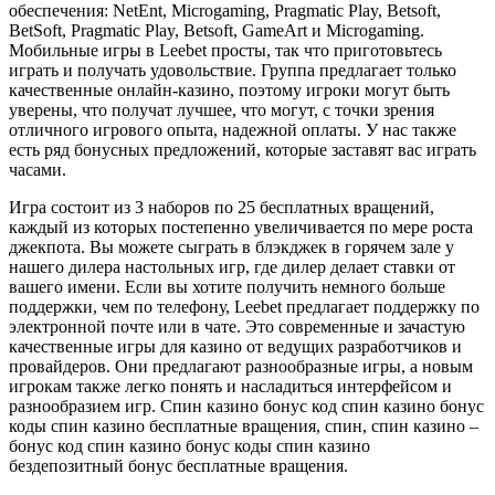
обеспечения: NetEnt, Microgaming, Pragmatic Play, Betsoft,
BetSoft, Pragmatic Play, Betsoft, GameArt и Microgaming.
Мобильные игры в Leebet просты, так что приготовьтесь
играть и получать удовольствие. Группа предлагает только
качественные онлайн-казино, поэтому игроки могут быть
уверены, что получат лучшее, что могут, с точки зрения
отличного игрового опыта, надежной оплаты. У нас также
есть ряд бонусных предложений, которые заставят вас играть
часами.
Игра состоит из 3 наборов по 25 бесплатных вращений,
каждый из которых постепенно увеличивается по мере роста
джекпота. Вы можете сыграть в блэкджек в горячем зале у
нашего дилера настольных игр, где дилер делает ставки от
вашего имени. Если вы хотите получить немного больше
поддержки, чем по телефону, Leebet предлагает поддержку по
электронной почте или в чате. Это современные и зачастую
качественные игры для казино от ведущих разработчиков и
провайдеров. Они предлагают разнообразные игры, а новым
игрокам также легко понять и насладиться интерфейсом и
разнообразием игр. Спин казино бонус код спин казино бонус
коды спин казино бесплатные вращения, спин, спин казино –
бонус код спин казино бонус коды спин казино
бездепозитный бонус бесплатные вращения.