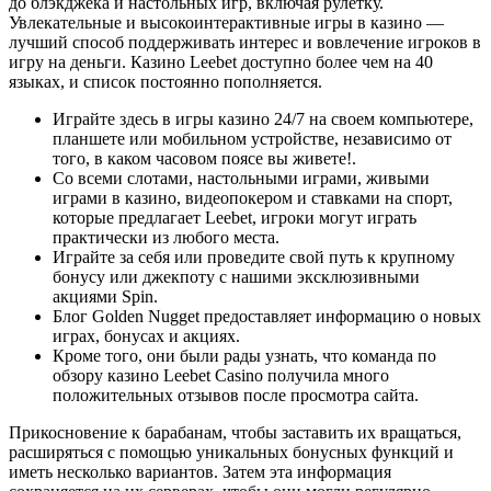
до блэкджека и настольных игр, включая рулетку.
Увлекательные и высокоинтерактивные игры в казино —
лучший способ поддерживать интерес и вовлечение игроков в
игру на деньги. Казино Leebet доступно более чем на 40
языках, и список постоянно пополняется.
Играйте здесь в игры казино 24/7 на своем компьютере,
планшете или мобильном устройстве, независимо от
того, в каком часовом поясе вы живете!.
Со всеми слотами, настольными играми, живыми
играми в казино, видеопокером и ставками на спорт,
которые предлагает Leebet, игроки могут играть
практически из любого места.
Играйте за себя или проведите свой путь к крупному
бонусу или джекпоту с нашими эксклюзивными
акциями Spin.
Блог Golden Nugget предоставляет информацию о новых
играх, бонусах и акциях.
Кроме того, они были рады узнать, что команда по
обзору казино Leebet Casino получила много
положительных отзывов после просмотра сайта.
Прикосновение к барабанам, чтобы заставить их вращаться,
расширяться с помощью уникальных бонусных функций и
иметь несколько вариантов. Затем эта информация