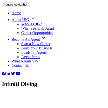
Toggle navigation
Home
keyboard_arrow_down
About UIG
Who is UIG?
What Sets UIG Apart
Career Opportunities
keyboard_arrow_down
Become An Agent
Start a New Career
Build Your Business
Leads for Agents
Agent Perks
What Agents Say
Contact Us
Infiniti Diving