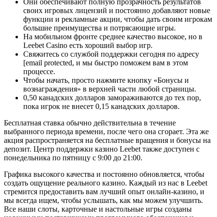
Они обеспечивают полную прозрачность результатов
своих игровых лицензий и постоянно добавляют новые
функции и рекламные акции, чтобы дать своим игрокам
большие преимущества и потрясающие игры.
На мобильном фронте среднее качество высокое, но в
Leebet Casino есть хороший выбор игр.
Свяжитесь со службой поддержки сегодня по адресу
[email protected, и мы быстро поможем вам в этом
процессе.
Чтобы начать, просто нажмите кнопку «Бонусы и
вознаграждения» в верхней части любой страницы.
0,50 канадских долларов замораживаются до тех пор,
пока игрок не внесет 0,15 канадских долларов.
Бесплатная ставка обычно действительна в течение
выбранного периода времени, после чего она сгорает. Эта же
акция распространяется на бесплатные вращения и бонусы на
депозит. Центр поддержки казино Leebet также доступен с
понедельника по пятницу с 9:00 до 21:00.
Графика высокого качества и постоянно обновляется, чтобы
создать ощущение реального казино. Каждый из нас в Leebet
стремится предоставить вам лучший опыт онлайн-казино, и
мы всегда ищем, чтобы услышать, как мы можем улучшить.
Все наши слоты, карточные и настольные игры созданы