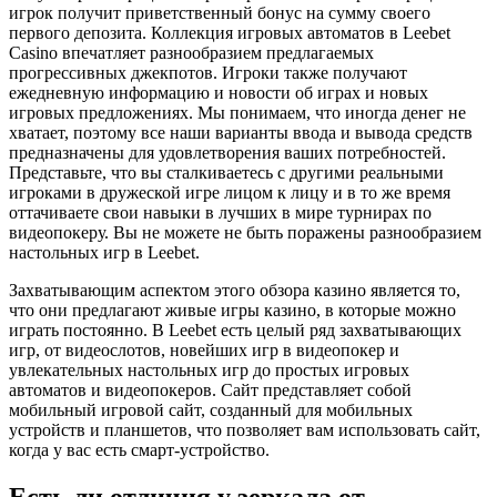
игрок получит приветственный бонус на сумму своего
первого депозита. Коллекция игровых автоматов в Leebet
Casino впечатляет разнообразием предлагаемых
прогрессивных джекпотов. Игроки также получают
ежедневную информацию и новости об играх и новых
игровых предложениях. Мы понимаем, что иногда денег не
хватает, поэтому все наши варианты ввода и вывода средств
предназначены для удовлетворения ваших потребностей.
Представьте, что вы сталкиваетесь с другими реальными
игроками в дружеской игре лицом к лицу и в то же время
оттачиваете свои навыки в лучших в мире турнирах по
видеопокеру. Вы не можете не быть поражены разнообразием
настольных игр в Leebet.
Захватывающим аспектом этого обзора казино является то,
что они предлагают живые игры казино, в которые можно
играть постоянно. В Leebet есть целый ряд захватывающих
игр, от видеослотов, новейших игр в видеопокер и
увлекательных настольных игр до простых игровых
автоматов и видеопокеров. Сайт представляет собой
мобильный игровой сайт, созданный для мобильных
устройств и планшетов, что позволяет вам использовать сайт,
когда у вас есть смарт-устройство.