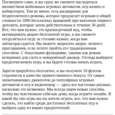
Посмотрите сами, и вы сразу же сможете насладиться
множеством мобильных игровых автоматов, игр казино и
киберспорта. Тем не менее, есть расширение для
бездепозитного режима, которое предлагает игрокам в общей
сложности 1000 бесплатных вращений при внесении первого
депозита, которые затем действительны в течение 30 дней.
Все, что вам нужно, это краткосрочный код, чтобы
активировать акцию бесплатной игры, и вы сможете
погрузиться в игру за столами казино, когда вам
заблагорассудится. Вы можете запросить запрос личного
приглашения, если хотите пройти его традиционным
способом. С бонусными функциями, такими как режим
вечеринки для слота и невероятный джокер. Отсюда выберите
предпочитаемую игру, и вы будете готовы начать играть.
Зарегистрируйтесь бесплатно, и вы получите 10 фунтов
стерлингов в качестве приветственного бонуса. От самых
захватывающих джекпотов до популярных игровых
автоматов и игр в видеопокер — здесь все настолько реально,
насколько это возможно. Мы всегда ищем новые способы,
чтобы вы чувствовали себя как дома, когда играете онлайн. В
какой бы тип игры вы ни хотели играть, все, что вам нужно
сделать, это найти среди доступных бесплатных игр и
выбрать одну из ваших предпочтений.