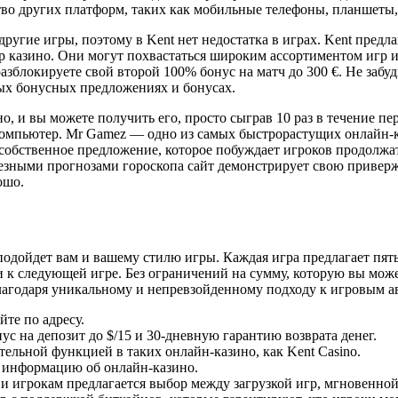
во других платформ, таких как мобильные телефоны, планшеты, 
 другие игры, поэтому в Kent нет недостатка в играх. Kent пред
р казино. Они могут похвастаться широким ассортиментом игр 
азблокируете свой второй 100% бонус на матч до 300 €. Не забу
ных бонусных предложениях и бонусах.
, и вы можете получить его, просто сыграв 10 раз в течение пе
компьютер. Mr Gamez — одно из самых быстрорастущих онлайн-к
 собственное предложение, которое побуждает игроков продолжа
езными прогнозами гороскопа сайт демонстрирует свою приверж
ошо.
 подойдет вам и вашему стилю игры. Каждая игра предлагает пят
и к следующей игре. Без ограничений на сумму, которую вы може
лагодаря уникальному и непревзойденному подходу к игровым а
йте по адресу.
ус на депозит до $/15 и 30-дневную гарантию возврата денег.
ательной функцией в таких онлайн-казино, как Kent Casino.
 информацию об онлайн-казино.
и игрокам предлагается выбор между загрузкой игр, мгновенно