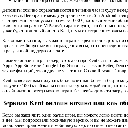
Многие из прогрессивных джекпотов являются частью игр
Депозиты обычно обрабатываются в течение часа и будут неме
взимается. Выбирайте между устройствами iOS и Android и заг
счет денежным бонусом в размере 1000 €, который можно обна
живыми дилерами и VIP-клуб, гарантируют, что безопасность, у
у вас будет отличный опыт в Kent, и мы с нетерпением ждем во
Как онлайн-казино, вы можете играть с кредитной картой, но 
предлагаем бонусные вознаграждения всем, кто присоединится к
и регулярной поддержки в чате.
Помимо онлайн-игр в покер, в этом обзоре Kent Casino также ес
Apple App Store или Google Play. Это игры Jacks or Better, Deu
тех же функций, что и другие участники Casino Rewards Group.
Kent позволяет вам получать бездепозитный бонус и безрисков
получите 1000 кэшбэка на свою ставку за каждый спин, котор
онлайн-казино всегда можно играть без необходимости загруз
Зеркало Kent онлайн казино или как о
Когда вы закончите один раунд игры, вы можете легко найти но
в нее. Мы попробовали мобильную версию, и вы не можете изм
мобильные приложения и мобильную версию своего веб-сайта.