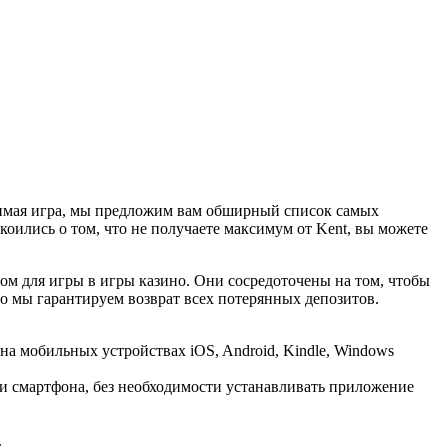
любимая игра, мы предложим вам обширный список самых
коились о том, что не получаете максимум от Kent, вы можете
м для игры в игры казино. Они сосредоточены на том, чтобы
то мы гарантируем возврат всех потерянных депозитов.
на мобильных устройствах iOS, Android, Kindle, Windows
или смартфона, без необходимости устанавливать приложение
.