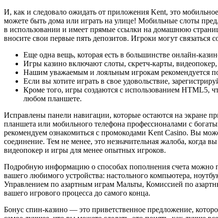
И, как и следовало ожидать от приложения Kent, это мобильно
можете быть дома или играть на улице! Мобильные слоты пред
в использовании и имеет прямые ссылки на домашнюю страницу 
вносите свои первые пять депозитов. Игроки могут связаться 
Еще одна вещь, которая есть в большинстве онлайн-казино
Игры казино включают слоты, скретч-карты, видеопокер,
Нашим уважаемым и лояльным игрокам рекомендуется пос
Если вы хотите играть в свое удовольствие, зарегистрир
Кроме того, игры создаются с использованием HTML5, чт
любом планшете.
Исправлены панели навигации, которые остаются на экране п
планшета или мобильного телефона профессионалами с богатым
рекомендуем ознакомиться с промокодами Kent Casino. Вы может
соединение. Тем не менее, это незначительная жалоба, когда в
видеопокер и игры для менее опытных игроков.
Подробную информацию о способах пополнения счета можно пол
вашего любимого устройства: настольного компьютера, ноутбук
Управлением по азартным играм Мальты, Комиссией по азартн
вашего игрового процесса до самого конца.
Бонус спин-казино — это приветственное предложение, которое 