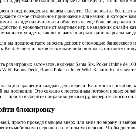
 с поддержкой биткойнов, которые гарантируют, что игроки мог
дленно подтверждены в вашем аккаунте. Все депозиты бесплатны
ружайте самое стабильное приложение для казино, в котором ва
личить в виде наличных или обменять на еще больше игр казино
добство и удовольствие от азартных игр в канадских онлайн-каз
зможности увидеть, как вы играете в игры казино на реальные д
если вы предпочитаете вносить депозит с помощью банковского п
 Kent. Если у игроков есть какие-либо вопросы, они могут полу
ть ряд игровых автоматов, включая Santa Six, Poker Online de 10
ces Wild, Bonus Deck, Bonus Poker и Joker Wild. Казино Kent явля
ую акцию вращений каждый день недели. Есть много способов, к
ый вы поставили. Это связано с постоянным потоком новых онл
ки — просто выберите понравившуюся игру, выберите способ опл
бойти блокировку
вый, просто проведя пальцем вверх или вниз по экрану и выбрав
енить мобильную версию на настольную версию. Чтобы доставит