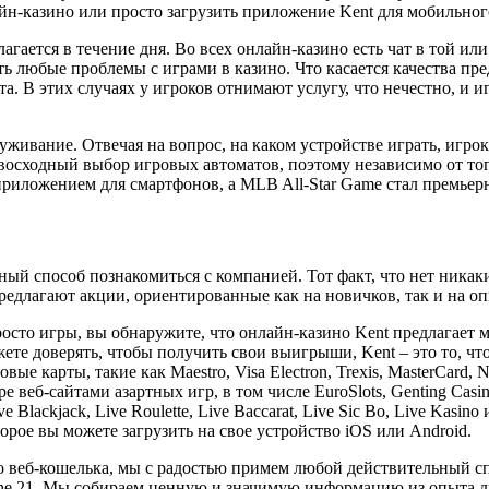
йн-казино или просто загрузить приложение Kent для мобильног
гается в течение дня. Во всех онлайн-казино есть чат в той или
ь любые проблемы с играми в казино. Что касается качества пре
а. В этих случаях у игроков отнимают услугу, что нечестно, и
уживание. Отвечая на вопрос, на каком устройстве играть, игр
евосходный выбор игровых автоматов, поэтому независимо от тог
 приложением для смартфонов, а MLB All-Star Game стал премь
ный способ познакомиться с компанией. Тот факт, что нет никак
 предлагают акции, ориентированные как на новичков, так и на о
росто игры, вы обнаружите, что онлайн-казино Kent предлагает
те доверять, чтобы получить свои выигрыши, Kent – это то, чт
е карты, такие как Maestro, Visa Electron, Trexis, MasterCard, Ne
б-сайтами азартных игр, в том числе EuroSlots, Genting Casinos,
Blackjack, Live Roulette, Live Baccarat, Live Sic Bo, Live Kasino 
орое вы можете загрузить на свое устройство iOS или Android.
о веб-кошелька, мы с радостью примем любой действительный сп
une 21. Мы собираем ценную и значимую информацию из опыта др