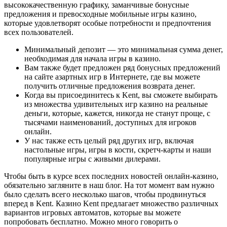
высококачественную графику, заманчивые бонусные
предложения и превосходные мобильные игры казино,
которые удовлетворят особые потребности и предпочтения
всех пользователей.
Минимальный депозит — это минимальная сумма денег,
необходимая для начала игры в казино.
Вам также будет предложен ряд бонусных предложений
на сайте азартных игр в Интернете, где вы можете
получить отличные предложения возврата денег.
Когда вы присоединитесь к Kent, вы сможете выбирать
из множества удивительных игр казино на реальные
деньги, которые, кажется, никогда не станут проще, с
тысячами наименований, доступных для игроков
онлайн.
У нас также есть целый ряд других игр, включая
настольные игры, игры в кости, скретч-карты и наши
популярные игры с живыми дилерами.
Чтобы быть в курсе всех последних новостей онлайн-казино,
обязательно загляните в наш блог. На тот момент вам нужно
было сделать всего несколько шагов, чтобы продвинуться
вперед в Kent. Казино Kent предлагает множество различных
вариантов игровых автоматов, которые вы можете
попробовать бесплатно. Можно много говорить о