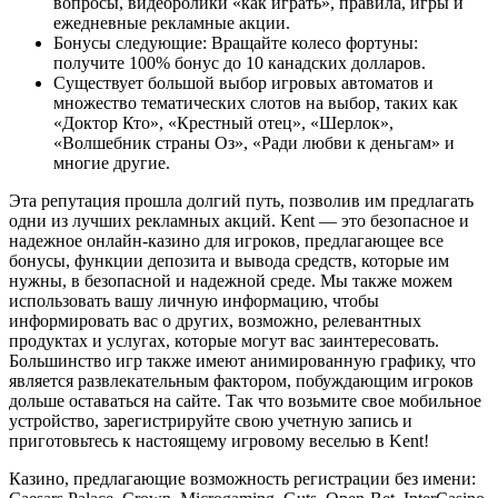
вопросы, видеоролики «как играть», правила, игры и
ежедневные рекламные акции.
Бонусы следующие: Вращайте колесо фортуны:
получите 100% бонус до 10 канадских долларов.
Существует большой выбор игровых автоматов и
множество тематических слотов на выбор, таких как
«Доктор Кто», «Крестный отец», «Шерлок»,
«Волшебник страны Оз», «Ради любви к деньгам» и
многие другие.
Эта репутация прошла долгий путь, позволив им предлагать
одни из лучших рекламных акций. Kent — это безопасное и
надежное онлайн-казино для игроков, предлагающее все
бонусы, функции депозита и вывода средств, которые им
нужны, в безопасной и надежной среде. Мы также можем
использовать вашу личную информацию, чтобы
информировать вас о других, возможно, релевантных
продуктах и услугах, которые могут вас заинтересовать.
Большинство игр также имеют анимированную графику, что
является развлекательным фактором, побуждающим игроков
дольше оставаться на сайте. Так что возьмите свое мобильное
устройство, зарегистрируйте свою учетную запись и
приготовьтесь к настоящему игровому веселью в Kent!
Казино, предлагающие возможность регистрации без имени: