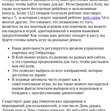
казино, чтобы найти лучшее для вас. Регистрируясь в Kent, вы
также получаете бесплатные рейкбеки и эксклюзивные
бонусы. Более 1323 обзоров получили рейтинг блестящих
звезд с 5, за которым следует хороший рейтинг
kent casino
54 и
многие другие. Это означает, что независимо от того,
являетесь ли вы опытным игроком или новичком, вы можете
наслаждаться игрой, адаптированной к вашим языковым
предпочтениям! Как только ваш депозит попадет в кассу, вы
будете готовы начать игру на реальные деньги.
Наша деятельность регулируется органом управления
азартных игр Гибралтара.
В Kent можно играть по-разному на разных веб-сайтах,
и эта страница предназначена для того, чтобы рассказать
вам обо всем.
Это позволит выбрать из всех изображений, которые
доступны на экране.
В игровые автоматы часто играют как в
самостоятельные игры, но вы также можете насладиться
нашим фантастическим выбором игр в видеопокер и
блэкджек с прогрессивными джекпотами!
Существует даже ряд тематических праздников и
мероприятий для пользователей, в том числе День дурака,
Летняя ночь и День старого крикуна. На веб-сайте веб-сайта