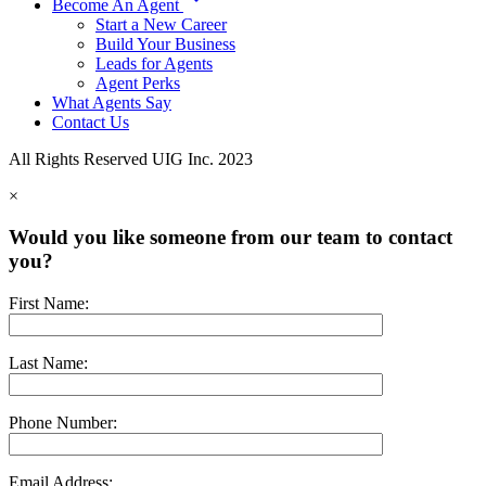
Become An Agent
Start a New Career
Build Your Business
Leads for Agents
Agent Perks
What Agents Say
Contact Us
All Rights Reserved UIG Inc. 2023
×
Would you like someone from our team to contact
you?
First Name:
Last Name:
Phone Number:
Email Address: