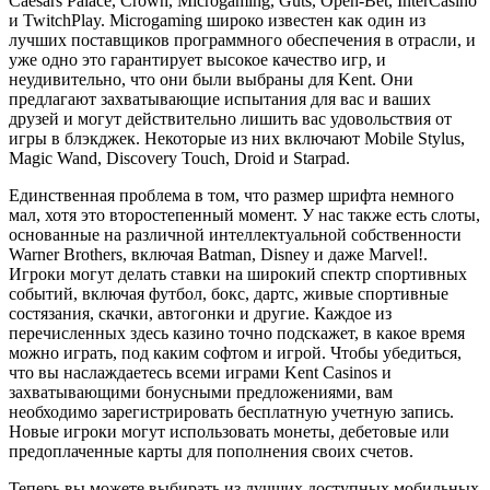
Caesars Palace, Crown, Microgaming, Guts, Open-Bet, InterCasino
и TwitchPlay. Microgaming широко известен как один из
лучших поставщиков программного обеспечения в отрасли, и
уже одно это гарантирует высокое качество игр, и
неудивительно, что они были выбраны для Kent. Они
предлагают захватывающие испытания для вас и ваших
друзей и могут действительно лишить вас удовольствия от
игры в блэкджек. Некоторые из них включают Mobile Stylus,
Magic Wand, Discovery Touch, Droid и Starpad.
Единственная проблема в том, что размер шрифта немного
мал, хотя это второстепенный момент. У нас также есть слоты,
основанные на различной интеллектуальной собственности
Warner Brothers, включая Batman, Disney и даже Marvel!.
Игроки могут делать ставки на широкий спектр спортивных
событий, включая футбол, бокс, дартс, живые спортивные
состязания, скачки, автогонки и другие. Каждое из
перечисленных здесь казино точно подскажет, в какое время
можно играть, под каким софтом и игрой. Чтобы убедиться,
что вы наслаждаетесь всеми играми Kent Casinos и
захватывающими бонусными предложениями, вам
необходимо зарегистрировать бесплатную учетную запись.
Новые игроки могут использовать монеты, дебетовые или
предоплаченные карты для пополнения своих счетов.
Теперь вы можете выбирать из лучших доступных мобильных