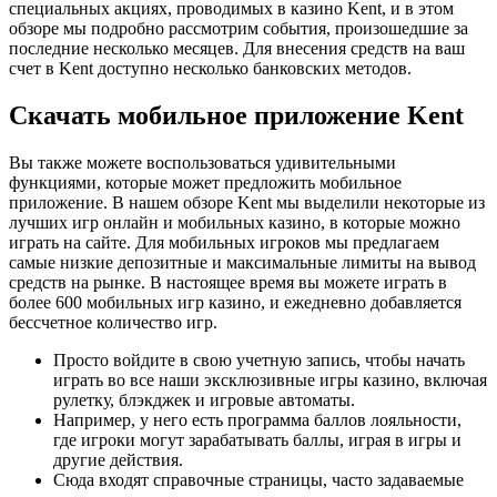
специальных акциях, проводимых в казино Kent, и в этом
обзоре мы подробно рассмотрим события, произошедшие за
последние несколько месяцев. Для внесения средств на ваш
счет в Kent доступно несколько банковских методов.
Скачать мобильное приложение Kent
Вы также можете воспользоваться удивительными
функциями, которые может предложить мобильное
приложение. В нашем обзоре Kent мы выделили некоторые из
лучших игр онлайн и мобильных казино, в которые можно
играть на сайте. Для мобильных игроков мы предлагаем
самые низкие депозитные и максимальные лимиты на вывод
средств на рынке. В настоящее время вы можете играть в
более 600 мобильных игр казино, и ежедневно добавляется
бессчетное количество игр.
Просто войдите в свою учетную запись, чтобы начать
играть во все наши эксклюзивные игры казино, включая
рулетку, блэкджек и игровые автоматы.
Например, у него есть программа баллов лояльности,
где игроки могут зарабатывать баллы, играя в игры и
другие действия.
Сюда входят справочные страницы, часто задаваемые