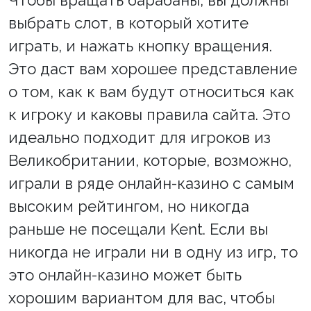
Чтобы вращать барабаны, вы должны
выбрать слот, в который хотите
играть, и нажать кнопку вращения.
Это даст вам хорошее представление
о том, как к вам будут относиться как
к игроку и каковы правила сайта. Это
идеально подходит для игроков из
Великобритании, которые, возможно,
играли в ряде онлайн-казино с самым
высоким рейтингом, но никогда
раньше не посещали Kent. Если вы
никогда не играли ни в одну из игр, то
это онлайн-казино может быть
хорошим вариантом для вас, чтобы