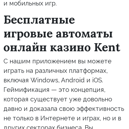
и мобильных игр.
Бесплатные
игровые автоматы
онлайн казино Kent
С нашим приложением вы можете
играть на различных платформах,
включая Windows, Android и iOS.
Геймификация — это концепция,
которая существует уже довольно
давно и доказала свою эффективность
не только в Интернете и играх, но и в
других секторах бизнеса. Вы