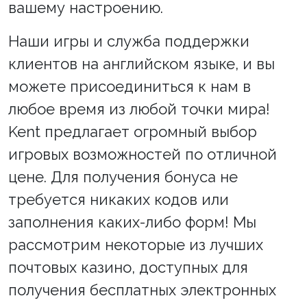
вашему настроению.
Наши игры и служба поддержки
клиентов на английском языке, и вы
можете присоединиться к нам в
любое время из любой точки мира!
Kent предлагает огромный выбор
игровых возможностей по отличной
цене. Для получения бонуса не
требуется никаких кодов или
заполнения каких-либо форм! Мы
рассмотрим некоторые из лучших
почтовых казино, доступных для
получения бесплатных электронных