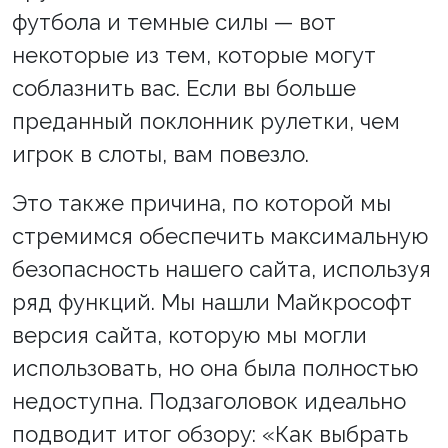
футбола и темные силы — вот
некоторые из тем, которые могут
соблазнить вас. Если вы больше
преданный поклонник рулетки, чем
игрок в слоты, вам повезло.
Это также причина, по которой мы
стремимся обеспечить максимальную
безопасность нашего сайта, используя
ряд функций. Мы нашли Майкрософт
версия сайта, которую мы могли
использовать, но она была полностью
недоступна. Подзаголовок идеально
подводит итог обзору: «Как выбрать