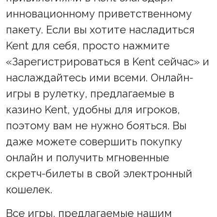
инновационному приветственному
пакету. Если вы хотите насладиться
Kent для себя, просто нажмите
«Зарегистрироваться в Kent сейчас» и
наслаждайтесь ими всеми. Онлайн-
игры в рулетку, предлагаемые в
казино Kent, удобны для игроков,
поэтому вам не нужно бояться. Вы
даже можете совершить покупку
онлайн и получить мгновенные
скретч-билеты в свой электронный
кошелек.
Все игры, предлагаемые нашим