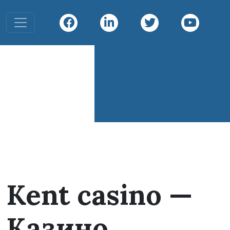
Toggle navigation
Infiniti
Diving
Infiniti Divin
Kent casino —
Казино