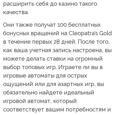
расширить себя до казино такого
качества.
Они также получат 100 бесплатных
бонусных вращений на Cleopatra’s Gold
в течение первых 28 дней. После того,
как ваша учетная запись настроена, вы
можете делать ставки на огромный
выбор топовых игр. Играете ли вы в
игровые автоматы для острых
ощущений или для азартных игр, вы
обязательно найдете идеальный
игровой автомат, который
соответствует вашим потребностям и