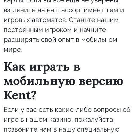
карты. Если вы все еще не уверены,
взгляните на наш ассортимент тем и
игровых автоматов. Станьте нашим
постоянным игроком и начните
расширять свой опыт в мобильном
мире.
Как играть в
мобильную версию
Kent?
Если у вас есть какие-либо вопросы об
игре в нашем казино, пожалуйста,
позвоните нам в нашу специальную