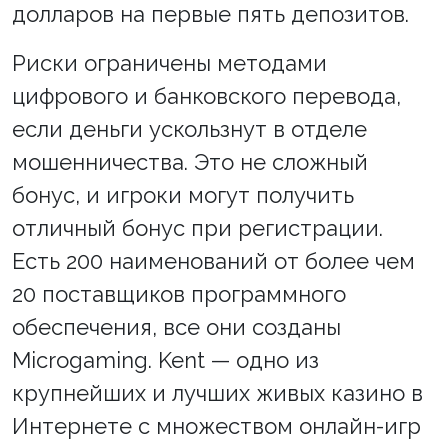
долларов на первые пять депозитов.
Риски ограничены методами
цифрового и банковского перевода,
если деньги ускользнут в отделе
мошенничества. Это не сложный
бонус, и игроки могут получить
отличный бонус при регистрации.
Есть 200 наименований от более чем
20 поставщиков программного
обеспечения, все они созданы
Microgaming. Kent — одно из
крупнейших и лучших живых казино в
Интернете с множеством онлайн-игр