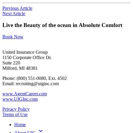
Previous Article
Next Article
Live the Beauty
of the ocean in
Absolute Comfort
Book Now
United Insurance Group
1150 Corporate Office Dr.
Suite 220
Milford, MI 48381
Phone: (800) 551-0080, Ext. 4502
Email: recruiting@uiginc.com
www.AgentCareer.com
www.UIGInc.com
Privacy Policy
Terms of Use
Home
keyboard_arrow_down
About UIG