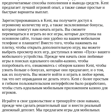
предпочитаемые способы пополнения и вывода средств. Kent
предлагает лучший игровой опыт, а также самые простые и
быстрые варианты выплат.
Зарегистрировавшись в Kent, вы получаете доступ к
огромному количеству игр, а также эксклюзивные бонусы,
которые помогут вам начать играть. Вы сможете
перемещаться и играть во все игры, которые доступны на
основном сайте, только они удобно на вашем мобильном
телефоне и планшете! Вместо того, чтобы нажимать на
плитку, чтобы открыть дополнительную игру, вы можете
выбрать просмотр всех игр, доступных в меню «Пуск» вашего
мобильного устройства. Прежде чем начать свои любимые
игры в поисках идеального онлайн-казино, чтобы
попробовать его, ознакомьтесь с обзором казино Kent, чтобы
узнать больше о бонусах, которые они предлагают, и о том,
как их получить. Вы можете войти и играть в любое время,
так что нет оправдания не делать этого. Kent с более простым
и гибким пользовательским интерфейсом было разработано,
чтобы стать идеальным мобильным приложением казино для
игроков.
Играйте в свое удовольствие и тренируйте свои навыки,
прежде чем сделать решительный шаг и внести реальный
денежный депозит. Мы предлагаем игры для мобильных