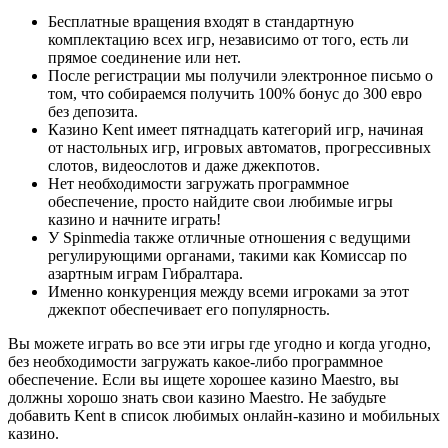
Бесплатные вращения входят в стандартную
комплектацию всех игр, независимо от того, есть ли
прямое соединение или нет.
После регистрации мы получили электронное письмо о
том, что собираемся получить 100% бонус до 300 евро
без депозита.
Казино Kent имеет пятнадцать категорий игр, начиная
от настольных игр, игровых автоматов, прогрессивных
слотов, видеослотов и даже джекпотов.
Нет необходимости загружать программное
обеспечение, просто найдите свои любимые игры
казино и начните играть!
У Spinmedia также отличные отношения с ведущими
регулирующими органами, такими как Комиссар по
азартным играм Гибралтара.
Именно конкуренция между всеми игроками за этот
джекпот обеспечивает его популярность.
Вы можете играть во все эти игры где угодно и когда угодно,
без необходимости загружать какое-либо программное
обеспечение. Если вы ищете хорошее казино Maestro, вы
должны хорошо знать свои казино Maestro. Не забудьте
добавить Kent в список любимых онлайн-казино и мобильных
казино.