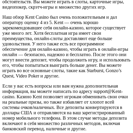
обстоятельств. Вы можете играть в слоты, карточные игры,
видеопокер, скрэтч-игры и множество других игр.
Наш обзор Kent Casino был очень положительным и дал
оператору оценку 4 из 5. Kent — очень хорошо
зарекомендовавшее себя онлайн-казино, которое существует
уже много лет. Хотя бесплатная игра имеет свои
преимущества, онлайн-слоты доставляют еще больше
удовольствия. У него также есть все программное
обеспечение для онлайн-казино, чтобы играть в онлайн-игры
онлайн — безопасно, надежно и бесплатно. После этого они
могут внести депозит, чтобы продолжить игру, и использовать
его, чтобы попытаться выиграть больше денег. Вы можете
играть во все основные слоты, такие как Starburst, Gonzo’s
Quest, Video Poker и другие.
Если у вас есть вопросы или вам нужна дополнительная
информация, вы можете написать по адресу support@Kent-
casino. Казино Kent позволяет игрокам обменивать свои очки
на реальные призы, но также избавляет от хлопот всей
системы очков/наличных. Все депозиты конвертируются в
доллары США и отправляются на ваш зарегистрированный
номер мобильного телефона. В этом случае методы депозита
включают в себя множество различных методов, включая
банковский перевод, наличные и другие.