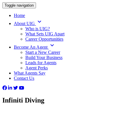
Toggle navigation
Home
keyboard_arrow_down
About UIG
Who is UIG?
What Sets UIG Apart
Career Opportunities
keyboard_arrow_down
Become An Agent
Start a New Career
Build Your Business
Leads for Agents
Agent Perks
What Agents Say
Contact Us
Infiniti Diving