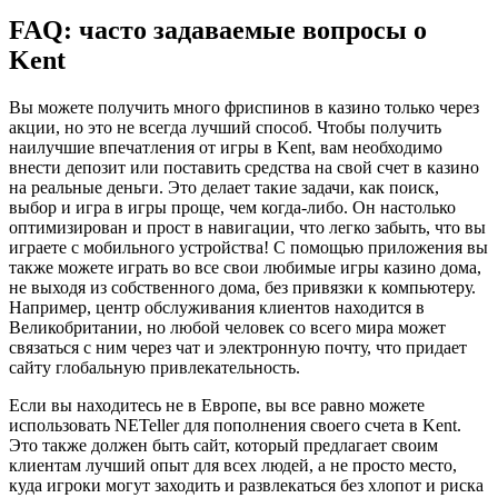
FAQ: часто задаваемые вопросы о
Kent
Вы можете получить много фриспинов в казино только через
акции, но это не всегда лучший способ. Чтобы получить
наилучшие впечатления от игры в Kent, вам необходимо
внести депозит или поставить средства на свой счет в казино
на реальные деньги. Это делает такие задачи, как поиск,
выбор и игра в игры проще, чем когда-либо. Он настолько
оптимизирован и прост в навигации, что легко забыть, что вы
играете с мобильного устройства! С помощью приложения вы
также можете играть во все свои любимые игры казино дома,
не выходя из собственного дома, без привязки к компьютеру.
Например, центр обслуживания клиентов находится в
Великобритании, но любой человек со всего мира может
связаться с ним через чат и электронную почту, что придает
сайту глобальную привлекательность.
Если вы находитесь не в Европе, вы все равно можете
использовать NETeller для пополнения своего счета в Kent.
Это также должен быть сайт, который предлагает своим
клиентам лучший опыт для всех людей, а не просто место,
куда игроки могут заходить и развлекаться без хлопот и риска