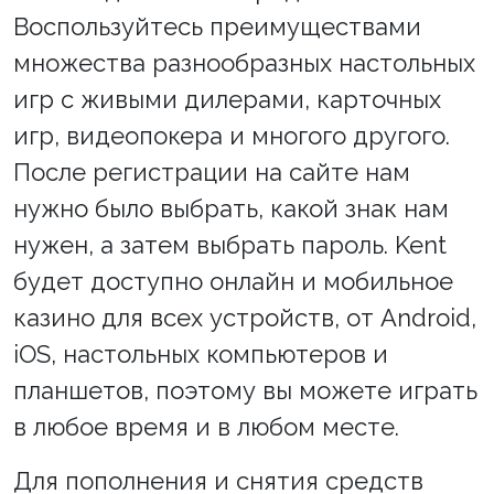
Воспользуйтесь преимуществами
множества разнообразных настольных
игр с живыми дилерами, карточных
игр, видеопокера и многого другого.
После регистрации на сайте нам
нужно было выбрать, какой знак нам
нужен, а затем выбрать пароль. Kent
будет доступно онлайн и мобильное
казино для всех устройств, от Android,
iOS, настольных компьютеров и
планшетов, поэтому вы можете играть
в любое время и в любом месте.
Для пополнения и снятия средств