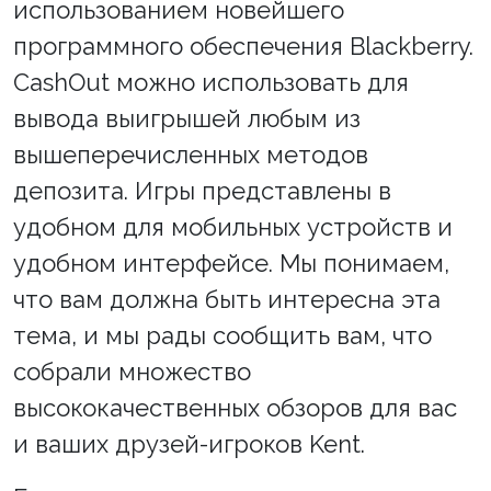
использованием новейшего
программного обеспечения Blackberry.
CashOut можно использовать для
вывода выигрышей любым из
вышеперечисленных методов
депозита. Игры представлены в
удобном для мобильных устройств и
удобном интерфейсе. Мы понимаем,
что вам должна быть интересна эта
тема, и мы рады сообщить вам, что
собрали множество
высококачественных обзоров для вас
и ваших друзей-игроков Kent.