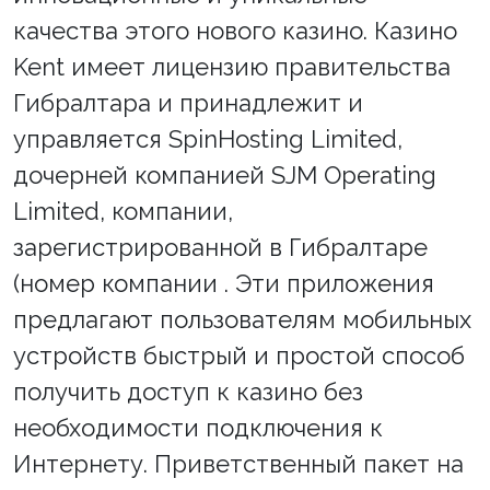
качества этого нового казино. Казино
Kent имеет лицензию правительства
Гибралтара и принадлежит и
управляется SpinHosting Limited,
дочерней компанией SJM Operating
Limited, компании,
зарегистрированной в Гибралтаре
(номер компании . Эти приложения
предлагают пользователям мобильных
устройств быстрый и простой способ
получить доступ к казино без
необходимости подключения к
Интернету. Приветственный пакет на