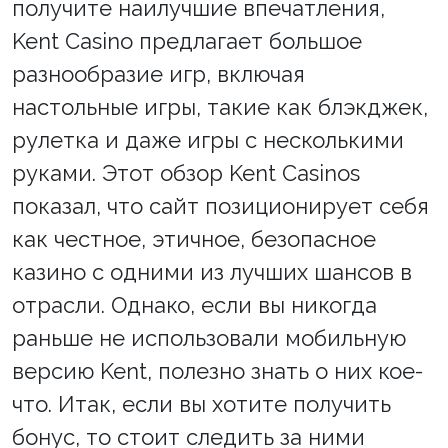
получите наилучшие впечатления,
Kent Casino предлагает большое
разнообразие игр, включая
настольные игры, такие как блэкджек,
рулетка и даже игры с несколькими
руками. Этот обзор Kent Casinos
показал, что сайт позиционирует себя
как честное, этичное, безопасное
казино с одними из лучших шансов в
отрасли. Однако, если вы никогда
раньше не использовали мобильную
версию Kent, полезно знать о них кое-
что. Итак, если вы хотите получить
бонус, то стоит следить за ними