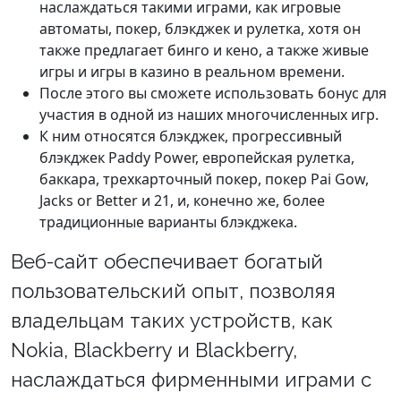
наслаждаться такими играми, как игровые
автоматы, покер, блэкджек и рулетка, хотя он
также предлагает бинго и кено, а также живые
игры и игры в казино в реальном времени.
После этого вы сможете использовать бонус для
участия в одной из наших многочисленных игр.
К ним относятся блэкджек, прогрессивный
блэкджек Paddy Power, европейская рулетка,
баккара, трехкарточный покер, покер Pai Gow,
Jacks or Better и 21, и, конечно же, более
традиционные варианты блэкджека.
Веб-сайт обеспечивает богатый
пользовательский опыт, позволяя
владельцам таких устройств, как
Nokia, Blackberry и Blackberry,
наслаждаться фирменными играми с