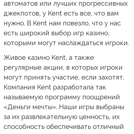
автоматов или лучших прогрессивных
джекпотов, у Kent есть все, что вам
нужно. В Kent нам повезло, что у нас
есть широкий выбор игр казино,
которыми могут наслаждаться игроки.
Живое казино Kent, а также
регулярные акции, в которых игроки
могут принять участие, если захотят.
Компания Kent разработала так
называемую программу поощрений
«Деньги мечты». Наши игры выбраны
за их развлекательную ценность, их
способность обеспечивать отличный