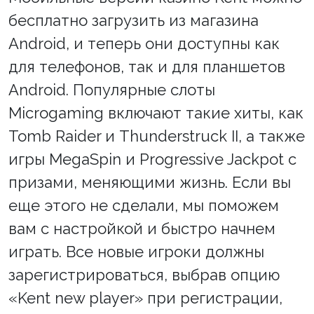
бесплатно загрузить из магазина
Android, и теперь они доступны как
для телефонов, так и для планшетов
Android. Популярные слоты
Microgaming включают такие хиты, как
Tomb Raider и Thunderstruck II, а также
игры MegaSpin и Progressive Jackpot с
призами, меняющими жизнь. Если вы
еще этого не сделали, мы поможем
вам с настройкой и быстро начнем
играть. Все новые игроки должны
зарегистрироваться, выбрав опцию
«Kent new player» при регистрации,