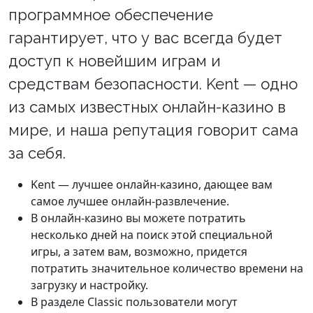
программное обеспечение
гарантирует, что у вас всегда будет
доступ к новейшим играм и
средствам безопасности. Kent — одно
из самых известных онлайн-казино в
мире, и наша репутация говорит сама
за себя.
Kent — лучшее онлайн-казино, дающее вам
самое лучшее онлайн-развлечение.
В онлайн-казино вы можете потратить
несколько дней на поиск этой специальной
игры, а затем вам, возможно, придется
потратить значительное количество времени на
загрузку и настройку.
В разделе Classic пользователи могут