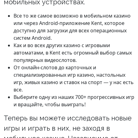
мобильных устройствах.
Все то же самое возможно в мобильном казино
или через Android-приложение Kent, которое
доступно для загрузки для всех операционных
систем Android.
Как и во всех других казино с игровыми
автоматами, в Kent есть огромный выбор самых
популярных видеослотов.
От онлайн-слотов до карточных и
специализированных игр казино, настольных
игр, живых казино и ставок на спорт — у нас есть
все.
Выберите одну из наших 700+ прогрессивных игр
и вращайте, чтобы выиграть!
Теперь вы можете исследовать новые
игры и играть в них, не заходя в