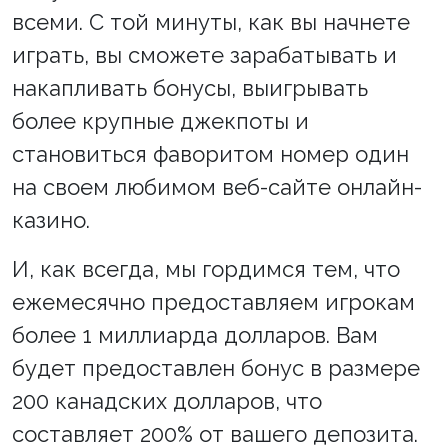
всеми. С той минуты, как вы начнете
играть, вы сможете зарабатывать и
накапливать бонусы, выигрывать
более крупные джекпоты и
становиться фаворитом номер один
на своем любимом веб-сайте онлайн-
казино.
И, как всегда, мы гордимся тем, что
ежемесячно предоставляем игрокам
более 1 миллиарда долларов. Вам
будет предоставлен бонус в размере
200 канадских долларов, что
составляет 200% от вашего депозита.