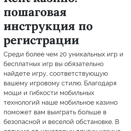
пошаговая
инструкция по
регистрации
Среди более чем 20 уникальных игр и
бесплатных игр вы обязательно
найдете игру, соответствующую
вашему игровому стилю. Благодаря
мощи и гибкости мобильных
технологий наше мобильное казино
поможет вам выиграть больше в
безопасной и веселой обстановке. В