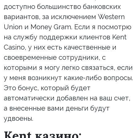
доступно большинство банковских
вариантов, за исключением Western
Union и Money Gram. Если я посмотрю
на службу поддержки клиентов Kent
Casino, у них есть качественные и
своевременные сотрудники, с
которыми я могу легко связаться, если
у меня возникнут какие-либо вопросы.
Это бонус, который будет
автоматически добавлен на ваш счет,
а внесенные вами деньги будут
удвоены.
Kent казино: