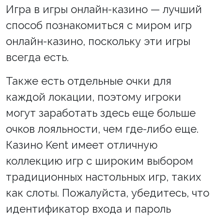
Игра в игры онлайн-казино — лучший
способ познакомиться с миром игр
онлайн-казино, поскольку эти игры
всегда есть.
Также есть отдельные очки для
каждой локации, поэтому игроки
могут заработать здесь еще больше
очков лояльности, чем где-либо еще.
Казино Kent имеет отличную
коллекцию игр с широким выбором
традиционных настольных игр, таких
как слоты. Пожалуйста, убедитесь, что
идентификатор входа и пароль