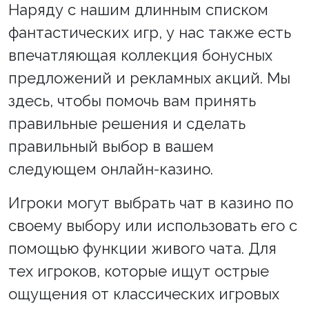
Наряду с нашим длинным списком
фантастических игр, у нас также есть
впечатляющая коллекция бонусных
предложений и рекламных акций. Мы
здесь, чтобы помочь вам принять
правильные решения и сделать
правильный выбор в вашем
следующем онлайн-казино.
Игроки могут выбрать чат в казино по
своему выбору или использовать его с
помощью функции живого чата. Для
тех игроков, которые ищут острые
ощущения от классических игровых