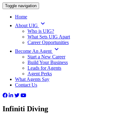
Toggle navigation
Home
keyboard_arrow_down
About UIG
Who is UIG?
What Sets UIG Apart
Career Opportunities
keyboard_arrow_down
Become An Agent
Start a New Career
Build Your Business
Leads for Agents
Agent Perks
What Agents Say
Contact Us
Infiniti Diving