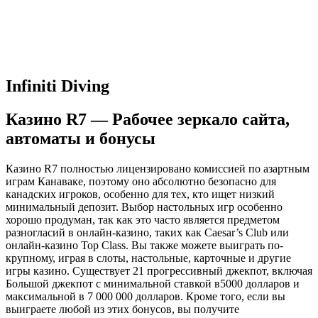
Infiniti Diving
Казино R7 — Рабочее зеркало сайта,
автоматы и бонусы
Казино R7 полностью лицензировано комиссией по азартным
играм Канаваке, поэтому оно абсолютно безопасно для
канадских игроков, особенно для тех, кто ищет низкий
минимальный депозит. Выбор настольных игр особенно
хорошо продуман, так как это часто является предметом
разногласий в онлайн-казино, таких как Caesar’s Club или
онлайн-казино Top Class. Вы также можете выиграть по-
крупному, играя в слоты, настольные, карточные и другие
игры казино. Существует 21 прогрессивный джекпот, включая
Большой джекпот с минимальной ставкой в5000 долларов и
максимальной в 7 000 000 долларов. Кроме того, если вы
выиграете любой из этих бонусов, вы получите