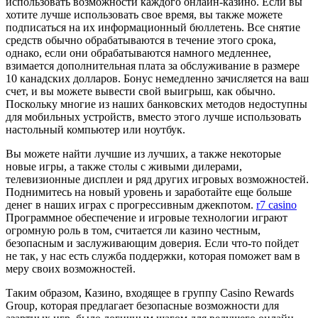
использовать возможности каждого онлайн-казино. Если вы
хотите лучше использовать свое время, вы также можете
подписаться на их информационный бюллетень. Все снятие
средств обычно обрабатываются в течение этого срока,
однако, если они обрабатываются намного медленнее,
взимается дополнительная плата за обслуживание в размере
10 канадских долларов. Бонус немедленно зачисляется на ваш
счет, и вы можете вывести свой выигрыш, как обычно.
Поскольку многие из наших банковских методов недоступны
для мобильных устройств, вместо этого лучше использовать
настольный компьютер или ноутбук.
Вы можете найти лучшие из лучших, а также некоторые
новые игры, а также столы с живыми дилерами,
телевизионные дисплеи и ряд других игровых возможностей.
Поднимитесь на новый уровень и заработайте еще больше
денег в наших играх с прогрессивным джекпотом.
r7 casino
Программное обеспечение и игровые технологии играют
огромную роль в том, считается ли казино честным,
безопасным и заслуживающим доверия. Если что-то пойдет
не так, у нас есть служба поддержки, которая поможет вам в
меру своих возможностей.
Таким образом, Казино, входящее в группу Casino Rewards
Group, которая предлагает безопасные возможности для