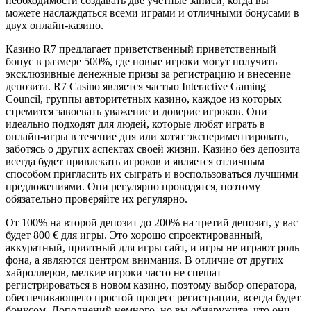
необходимости создавать две учетные записи, когда вы
можете наслаждаться всеми играми и отличными бонусами в
двух онлайн-казино.
Казино R7 предлагает приветственный приветственный
бонус в размере 500%, где новые игроки могут получить
эксклюзивные денежные призы за регистрацию и внесение
депозита. R7 Casino является частью Interactive Gaming
Council, группы авторитетных казино, каждое из которых
стремится завоевать уважение и доверие игроков. Они
идеально подходят для людей, которые любят играть в
онлайн-игры в течение дня или хотят экспериментировать,
заботясь о других аспектах своей жизни. Казино без депозита
всегда будет привлекать игроков и является отличным
способом пригласить их сыграть и воспользоваться лучшими
предложениями. Они регулярно проводятся, поэтому
обязательно проверяйте их регулярно.
От 100% на второй депозит до 200% на третий депозит, у вас
будет 800 € для игры. Это хорошо спроектированный,
аккуратный, приятный для игры сайт, и игры не играют роль
фона, а являются центром внимания. В отличие от других
хайроллеров, мелкие игроки часто не спешат
регистрироваться в новом казино, поэтому выбор оператора,
обеспечивающего простой процесс регистрации, всегда будет
бонусом. Дополнений немного, но вы обнаружите, что они