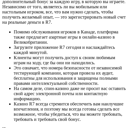
дополнительный бонус за каждую игру, в которую вы играете.
Независимо от того, являетесь ли вы мобильным или
настольным игроком, все, что вам нужно сделать, чтобы
получить желаемый опыт, — это зарегистрировать новый счет
на реальные деньги в R7.
Помимо обслуживания игроков в Канаде, платформа
также предлагает азартные игры в онлайн-казино в
Великобритании.
Загрузите приложение R7 сегодня и наслаждайтесь
каждой минутой.
Клиенты могут получить доступ к своим любимым
играм на ходу, где бы они ни находились.
Это означает, что номера безопасности от независимой
тестирующей компании, которая провела их аудит,
бесплатны для использования и защищены полными
правами интеллектуальной собственности.
На самом деле, спин-казино даже не просит вас оставить
свой адрес электронной почты или контактную
информацию.
Казино R7 всегда стремится обеспечить вам наилучшие
впечатления, и поэтому мы всегда готовы сделать все
возможное, чтобы убедиться, что вы можете требовать,
требовать и требовать свой бонус.