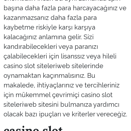
başına daha fazla para harcayacağınız ve
kazanmazsanız daha fazla para
kaybetme riskiyle karşı karşıya
kalacağınız anlamına gelir. Sizi
kandırabilecekleri veya paranızı
çalabilecekleri için lisanssız veya hileli
casino slot siteleriweb sitelerinde
oynamaktan kaçınmalısınız. Bu
makalede, ihtiyaçlarınız ve tercihleriniz
için mükemmel çevrimiçi casino slot
siteleriweb sitesini bulmanıza yardımcı
olacak bazı ipuçları ve kriterler vereceğiz.
casino slot