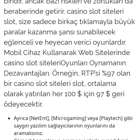
biridir, ancak bazı riskleri ve zorlukları da
beraberinde getirir. casino slot siteleri
slot, size sadece birkaç tıklamayla büyük
paralar kazanma şansı sunabilecek
eğlenceli ve heyecan verici oyunlardır.
Mobil Cihaz Kullanarak Web Sitelerinde
casino slot siteleriOyunları Oynamanın
Dezavantajları. Örneğin, RTP’si %97 olan
bir casino slot siteleri slot, ortalama
olarak yatırılan her 100 $ için 97 $ geri
ödeyecektir.
Ayrıca [NetEnt], [Microgaming] veya [Playtech] gibi
saygın yazılım sağlayıcılarının oyunlarını da
aramalısınız.