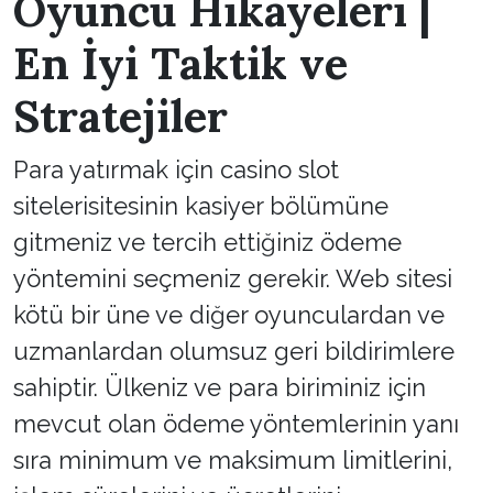
Oyuncu Hikayeleri |
En İyi Taktik ve
Stratejiler
Para yatırmak için casino slot
sitelerisitesinin kasiyer bölümüne
gitmeniz ve tercih ettiğiniz ödeme
yöntemini seçmeniz gerekir. Web sitesi
kötü bir üne ve diğer oyunculardan ve
uzmanlardan olumsuz geri bildirimlere
sahiptir. Ülkeniz ve para biriminiz için
mevcut olan ödeme yöntemlerinin yanı
sıra minimum ve maksimum limitlerini,