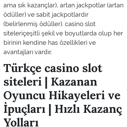
ama sık kazançlar), artan jackpotlar (artan
ödüller) ve sabit jackpotlardır
(belirlenmiş ödüller). casino slot
siteleriçeşitli şekil ve boyutlarda olup her
birinin kendine has özellikleri ve
avantajları vardır.
Türkçe casino slot
siteleri | Kazanan
Oyuncu Hikayeleri ve
İpuçları | Hızlı Kazanç
Yolları