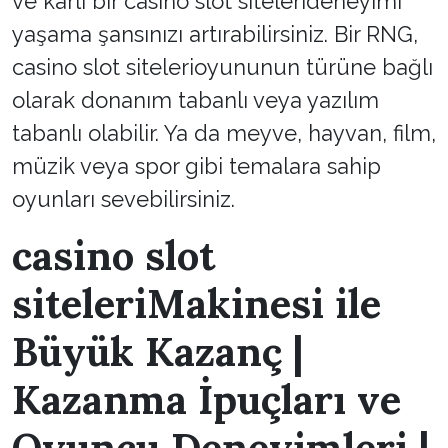
ve kârlı bir casino slot sitelerideneyimi
yaşama şansınızı artırabilirsiniz. Bir RNG,
casino slot sitelerioyununun türüne bağlı
olarak donanım tabanlı veya yazılım
tabanlı olabilir. Ya da meyve, hayvan, film,
müzik veya spor gibi temalara sahip
oyunları sevebilirsiniz.
casino slot
siteleriMakinesi ile
Büyük Kazanç |
Kazanma İpuçları ve
Oyuncu Deneyimleri |