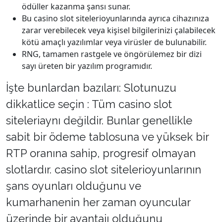
ödüller kazanma şansı sunar.
Bu casino slot sitelerioyunlarında ayrıca cihazınıza
zarar verebilecek veya kişisel bilgilerinizi çalabilecek
kötü amaçlı yazılımlar veya virüsler de bulunabilir.
RNG, tamamen rastgele ve öngörülemez bir dizi
sayı üreten bir yazılım programıdır.
İşte bunlardan bazıları: Slotunuzu
dikkatlice seçin : Tüm casino slot
siteleriaynı değildir. Bunlar genellikle
sabit bir ödeme tablosuna ve yüksek bir
RTP oranına sahip, progresif olmayan
slotlardır. casino slot sitelerioyunlarının
şans oyunları olduğunu ve
kumarhanenin her zaman oyuncular
üzerinde bir avantajı olduğunu