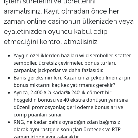
işlem sürelerini ve ücretlerini
aramalısınız. Kayıt olmadan önce her
zaman online casinonun ülkenizden veya
eyaletinizden oyuncu kabul edip
etmediğini kontrol etmelisiniz.
Yaygın özelliklerden bazıları wild semboller, scatter
semboller, ücretsiz çevirmeler, bonus turları,
çarpanlar, jackpotlar ve daha fazlasıdır.
Bahis gereksinimleri: Kazancınızı çekebilmeniz için
bonus miktarını kaç kez yatırmanız gerekir?
Ayrıca, 2.400 $ ‘a kadar% 240’lık cömert bir
hoşgeldin bonusu ve 40 ekstra dönüşün yanı sıra
düzenli promosyonlar, geri ödeme bonusları ve
comp puanları sunar.
RNG, ne kadar bahis oynadığınızdan bağımsız
olarak aynı rastgele sonuçları üretecek ve RTP
zaman içinde aynı kalacaktır.