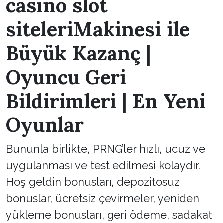
casino slot
siteleriMakinesi ile
Büyük Kazanç |
Oyuncu Geri
Bildirimleri | En Yeni
Oyunlar
Bununla birlikte, PRNG’ler hızlı, ucuz ve
uygulanması ve test edilmesi kolaydır.
Hoş geldin bonusları, depozitosuz
bonuslar, ücretsiz çevirmeler, yeniden
yükleme bonusları, geri ödeme, sadakat