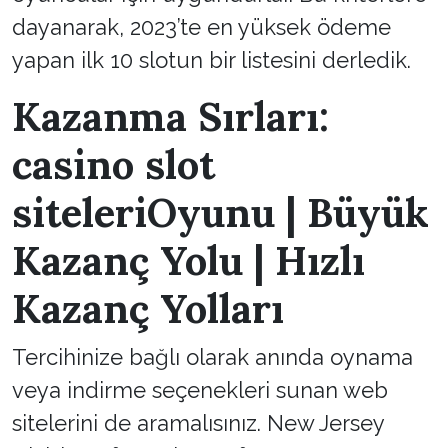
dayanarak, 2023’te en yüksek ödeme
yapan ilk 10 slotun bir listesini derledik.
Kazanma Sırları:
casino slot
siteleriOyunu | Büyük
Kazanç Yolu | Hızlı
Kazanç Yolları
Tercihinize bağlı olarak anında oynama
veya indirme seçenekleri sunan web
sitelerini de aramalısınız. New Jersey