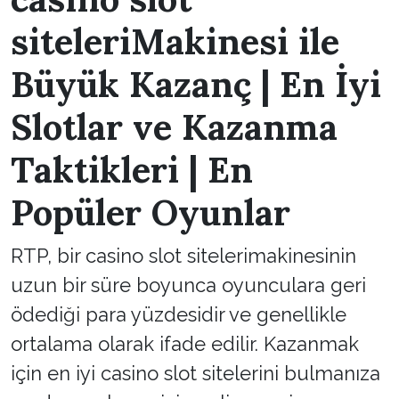
siteleriMakinesi ile
Büyük Kazanç | En İyi
Slotlar ve Kazanma
Taktikleri | En
Popüler Oyunlar
RTP, bir casino slot sitelerimakinesinin
uzun bir süre boyunca oyunculara geri
ödediği para yüzdesidir ve genellikle
ortalama olarak ifade edilir. Kazanmak
için en iyi casino slot sitelerini bulmanıza