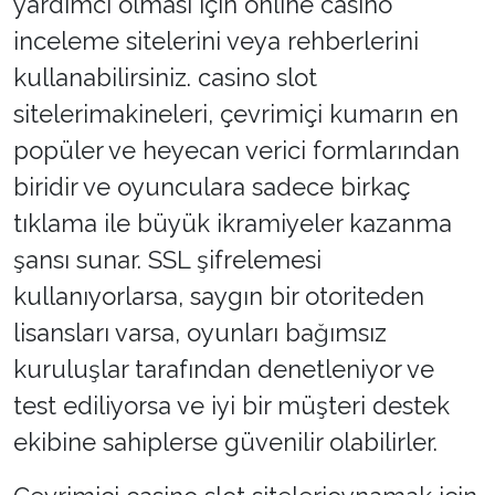
yardımcı olması için online casino
inceleme sitelerini veya rehberlerini
kullanabilirsiniz. casino slot
sitelerimakineleri, çevrimiçi kumarın en
popüler ve heyecan verici formlarından
biridir ve oyunculara sadece birkaç
tıklama ile büyük ikramiyeler kazanma
şansı sunar. SSL şifrelemesi
kullanıyorlarsa, saygın bir otoriteden
lisansları varsa, oyunları bağımsız
kuruluşlar tarafından denetleniyor ve
test ediliyorsa ve iyi bir müşteri destek
ekibine sahiplerse güvenilir olabilirler.