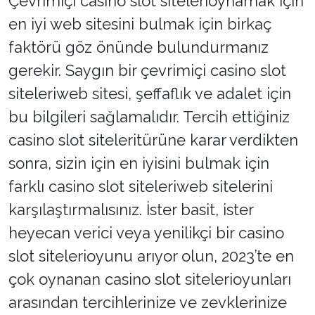
Çevrimiçi casino slot sitelerioynamak için
en iyi web sitesini bulmak için birkaç
faktörü göz önünde bulundurmanız
gerekir. Saygın bir çevrimiçi casino slot
siteleriweb sitesi, şeffaflık ve adalet için
bu bilgileri sağlamalıdır. Tercih ettiğiniz
casino slot siteleritürüne karar verdikten
sonra, sizin için en iyisini bulmak için
farklı casino slot siteleriweb sitelerini
karşılaştırmalısınız. İster basit, ister
heyecan verici veya yenilikçi bir casino
slot sitelerioyunu arıyor olun, 2023’te en
çok oynanan casino slot sitelerioyunları
arasından tercihlerinize ve zevklerinize