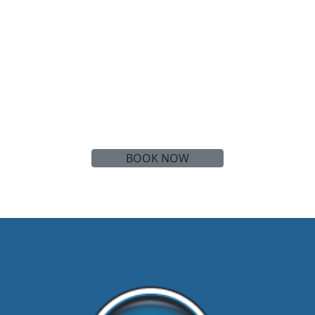
Live the Beauty
of the ocean in
Absolute Comfort
BOOK NOW