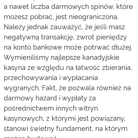
a nawet liczba darmowych spinów, które
możesz pobrać, jest nieograniczona.
Należy jednak zauważyć, że jeśli masz
negatywną transakcję, zwrot pieniędzy
na konto bankowe może potrwać dłużej.
Wymieniliśmy najlepsze kanadyjskie
kasyna ze względu na łatwość zbierania,
przechowywania i wypłacania
wygranych. Fakt, że pozwala również na
darmowy hazard i wypłaty za
pośrednictwem innych witryn
kasynowych, z którymi jest powiązany,
stanowi świetny fundament, na którym