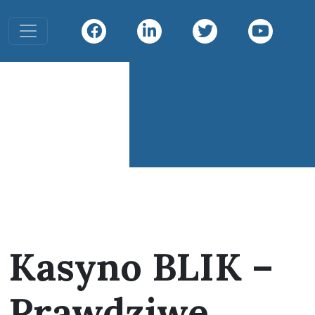
Toggle navigation
Infiniti
Diving
Infiniti Divin
Kasyno BLIK –
Prawdziwe