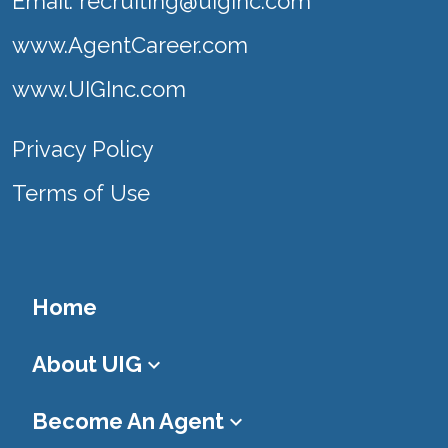
Email: recruiting@uiginc.com
www.AgentCareer.com
www.UIGInc.com
Privacy Policy
Terms of Use
Home
About UIG
keyboard_arrow_down
Become An Agent
keyboard_arrow_down