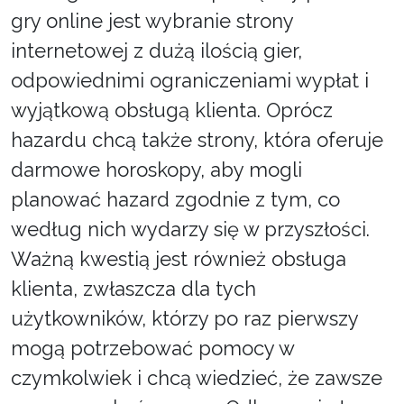
gry online jest wybranie strony
internetowej z dużą ilością gier,
odpowiednimi ograniczeniami wypłat i
wyjątkową obsługą klienta. Oprócz
hazardu chcą także strony, która oferuje
darmowe horoskopy, aby mogli
planować hazard zgodnie z tym, co
według nich wydarzy się w przyszłości.
Ważną kwestią jest również obsługa
klienta, zwłaszcza dla tych
użytkowników, którzy po raz pierwszy
mogą potrzebować pomocy w
czymkolwiek i chcą wiedzieć, że zawsze