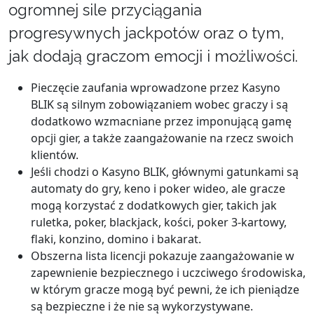
ogromnej sile przyciągania
progresywnych jackpotów oraz o tym,
jak dodają graczom emocji i możliwości.
Pieczęcie zaufania wprowadzone przez Kasyno
BLIK są silnym zobowiązaniem wobec graczy i są
dodatkowo wzmacniane przez imponującą gamę
opcji gier, a także zaangażowanie na rzecz swoich
klientów.
Jeśli chodzi o Kasyno BLIK, głównymi gatunkami są
automaty do gry, keno i poker wideo, ale gracze
mogą korzystać z dodatkowych gier, takich jak
ruletka, poker, blackjack, kości, poker 3-kartowy,
flaki, konzino, domino i bakarat.
Obszerna lista licencji pokazuje zaangażowanie w
zapewnienie bezpiecznego i uczciwego środowiska,
w którym gracze mogą być pewni, że ich pieniądze
są bezpieczne i że nie są wykorzystywane.