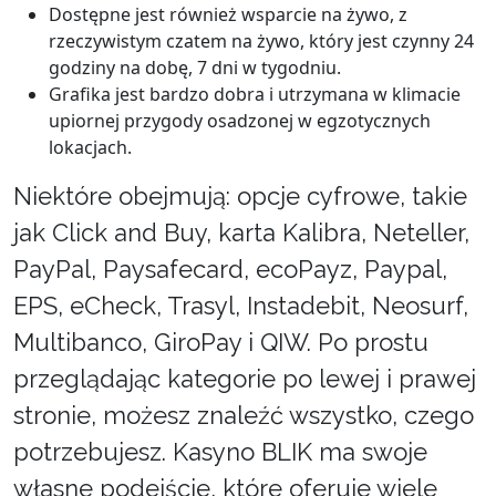
Dostępne jest również wsparcie na żywo, z
rzeczywistym czatem na żywo, który jest czynny 24
godziny na dobę, 7 dni w tygodniu.
Grafika jest bardzo dobra i utrzymana w klimacie
upiornej przygody osadzonej w egzotycznych
lokacjach.
Niektóre obejmują: opcje cyfrowe, takie
jak Click and Buy, karta Kalibra, Neteller,
PayPal, Paysafecard, ecoPayz, Paypal,
EPS, eCheck, Trasyl, Instadebit, Neosurf,
Multibanco, GiroPay i QIW. Po prostu
przeglądając kategorie po lewej i prawej
stronie, możesz znaleźć wszystko, czego
potrzebujesz. Kasyno BLIK ma swoje
własne podejście, które oferuje wiele