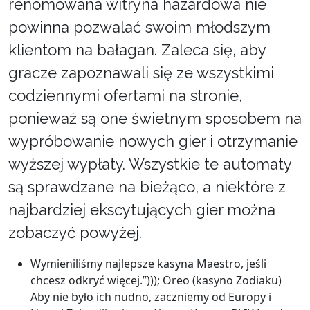
renomowana witryna hazardowa nie
powinna pozwalać swoim młodszym
klientom na bałagan. Zaleca się, aby
gracze zapoznawali się ze wszystkimi
codziennymi ofertami na stronie,
ponieważ są one świetnym sposobem na
wypróbowanie nowych gier i otrzymanie
wyższej wypłaty. Wszystkie te automaty
są sprawdzane na bieżąco, a niektóre z
najbardziej ekscytujących gier można
zobaczyć powyżej.
Wymieniliśmy najlepsze kasyna Maestro, jeśli
chcesz odkryć więcej.”))); Oreo (kasyno Zodiaku)
Aby nie było ich nudno, zaczniemy od Europy i