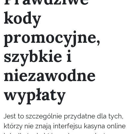
kody
promocyjne,
szybkie i
niezawodne
wypłaty
Jest to szczególnie przydatne dla tych,
którzy nie znają interfejsu kasyna online