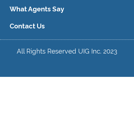
What Agents Say
Contact Us
All Rights Reserved UIG Inc. 2023