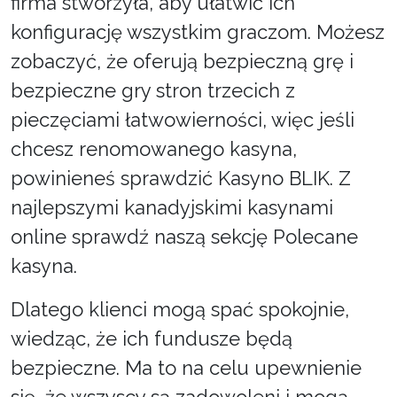
firma stworzyła, aby ułatwić ich
konfigurację wszystkim graczom. Możesz
zobaczyć, że oferują bezpieczną grę i
bezpieczne gry stron trzecich z
pieczęciami łatwowierności, więc jeśli
chcesz renomowanego kasyna,
powinieneś sprawdzić Kasyno BLIK. Z
najlepszymi kanadyjskimi kasynami
online sprawdź naszą sekcję Polecane
kasyna.
Dlatego klienci mogą spać spokojnie,
wiedząc, że ich fundusze będą
bezpieczne. Ma to na celu upewnienie