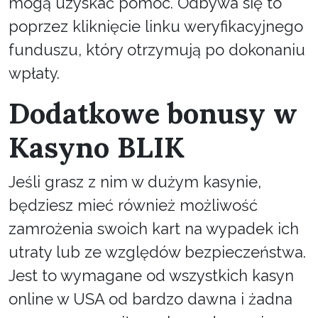
mogą uzyskać pomoc. Odbywa się to
poprzez kliknięcie linku weryfikacyjnego
funduszu, który otrzymują po dokonaniu
wpłaty.
Dodatkowe bonusy w
Kasyno BLIK
Jeśli grasz z nim w dużym kasynie,
będziesz mieć również możliwość
zamrożenia swoich kart na wypadek ich
utraty lub ze względów bezpieczeństwa.
Jest to wymagane od wszystkich kasyn
online w USA od bardzo dawna i żadna