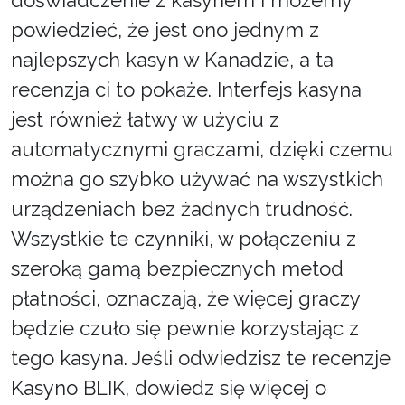
doświadczenie z kasynem i możemy
powiedzieć, że jest ono jednym z
najlepszych kasyn w Kanadzie, a ta
recenzja ci to pokaże. Interfejs kasyna
jest również łatwy w użyciu z
automatycznymi graczami, dzięki czemu
można go szybko używać na wszystkich
urządzeniach bez żadnych trudność.
Wszystkie te czynniki, w połączeniu z
szeroką gamą bezpiecznych metod
płatności, oznaczają, że więcej graczy
będzie czuło się pewnie korzystając z
tego kasyna. Jeśli odwiedzisz te recenzje
Kasyno BLIK, dowiedz się więcej o