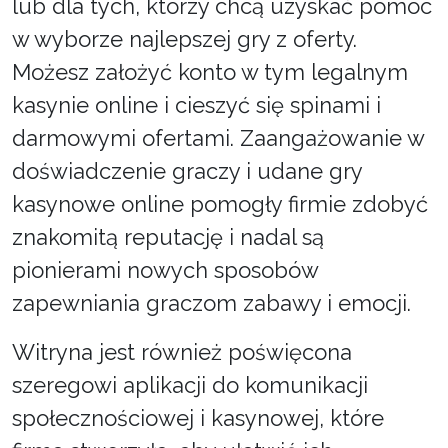
lub dla tych, którzy chcą uzyskać pomoc
w wyborze najlepszej gry z oferty.
Możesz założyć konto w tym legalnym
kasynie online i cieszyć się spinami i
darmowymi ofertami. Zaangażowanie w
doświadczenie graczy i udane gry
kasynowe online pomogły firmie zdobyć
znakomitą reputację i nadal są
pionierami nowych sposobów
zapewniania graczom zabawy i emocji.
Witryna jest również poświęcona
szeregowi aplikacji do komunikacji
społecznościowej i kasynowej, które