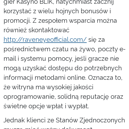
gier Kasyno BLIK, natychmiast zacznij
korzystać z wielu hojnych bonusów i
promocji. Z zespołem wsparcia można
również skontaktować
http://raveneyeofficial.com/
się za
pośrednictwem czatu na żywo, poczty e-
mail i systemu pomocy, jeśli gracze nie
mogą uzyskać dostępu do potrzebnych
informacji metodami online. Oznacza to,
że witryna ma wysokiej jakości
oprogramowanie, solidną reputację oraz
świetne opcje wpłat i wypłat.
Jednak klienci ze Stanów Zjednoczonych