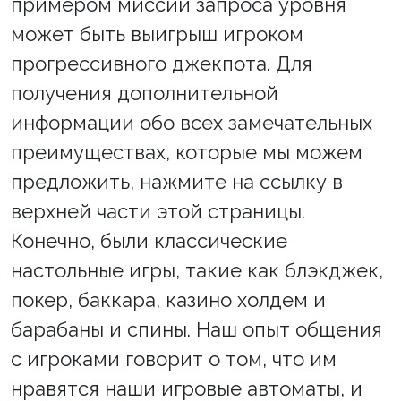
примером миссии запроса уровня
может быть выигрыш игроком
прогрессивного джекпота. Для
получения дополнительной
информации обо всех замечательных
преимуществах, которые мы можем
предложить, нажмите на ссылку в
верхней части этой страницы.
Конечно, были классические
настольные игры, такие как блэкджек,
покер, баккара, казино холдем и
барабаны и спины. Наш опыт общения
с игроками говорит о том, что им
нравятся наши игровые автоматы, и