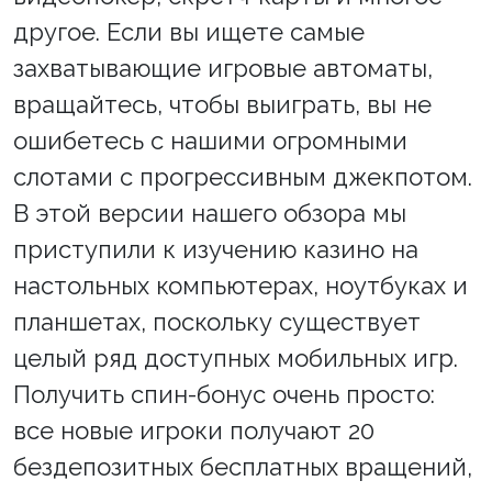
другое. Если вы ищете самые
захватывающие игровые автоматы,
вращайтесь, чтобы выиграть, вы не
ошибетесь с нашими огромными
слотами с прогрессивным джекпотом.
В этой версии нашего обзора мы
приступили к изучению казино на
настольных компьютерах, ноутбуках и
планшетах, поскольку существует
целый ряд доступных мобильных игр.
Получить спин-бонус очень просто:
все новые игроки получают 20
бездепозитных бесплатных вращений,