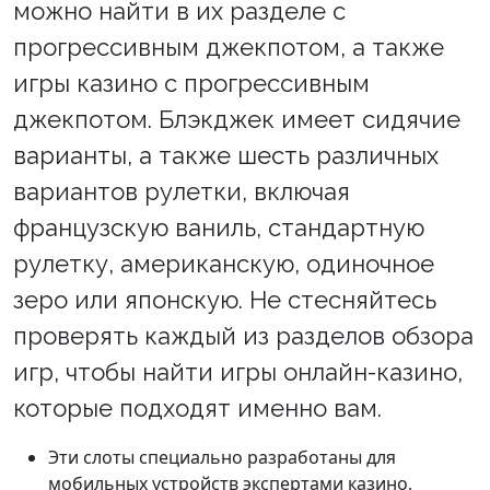
можно найти в их разделе с
прогрессивным джекпотом, а также
игры казино с прогрессивным
джекпотом. Блэкджек имеет сидячие
варианты, а также шесть различных
вариантов рулетки, включая
французскую ваниль, стандартную
рулетку, американскую, одиночное
зеро или японскую. Не стесняйтесь
проверять каждый из разделов обзора
игр, чтобы найти игры онлайн-казино,
которые подходят именно вам.
Эти слоты специально разработаны для
мобильных устройств экспертами казино,