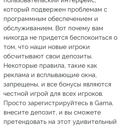
пользовательский интерфейс,
который подвержен проблемам с
программным обеспечением и
обслуживанием. Вот почему вам
никогда не придется беспокоиться о
том, что наши новые игроки
обсчитывают свои депозиты.
Некоторые правила, такие как
реклама и всплывающие окна,
запрещены, и все бонусы являются
честной игрой для всех игроков.
Просто зарегистрируйтесь в Gama,
внесите депозит, и вы сможете
претендовать на этот удивительный