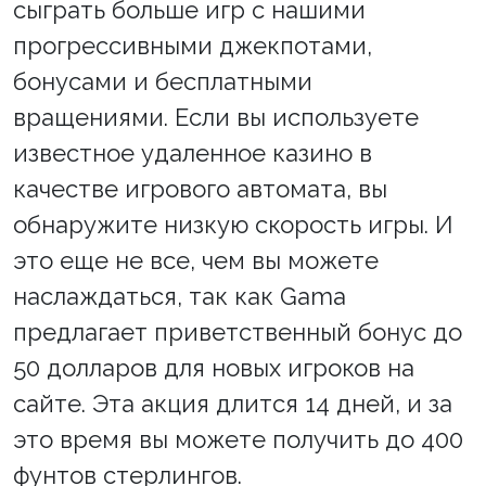
сыграть больше игр с нашими
прогрессивными джекпотами,
бонусами и бесплатными
вращениями. Если вы используете
известное удаленное казино в
качестве игрового автомата, вы
обнаружите низкую скорость игры. И
это еще не все, чем вы можете
наслаждаться, так как Gama
предлагает приветственный бонус до
50 долларов для новых игроков на
сайте. Эта акция длится 14 дней, и за
это время вы можете получить до 400
фунтов стерлингов.