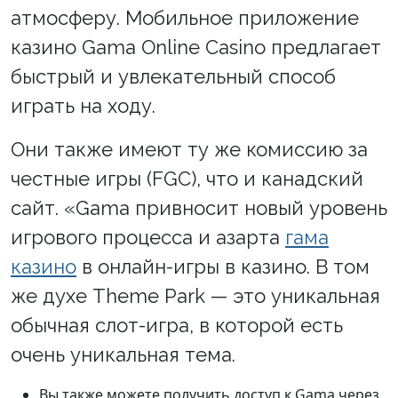
атмосферу. Мобильное приложение
казино Gama Online Casino предлагает
быстрый и увлекательный способ
играть на ходу.
Они также имеют ту же комиссию за
честные игры (FGC), что и канадский
сайт. «Gama привносит новый уровень
игрового процесса и азарта
гама
казино
в онлайн-игры в казино. В том
же духе Theme Park — это уникальная
обычная слот-игра, в которой есть
очень уникальная тема.
Вы также можете получить доступ к Gama через