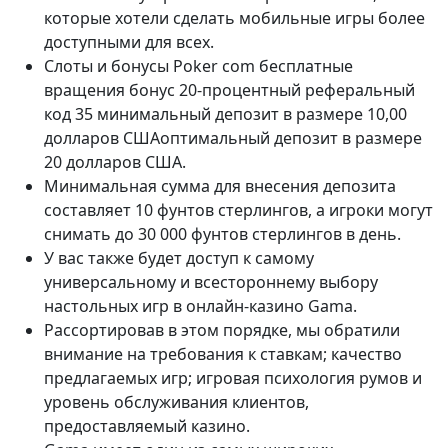
которые хотели сделать мобильные игры более
доступными для всех.
Слоты и бонусы Poker com бесплатные
вращения бонус 20-процентный реферальный
код 35 минимальный депозит в размере 10,00
долларов СШАоптимальный депозит в размере
20 долларов США.
Минимальная сумма для внесения депозита
составляет 10 фунтов стерлингов, а игроки могут
снимать до 30 000 фунтов стерлингов в день.
У вас также будет доступ к самому
универсальному и всестороннему выбору
настольных игр в онлайн-казино Gama.
Рассортировав в этом порядке, мы обратили
внимание на требования к ставкам; качество
предлагаемых игр; игровая психология румов и
уровень обслуживания клиентов,
предоставляемый казино.