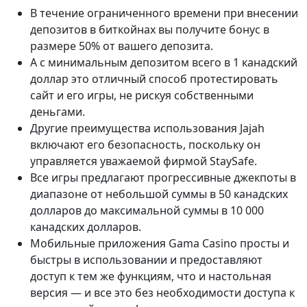
В течение ограниченного времени при внесении
депозитов в биткойнах вы получите бонус в
размере 50% от вашего депозита.
А с минимальным депозитом всего в 1 канадский
доллар это отличный способ протестировать
сайт и его игры, не рискуя собственными
деньгами.
Другие преимущества использования Jajah
включают его безопасность, поскольку он
управляется уважаемой фирмой StaySafe.
Все игры предлагают прогрессивные джекпоты в
диапазоне от небольшой суммы в 50 канадских
долларов до максимальной суммы в 10 000
канадских долларов.
Мобильные приложения Gama Casino просты и
быстры в использовании и предоставляют
доступ к тем же функциям, что и настольная
версия — и все это без необходимости доступа к