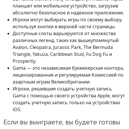
планшет или мобильное устройство, загрузив
абсолютно безопасное и надежное приложение.
Игроки могут выбирать игры по своему выбору,
используя кнопки в верхней части страницы.
Доступные слоты варьируются от множества
различных легенд, таких как вышеупомянутый
Avalon, Cleopatra, Jurassic Park, The Bermuda
Triangle, Yakuza, Caribbean Stud, Fu Dog Fu и
Prosperity.
Gama — это независимая букмекерская контора,
лицензированная и регулируемая Комиссией по
азартным играм Великобритании.
Игроки, решившие создать учетную запись
Gama с помощью своего устройства Apple, могут
создать учетную запись только на устройствах
iOS.
Если вы выиграете, вы будете готовы