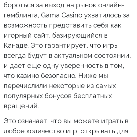
бороться за выход на рынок онлайн-
гемблинга, Gama Casino ухватилось за
возможность представить себя как
игорный сайт, базирующийся в
Канаде. Это гарантирует, что игры
всегда будут в актуальном состоянии,
и дает еще одну уверенность в том,
что казино безопасно. Ниже мы
перечислили некоторые из самых
популярных бонусов бесплатных
вращений.
Это означает, что вы можете играть в
любое количество игр, открывать для