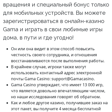
вращения и специальный бонус только
для мобильных устройств. Вы можете
зарегистрироваться в онлайн-казино
Gama и играть в свои любимые игры
дома, в пути и где угодно!
Он или она видит в этом способ повысить
честность своего сотрудника, и отношения
восстанавливаются после выполнения работы.
В крайнем случае, игроки также могут
использовать контактный адрес электронной
почты Gama Casino: support@Gamacasino.
Gama Casino утверждает, что имеет 13 000 игр,
что является довольно впечатляющим числом,
но наши исследования говорят об обратном.
Как и любое другое казино, получившее заказ на
этот пакет, вы получите 4 месяца бесплатной