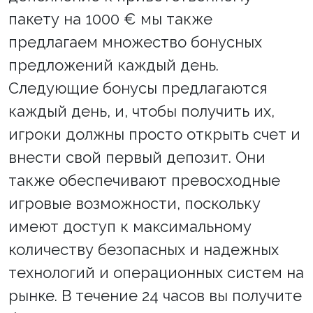
пакету на 1000 € мы также
предлагаем множество бонусных
предложений каждый день.
Следующие бонусы предлагаются
каждый день, и, чтобы получить их,
игроки должны просто открыть счет и
внести свой первый депозит. Они
также обеспечивают превосходные
игровые возможности, поскольку
имеют доступ к максимальному
количеству безопасных и надежных
технологий и операционных систем на
рынке. В течение 24 часов вы получите