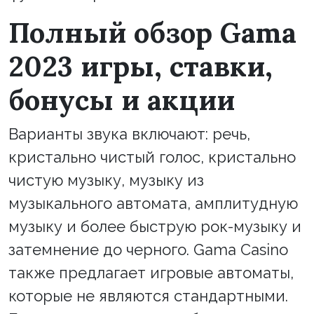
Полный обзор Gama
2023 игры, ставки,
бонусы и акции
Варианты звука включают: речь,
кристально чистый голос, кристально
чистую музыку, музыку из
музыкального автомата, амплитудную
музыку и более быструю рок-музыку и
затемнение до черного. Gama Casino
также предлагает игровые автоматы,
которые не являются стандартными.