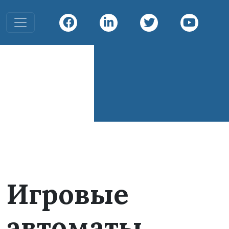
Toggle navigation
Infiniti
Diving
Infiniti Divin
Игровые
автоматы