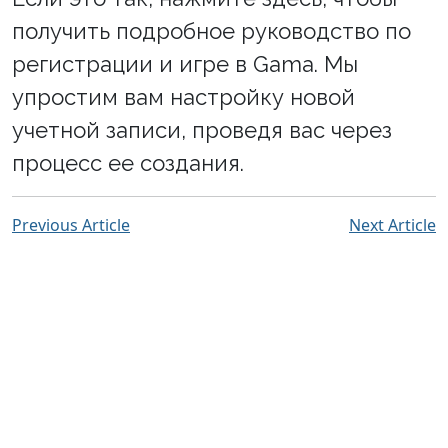
получить подробное руководство по
регистрации и игре в Gama. Мы
упростим вам настройку новой
учетной записи, проведя вас через
процесс ее создания.
Previous Article
Next Article