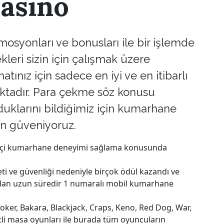
casino
syonları ve bonusları ile bir işlemde
leri sizin için çalışmak üzere
atınız için sadece en iyi ve en itibarlı
aktadır. Para çekme söz konusu
duklarını bildiğimiz için kumarhane
 güveniyoruz.
imiçi kumarhane deneyimi sağlama konusunda
ti ve güvenliği nedeniyle birçok ödül kazandı ve
ndan uzun süredir 1 numaralı mobil kumarhane
poker, Bakara, Blackjack, Craps, Keno, Red Dog, War,
itli masa oyunları ile burada tüm oyuncuların