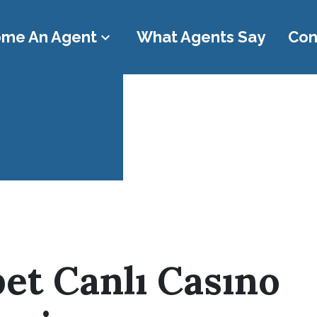
me An Agent
What Agents Say
Con
keyboard_arrow_down
ti Diving
et Canlı Casıno