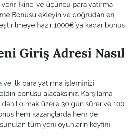
verir. İkinci ve üçüncü para yatırma
ştirme Bonusu ekleyin ve doğrudan en
leştirilmeye hazır 1000€’ya kadar bonus
ni Giriş Adresi Nasıl
 ilk para yatırma işleminizi
geldin bonusu alacaksınız. Karşılama
e dahil olmak üzere 30 gün sürer ve 100
. Bonus hem kazançlarda hem de
sunulan tüm yeni oyunların keyfini