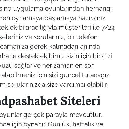
sino uygulama oyunlarından herhangi
emen oynamaya başlamaya hazırsınız.
 ekibi aracılığıyla müşterileri ile 7/24
leriniz ve sorularınız, bir telefon
arcamanıza gerek kalmadan anında
ane destek ekibimiz sizin için bir dizi
avuzu sağlar ve her zaman en son
labilmeniz için sizi güncel tutacağız.
 sorularınızda size yardımcı olabilir.
dpashabet Siteleri
oyunlar gerçek parayla mevcuttur,
e için oynanır. Günlük, haftalık ve