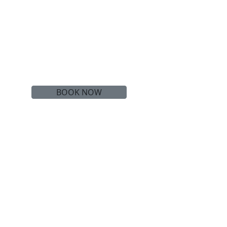
Live the Beauty
of the ocean in
Absolute Comfort
BOOK NOW