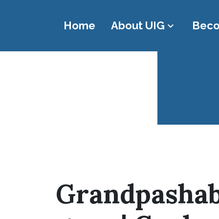
Home
About UIG
Beco
keyboard_arrow_down
Infiniti Diving
Infini
Grandpashab