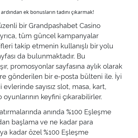
ardından ek bonusların tadını çıkarmak!
üzenli bir Grandpashabet Casino
Ayrıca, tüm güncel kampanyalar
leri takip etmenin kullanışlı bir yolu
ayfası da bulunmaktadır. Bu
şır, promosyonlar sayfasına aylık olarak
e gönderilen bir e-posta bülteni ile. İyi
 evlerinde sayısız slot, masa, kart,
oyunlarının keyfini çıkarabilirler.
yatırmalarında anında %100 Eşleşme
ırdan başlama ve ne kadar para
€’ya kadar özel %100 Eşleşme