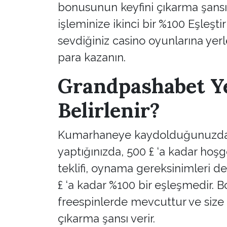
bonusunun keyfini çıkarma şansı 
işleminize ikinci bir %100 Eşle
sevdiğiniz casino oyunlarına yer
para kazanın.
Grandpashabet Ye
Belirlenir?
Kumarhaneye kaydolduğunuzda ve
yaptığınızda, 500 £ ‘a kadar hoş
teklifi, oynama gereksinimleri d
£ ‘a kadar %100 bir eşleşmedir
freespinlerde mevcuttur ve size 
çıkarma şansı verir.