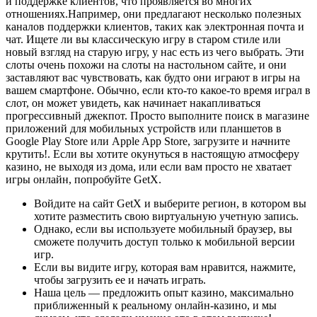
и поддержке клиентов, что проявляется во многих
отношениях.Например, они предлагают несколько полезных
каналов поддержки клиентов, таких как электронная почта и
чат. Ищете ли вы классическую игру в старом стиле или
новый взгляд на старую игру, у нас есть из чего выбрать. Эти
слоты очень похожи на слоты на настольном сайте, и они
заставляют вас чувствовать, как будто они играют в игры на
вашем смартфоне. Обычно, если кто-то какое-то время играл в
слот, он может увидеть, как начинает накапливаться
прогрессивный джекпот. Просто выполните поиск в магазине
приложений для мобильных устройств или планшетов в
Google Play Store или Apple App Store, загрузите и начните
крутить!. Если вы хотите окунуться в настоящую атмосферу
казино, не выходя из дома, или если вам просто не хватает
игры онлайн, попробуйте GetX.
Войдите на сайт GetX и выберите регион, в котором вы
хотите разместить свою виртуальную учетную запись.
Однако, если вы используете мобильный браузер, вы
сможете получить доступ только к мобильной версии
игр.
Если вы видите игру, которая вам нравится, нажмите,
чтобы загрузить ее и начать играть.
Наша цель — предложить опыт казино, максимально
приближенный к реальному онлайн-казино, и мы