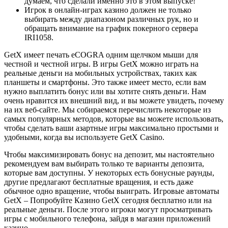
думаем, что сделали именно это в этом выпуске!
Игрок в онлайн-играх казино должен не только
выбирать между диапазоном различных рук, но и
обращать внимание на график покерного сервера
IRI1058.
GetX имеет печать eCOGRA одним щелчком мыши для
честной и честной игры. В игры GetX можно играть на
реальные деньги на мобильных устройствах, таких как
планшеты и смартфоны. Это также имеет место, если вам
нужно выплатить бонус или вы хотите снять деньги. Нам
очень нравится их внешний вид, и вы можете увидеть, почему
на их веб-сайте. Мы собираемся перечислить некоторые из
самых популярных методов, которые вы можете использовать,
чтобы сделать ваши азартные игры максимально простыми и
удобными, когда вы используете GetX Casino.
Чтобы максимизировать бонус на депозит, мы настоятельно
рекомендуем вам выбирать только те варианты депозита,
которые вам доступны. У некоторых есть бонусные раунды,
другие предлагают бесплатные вращения, и есть даже
обычное одно вращение, чтобы выиграть. Игровые автоматы
GetX – Попробуйте Казино GetX сегодня бесплатно или на
реальные деньги. После этого игроки могут просматривать
игры с мобильного телефона, зайдя в магазин приложений
казино.