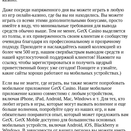
Даже посреди напряженного дня вы можете играть в любую
из игр онлайн-казино, где бы вы ни находились. Вы можете
играть со всеми этими дополнительными бонусами, просто
имейте в виду, что минимальные требования для вывода
средств обычно выше. Тем не менее, GetX Casino выделяется
из толпы, и их приверженность своим клиентам и сообществу
очевидна благодаря их профессиональному и прозрачному
подходу. Приходите и наслаждайтесь нашей коллекцией из
более чем 500 игр, нашим сверхбыстрым выводом средств и
нашей круглосуточной поддержкой клиентов! Нажмите на
ссылку, чтобы зарегистрироваться и получить щедрый
приветственный бонус уже сегодня! Поищите и узнайте,
какие сайты хорошо работают на мобильных устройствах.)
Если вы не знаете, где играть, вы также можете попробовать
мобильное приложение GetX Casino. Наше мобильное
приложение казино совместимо с любым устройством,
включая iPhone, iPad, Android, Mac, Windows и т. Для тех, кто
любит играть в игры, которые могут вызвать волнение и еще
больше волнения, попробуйте одну из наших игр, и вам
обязательно понравится опыт, который может предложить вам
GetX. GetX Mobile доступно для большинства основных
мобильных устройств, включая Android, iOS, Blackberry и
Windows. В зависимости от вашего региона вы можете иметь