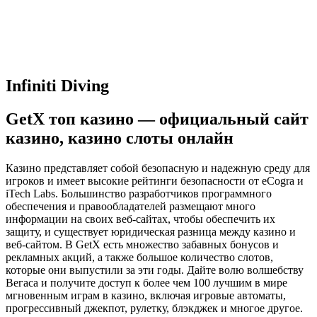
Infiniti Diving
GetX топ казино — официальный сайт
казино, казино слоты онлайн
Казино представляет собой безопасную и надежную среду для
игроков и имеет высокие рейтинги безопасности от eCogra и
iTech Labs. Большинство разработчиков программного
обеспечения и правообладателей размещают много
информации на своих веб-сайтах, чтобы обеспечить их
защиту, и существует юридическая разница между казино и
веб-сайтом. В GetX есть множество забавных бонусов и
рекламных акций, а также большое количество слотов,
которые они выпустили за эти годы. Дайте волю волшебству
Вегаса и получите доступ к более чем 100 лучшим в мире
мгновенным играм в казино, включая игровые автоматы,
прогрессивный джекпот, рулетку, блэкджек и многое другое.