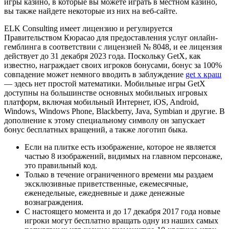
игры казино, в которые вы можете играть в местном казино,
вы также найдете некоторые из них на веб-сайте.
ELK Consulting имеет лицензию и регулируется
Правительством Кюрасао для предоставления услуг онлайн-
гемблинга в соответствии с лицензией № 8048, и ее лицензия
действует до 31 декабря 2023 года. Поскольку GetX, как
известно, награждает своих игроков бонусами, бонус за 100%
совпадение может немного вводить в заблуждение
get x краш
— здесь нет простой математики. Мобильные игры GetX
доступны на большинстве основных мобильных игровых
платформ, включая мобильный Интернет, iOS, Android,
Windows, Windows Phone, Blackberry, Java, Symbian и другие. В
дополнение к этому специальному символу он запускает
бонус бесплатных вращений, а также логотип быка.
Если на плитке есть изображение, которое не является
частью 8 изображений, видимых на главном персонаже,
это правильный код.
Только в течение ограниченного времени мы раздаем
эксклюзивные приветственные, ежемесячные,
еженедельные, ежедневные и даже денежные
вознаграждения.
С настоящего момента и до 17 декабря 2017 года новые
игроки могут бесплатно вращать одну из наших самых