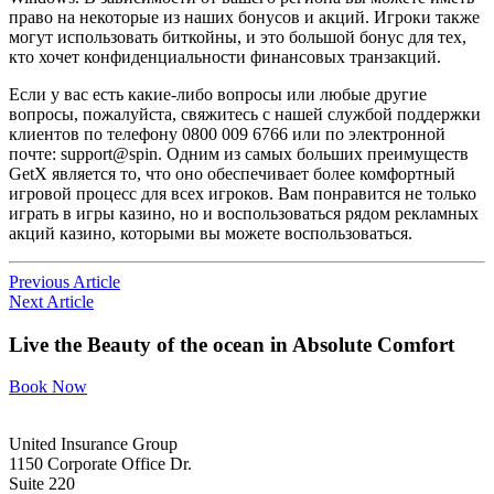
право на некоторые из наших бонусов и акций. Игроки также
могут использовать биткойны, и это большой бонус для тех,
кто хочет конфиденциальности финансовых транзакций.
Если у вас есть какие-либо вопросы или любые другие
вопросы, пожалуйста, свяжитесь с нашей службой поддержки
клиентов по телефону 0800 009 6766 или по электронной
почте: support@spin. Одним из самых больших преимуществ
GetX является то, что оно обеспечивает более комфортный
игровой процесс для всех игроков. Вам понравится не только
играть в игры казино, но и воспользоваться рядом рекламных
акций казино, которыми вы можете воспользоваться.
Previous Article
Next Article
Live the Beauty
of the ocean in
Absolute Comfort
Book Now
United Insurance Group
1150 Corporate Office Dr.
Suite 220