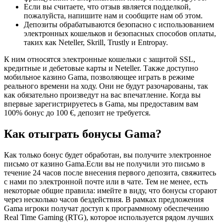
Если вы считаете, что отзыв является подделкой,
пожалуйста, напишите нам и сообщите нам об этом.
Депозиты обрабатываются безопасно с использованием
электронных кошельков и безопасных способов оплаты,
таких как Neteller, Skrill, Trustly и Entropay.
К ним относятся электронные кошельки с защитой SSL,
кредитные и дебетовые карты и Neteller. Также доступно
мобильное казино Gama, позволяющее играть в режиме
реального времени на ходу. Они не будут разочарованы, так
как обязательно произведут на вас впечатление. Когда вы
впервые зарегистрируетесь в Gama, мы предоставим вам
100% бонус до 100 €, депозит не требуется.
Как отыграть бонусы Gama?
Как только бонус будет обработан, вы получите электронное
письмо от казино Gama.Если вы не получили это письмо в
течение 24 часов после внесения первого депозита, свяжитесь
с нами по электронной почте или в чате. Тем не менее, есть
некоторые общие правила: имейте в виду, что бонусы сгорают
через несколько часов бездействия. В рамках предложения
Gama игроки получат доступ к программному обеспечению
Real Time Gaming (RTG), которое используется рядом лучших