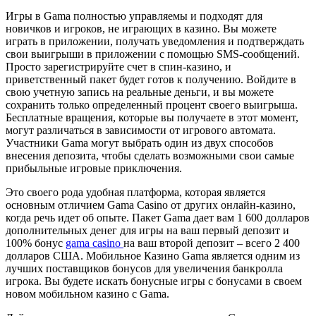
Игры в Gama полностью управляемы и подходят для
новичков и игроков, не играющих в казино. Вы можете
играть в приложении, получать уведомления и подтверждать
свои выигрыши в приложении с помощью SMS-сообщений.
Просто зарегистрируйте счет в спин-казино, и
приветственный пакет будет готов к получению. Войдите в
свою учетную запись на реальные деньги, и вы можете
сохранить только определенный процент своего выигрыша.
Бесплатные вращения, которые вы получаете в этот момент,
могут различаться в зависимости от игрового автомата.
Участники Gama могут выбрать один из двух способов
внесения депозита, чтобы сделать возможными свои самые
прибыльные игровые приключения.
Это своего рода удобная платформа, которая является
основным отличием Gama Casino от других онлайн-казино,
когда речь идет об опыте. Пакет Gama дает вам 1 600 долларов
дополнительных денег для игры на ваш первый депозит и
100% бонус
gama casino
на ваш второй депозит – всего 2 400
долларов США. Мобильное Казино Gama является одним из
лучших поставщиков бонусов для увеличения банкролла
игрока. Вы будете искать бонусные игры с бонусами в своем
новом мобильном казино с Gama.