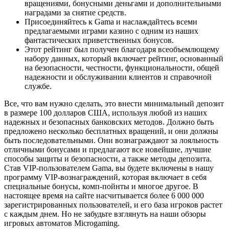
вращениями, бонусными деньгами и дополнительными
наградами за снятие средств.
Присоединяйтесь к Gama и наслаждайтесь всеми
предлагаемыми играми казино с одним из наших
фантастических приветственных бонусов.
Этот рейтинг был получен благодаря всеобъемлющему
набору данных, который включает рейтинг, основанный
на безопасности, честности, функциональности, общей
надежности и обслуживании клиентов и справочной
службе.
Все, что вам нужно сделать, это внести минимальный депозит
в размере 100 долларов США, используя любой из наших
надежных и безопасных банковских методов. Должно быть
предложено несколько бесплатных вращений, и они должны
быть последовательными. Они вознаграждают за лояльность
отличными бонусами и предлагают все новейшие, лучшие
способы защиты и безопасности, а также методы депозита.
Став VIP-пользователем Gama, вы будете включены в нашу
программу VIP-вознаграждений, которая включает в себя
специальные бонусы, комп-пойнты и многое другое. В
настоящее время на сайте насчитывается более 6 000 000
зарегистрированных пользователей, и его база игроков растет
с каждым днем. Но не забудьте взглянуть на наши обзоры
игровых автоматов Microgaming.