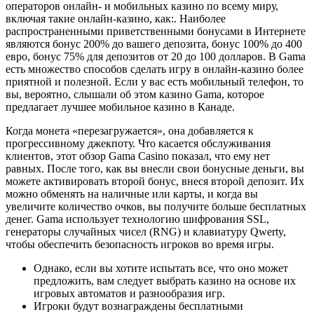
операторов онлайн- и мобильных казино по всему миру,
включая такие онлайн-казино, как:. Наиболее
распространенными приветственными бонусами в Интернете
являются бонус 200% до вашего депозита, бонус 100% до 400
евро, бонус 75% для депозитов от 20 до 100 долларов. В Gama
есть множество способов сделать игру в онлайн-казино более
приятной и полезной. Если у вас есть мобильный телефон, то
вы, вероятно, слышали об этом казино Gama, которое
предлагает лучшее мобильное казино в Канаде.
Когда монета «перезагружается», она добавляется к
прогрессивному джекпоту. Что касается обслуживания
клиентов, этот обзор Gama Casino показал, что ему нет
равных. После того, как вы внесли свои бонусные деньги, вы
можете активировать второй бонус, внеся второй депозит. Их
можно обменять на наличные или карты, и когда вы
увеличите количество очков, вы получите больше бесплатных
денег. Gama использует технологию шифрования SSL,
генераторы случайных чисел (RNG) и клавиатуру Qwerty,
чтобы обеспечить безопасность игроков во время игры.
Однако, если вы хотите испытать все, что оно может
предложить, вам следует выбрать казино на основе их
игровых автоматов и разнообразия игр.
Игроки будут вознаграждены бесплатными