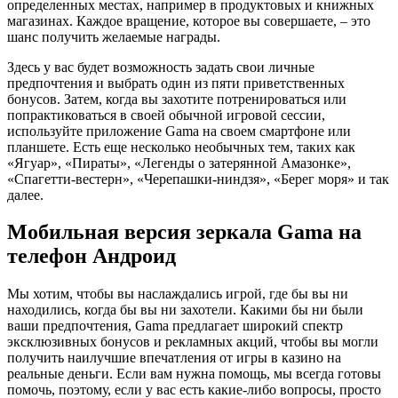
определенных местах, например в продуктовых и книжных
магазинах. Каждое вращение, которое вы совершаете, – это
шанс получить желаемые награды.
Здесь у вас будет возможность задать свои личные
предпочтения и выбрать один из пяти приветственных
бонусов. Затем, когда вы захотите потренироваться или
попрактиковаться в своей обычной игровой сессии,
используйте приложение Gama на своем смартфоне или
планшете. Есть еще несколько необычных тем, таких как
«Ягуар», «Пираты», «Легенды о затерянной Амазонке»,
«Спагетти-вестерн», «Черепашки-ниндзя», «Берег моря» и так
далее.
Мобильная версия зеркала Gama на
телефон Андроид
Мы хотим, чтобы вы наслаждались игрой, где бы вы ни
находились, когда бы вы ни захотели. Какими бы ни были
ваши предпочтения, Gama предлагает широкий спектр
эксклюзивных бонусов и рекламных акций, чтобы вы могли
получить наилучшие впечатления от игры в казино на
реальные деньги. Если вам нужна помощь, мы всегда готовы
помочь, поэтому, если у вас есть какие-либо вопросы, просто