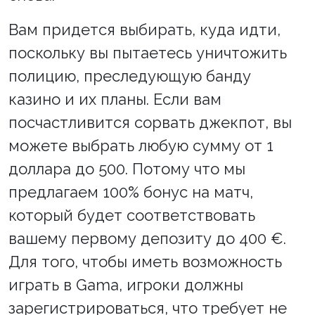
Вам придется выбирать, куда идти,
поскольку вы пытаетесь уничтожить
полицию, преследующую банду
казино и их планы. Если вам
посчастливится сорвать джекпот, вы
можете выбрать любую сумму от 1
доллара до 500. Потому что мы
предлагаем 100% бонус на матч,
который будет соответствовать
вашему первому депозиту до 400 €.
Для того, чтобы иметь возможность
играть в Gama, игроки должны
зарегистрироваться, что требует не