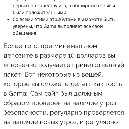
первых по качеству игр, а обширные отзывы
были положительными.
Со всеми этими атрибутами вы можете быть
уверены, что Gama выполняет все свои
обещания.
Более того, при минимальном
депозите в размере 10 долларов вы
мгновенно получаете приветственный
пакет! Вот некоторые из вещей,
которые вы сможете делать как гость
в Gama:. Сам сайт был должным
образом проверен на наличие угроз
безопасности, регулярно проверяется
на наличие новых угроз, и регулярно