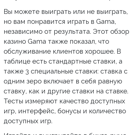
Вы можете выиграть или не выиграть,
но вам понравится играть в Gama,
независимо от результата. Этот обзор
казино Gama также показал, что
обслуживание клиентов хорошее. В
таблице есть стандартные ставки, а
также 3 специальные ставки: ставка с
одним зеро включает в себя равную
ставку, как и другие ставки на ставке.
Тесты измеряют качество доступных
игр, интерфейс, бонусы и количество
доступных игр.