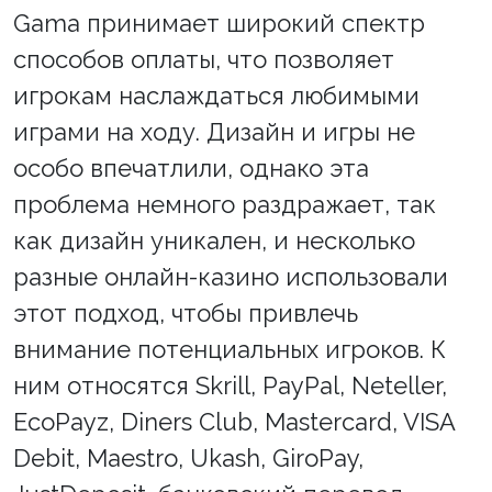
Gama принимает широкий спектр
способов оплаты, что позволяет
игрокам наслаждаться любимыми
играми на ходу. Дизайн и игры не
особо впечатлили, однако эта
проблема немного раздражает, так
как дизайн уникален, и несколько
разные онлайн-казино использовали
этот подход, чтобы привлечь
внимание потенциальных игроков. К
ним относятся Skrill, PayPal, Neteller,
EcoPayz, Diners Club, Mastercard, VISA
Debit, Maestro, Ukash, GiroPay,