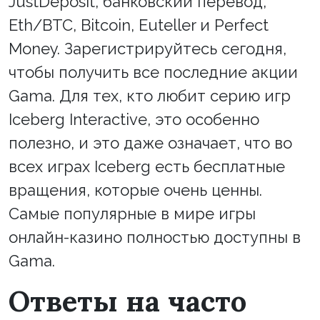
JustDeposit, банковский перевод,
Eth/BTC, Bitcoin, Euteller и Perfect
Money. Зарегистрируйтесь сегодня,
чтобы получить все последние акции
Gama. Для тех, кто любит серию игр
Iceberg Interactive, это особенно
полезно, и это даже означает, что во
всех играх Iceberg есть бесплатные
вращения, которые очень ценны.
Самые популярные в мире игры
онлайн-казино полностью доступны в
Gama.
Ответы на часто