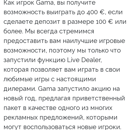
Как игрок Gama, вы получите
возможность выиграть до 400 €, если
сделаете депозит в размере 100 € или
более. Мы всегда стремимся
предоставить вам наилучшие игровые
возможности, поэтому мы только что
запустили функцию Live Dealer,
которая позволяет вам играть в свои
любимые игры с настоящими
дилерами. Gama запустило акцию на
новый год, предлагая приветственный
пакет в качестве одного из многих
рекламных предложений, которыми
могут воспользоваться новые игроки.