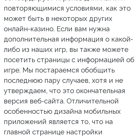
повторяющимися условиями, как это
может быть в некоторых других
онлайн-казино. Если вам нужна
дополнительная информация о какой-
либо из наших игр, вы также можете
посетить страницы с информацией об
игре. Мы постараемся обобщить
последнюю пару случаев, хотя и не
утверждаем, что это окончательная
версия веб-сайта. Отличительной
особенностью дизайна мобильных
приложений является то, что на
главной странице настройки