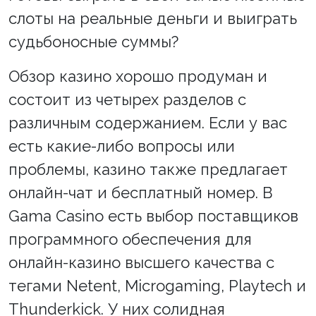
слоты на реальные деньги и выиграть
судьбоносные суммы?
Обзор казино хорошо продуман и
состоит из четырех разделов с
различным содержанием. Если у вас
есть какие-либо вопросы или
проблемы, казино также предлагает
онлайн-чат и бесплатный номер. В
Gama Casino есть выбор поставщиков
программного обеспечения для
онлайн-казино высшего качества с
тегами Netent, Microgaming, Playtech и
Thunderkick. У них солидная