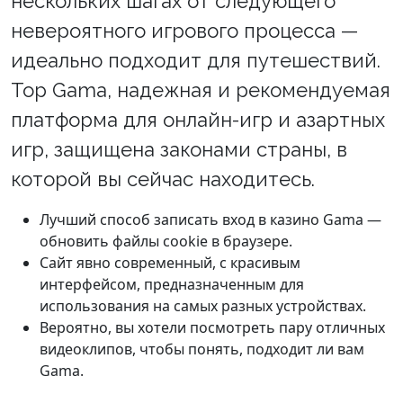
нескольких шагах от следующего
невероятного игрового процесса —
идеально подходит для путешествий.
Top Gama, надежная и рекомендуемая
платформа для онлайн-игр и азартных
игр, защищена законами страны, в
которой вы сейчас находитесь.
Лучший способ записать вход в казино Gama —
обновить файлы cookie в браузере.
Сайт явно современный, с красивым
интерфейсом, предназначенным для
использования на самых разных устройствах.
Вероятно, вы хотели посмотреть пару отличных
видеоклипов, чтобы понять, подходит ли вам
Gama.