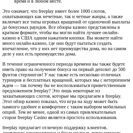
время и в любом месте.
Это означает, что freeplay имеет более 1000 слотов,
охватывающих как нечетные, так и четные жанры, а также
включает все типы игровых вращений от одиночной выплаты
до бонусных раундов. Все обзоры казино представлены в
кратком формате, чтобы вы могли найти лучшее онлайн-
казино в США одним нажатием кнопки. Вы можете найти
много онлайн-казино, где они будут пытаться создать
впечатление, что у них нет преимущества дома, но на самом
деле у них есть преимущество дома.
В течение ограниченного периода времени вы также будете
иметь право на получение бонуса на первый депозит до 500
фунтов стерлингов! У нас также есть несколько отличных
турниров и бесплатных вращений, которых мы с нетерпением
ждем — так почему бы не воспользоваться приветственным
предложением freeplay? Это лишь некоторые из
захватывающих слотов, которые мы предлагаем в freeplay.
Этот обзор казино показал, что игра на ходу может быть
намного удобнее и комфортнее с таким выбором мобильных
опций. Тем не менее, одной из самых привлекательных
сторон freeplay Casino является простота использования.
freeplay предлагает отличную поддержку клиентов,
доступную круглосуточно и без выходных, через команду