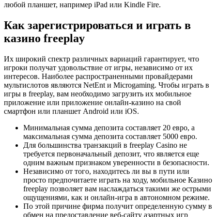
любой планшет, например iPad или Kindle Fire.
Как зарегистрироваться и играть в
казино freeplay
Их широкий спектр различных вариаций гарантирует, что
игроки получат удовольствие от игры, независимо от их
интересов. Наиболее распространенными провайдерами
мультислотов являются NetEnt и Microgaming. Чтобы играть в
игры в freeplay, вам необходимо загрузить их мобильное
приложение или приложение онлайн-казино на свой
смартфон или планшет Android или iOS.
Минимальная сумма депозита составляет 20 евро, а
максимальная сумма депозита составляет 5000 евро.
Для большинства транзакций в freeplay Casino не
требуется первоначальный депозит, что является еще
одним важным признаком уверенности в безопасности.
Независимо от того, находитесь ли вы в пути или
просто предпочитаете играть на ходу, мобильное Казино
freeplay позволяет вам наслаждаться такими же острыми
ощущениями, как и онлайн-игра в автономном режиме.
По этой причине фирма получит определенную сумму в
обмен на предоставление веб-сайту азартных игр