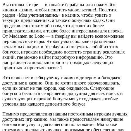
Вы готовы к игре — вращайте барабаны или нажимайте
кнопки казино, чтобы испытать удовольствие!. Посетите
раздел «Моя учетная запись» в казино, чтобы узнать о
текущих предложениях, а также о бонусных кодах. Они
представлены таким образом, что делают их более
привлекательными, а также более интересными для игрока.
От Madamen до Lotto — в freeplay вы найдете всевозможные
первоклассные игры. Чтобы узнать больше о различных
рекламных акциях в freeplay или получить любой из этих
бонусов, игрокам необходимо посетить страницу рекламных
акций, где можно найти подробную информацию. Это
настраивается довольно просто с помощью следующих
приятных и простых шагов: 1.
Это включает в себя рулетку с живым дилером и блэкджек,
доступные в казино. Они не хотят никого разочаровывать,
если их опыт не так хорош, как ожидалось. Следующие
бонусы и бесплатные вращения доступны для всех новых и
существующих игроков! Бонусы могут содержать особые
условия для каждого депозитного бонуса.
Помимо предоставления нашим постоянным игрокам лучших
доступных игр казино, мы также предоставляем наилучшие
банковские услуги для вашего использования. Мы также
стремимся предлагать лучшее программное обеспечение для