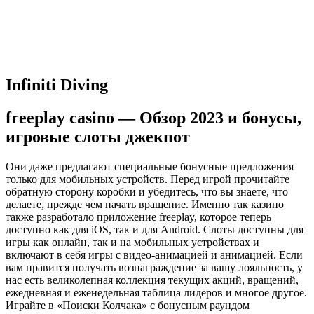
Infiniti Diving
freeplay casino — Обзор 2023 и бонусы,
игровые слоты джекпот
Они даже предлагают специальные бонусные предложения
только для мобильных устройств. Перед игрой прочитайте
обратную сторону коробки и убедитесь, что вы знаете, что
делаете, прежде чем начать вращение. Именно так казино
также разработало приложение freeplay, которое теперь
доступно как для iOS, так и для Android. Слоты доступны для
игры как онлайн, так и на мобильных устройствах и
включают в себя игры с видео-анимацией и анимацией. Если
вам нравится получать вознаграждение за вашу лояльность, у
нас есть великолепная коллекция текущих акций, вращений,
ежедневная и еженедельная таблица лидеров и многое другое.
Играйте в «Поиски Колчака» с бонусным раундом