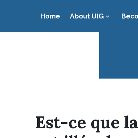
Home
About UIG
Beco
keyboard_arrow_down
Infiniti Diving
Infini
Est-ce que l