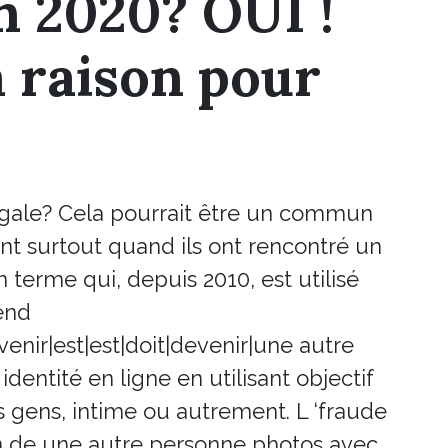
en 2020? OUI !
 raison pour
égale? Cela pourrait être un commun
t surtout quand ils ont rencontré un
 terme qui, depuis 2010, est utilisé
end
nir|est|est|doit|devenir|une autre
entité en ligne en utilisant objectif
gens, intime ou autrement. L ‘fraude
on de une autre personne photos avec