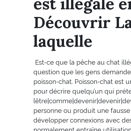
est illégale 
Découvrir La
laquelle
Est-ce que la pêche au chat ill
question que les gens demanden
poisson-chat. Poisson-chat est un
pour décrire quelqu’un qui prét
{être|comme|devenir|devenir|deve
personne ou produit une fausse id
développer connexions avec des 
normalement entraîne utilisati