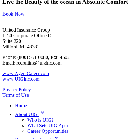
Live the Beauty
of the ocean in
Absolute Comfort
Book Now
United Insurance Group
1150 Corporate Office Dr.
Suite 220
Milford, MI 48381
Phone: (800) 551-0080, Ext. 4502
Email: recruiting@uiginc.com
www.AgentCareer.com
www.UIGInc.com
Privacy Policy
Terms of Use
Home
keyboard_arrow_down
About UIG
Who is UIG?
What Sets UIG Apart
Career Opportunities
keyboard_arrow_down