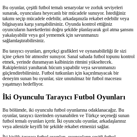
Bu oyunlar, çeşitli futbol temalı senaryolar ve zorluk seviyeleri
sunarak, oyunculara heyecanlı bir mücadele sunuyor. İstediğiniz
takımı seçip mücadele edebilir, arkadaşınızla rekabet edebilir veya
bilgisayara karşı yarışabilirsiniz. Oyunda kontrol ettiğiniz
oyuncuların hareketlerini doğru şekilde planlayarak gol atma şansını
yakalayabilir veya gol yememek için savunmanızı
sağlamlaştırabilirsiniz.
Bu tarayıcı oyunları, gerçekçi grafikleri ve oynanabilirliği ile sizi
içine çeken bir atmosfer sunuyor. Sanal sahada futbol topunu kontrol
etmek, yerinde duramayan kalbinizin ritmini yükseltecek.
Rakiplerinizi yanıltarak hücum yapabilir veya savunmanızı
güçlendirebilirsiniz. Futbol tutkunları için kaçırılmayacak bir
deneyim sunan bu oyunlar, size unutulmaz bir futbol macerası
yaşatmayı hedefliyor.
İki Oyunculu Tarayıcı Futbol Oyunları
Bu bölümde, iki oyunculu futbol oyunlarına odaklanacağız. Bu
oyunlar, tarayıcı üzerinden oynanabilen ve Türkçe seçeneği sunan
futbol temalı oyunları içerir. İki oyunculu oyunlar, arkadaşlarınız
veya ailenizle keyifli bir şekilde rekabet etmenizi sağlar.
İki kişilik tarayıcı futbol oyunları, oyuncuların çeşitli futbol