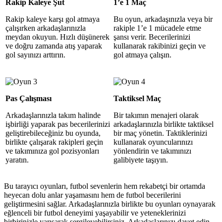
Rakip Kaleye Şut
1’e 1 Maç
Rakip kaleye karşı gol atmaya
Bu oyun, arkadaşınızla veya bir
çalışırken arkadaşlarınızla
rakiple 1’e 1 mücadele etme
meydan okuyun. Hızlı düşünerek
şansı verir. Becerilerinizi
ve doğru zamanda atış yaparak
kullanarak rakibinizi geçin ve
gol sayınızı arttırın.
gol atmaya çalışın.
Pas Çalışması
Taktiksel Maç
Arkadaşlarınızla takım halinde
Bir takımın menajeri olarak
işbirliği yaparak pas becerilerinizi
arkadaşlarınızla birlikte taktiksel
geliştirebileceğiniz bu oyunda,
bir maç yönetin. Taktiklerinizi
birlikte çalışarak rakipleri geçin
kullanarak oyuncularınızı
ve takımınıza gol pozisyonları
yönlendirin ve takımınızı
yaratın.
galibiyete taşıyın.
Bu tarayıcı oyunları, futbol sevenlerin hem rekabetçi bir ortamda
heyecan dolu anlar yaşamasını hem de futbol becerilerini
geliştirmesini sağlar. Arkadaşlarınızla birlikte bu oyunları oynayarak
eğlenceli bir futbol deneyimi yaşayabilir ve yeteneklerinizi
birbirinizle yarışarak sergileyebilirsiniz. Arkadaşlarınızı davet edin