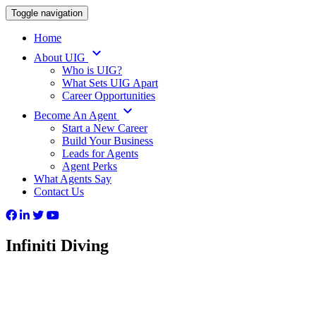
Toggle navigation
Home
keyboard_arrow_down
About UIG
Who is UIG?
What Sets UIG Apart
Career Opportunities
keyboard_arrow_down
Become An Agent
Start a New Career
Build Your Business
Leads for Agents
Agent Perks
What Agents Say
Contact Us
Infiniti Diving