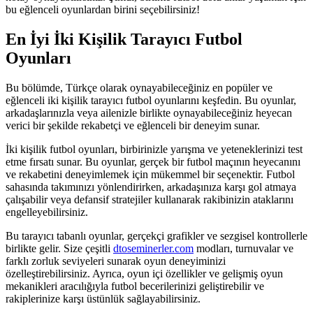
bu eğlenceli oyunlardan birini seçebilirsiniz!
En İyi İki Kişilik Tarayıcı Futbol
Oyunları
Bu bölümde, Türkçe olarak oynayabileceğiniz en popüler ve
eğlenceli iki kişilik tarayıcı futbol oyunlarını keşfedin. Bu oyunlar,
arkadaşlarınızla veya ailenizle birlikte oynayabileceğiniz heyecan
verici bir şekilde rekabetçi ve eğlenceli bir deneyim sunar.
İki kişilik futbol oyunları, birbirinizle yarışma ve yeteneklerinizi test
etme fırsatı sunar. Bu oyunlar, gerçek bir futbol maçının heyecanını
ve rekabetini deneyimlemek için mükemmel bir seçenektir. Futbol
sahasında takımınızı yönlendirirken, arkadaşınıza karşı gol atmaya
çalışabilir veya defansif stratejiler kullanarak rakibinizin ataklarını
engelleyebilirsiniz.
Bu tarayıcı tabanlı oyunlar, gerçekçi grafikler ve sezgisel kontrollerle
birlikte gelir. Size çeşitli
dtoseminerler.com
modları, turnuvalar ve
farklı zorluk seviyeleri sunarak oyun deneyiminizi
özelleştirebilirsiniz. Ayrıca, oyun içi özellikler ve gelişmiş oyun
mekanikleri aracılığıyla futbol becerilerinizi geliştirebilir ve
rakiplerinize karşı üstünlük sağlayabilirsiniz.