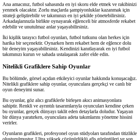
Ana amacınız, futbol sahasında en iyi skoru elde etmek ve rakibinizi
yenmek olacaktır. Zorlu maçlarda şampiyonluklar kazanmak için
strateji geliştirebilir ve takımınızı en iyi şekilde yönetebilirsiniz.
Arkadaşlarınızla birlikte oynayarak eğlenceli bir atmosferde rekabet
edebilir ve unutulmaz anlar yaşayabilirsiniz.
İki kişilik tarayıcı futbol oyunları, futbol tutkunu olan herkes için
harika bir seçenektir. Oynarken hem rekabet hem de eğlence dolu
bir deneyim yaşayabilirsiniz. Kendinizi kanıtlayarak en iyi futbol
takımınızı kurun ve sahada ustalaşarak zafer elde edin.
Nitelikli Grafiklere Sahip Oyunlar
Bu bölümde, görsel açıdan etkileyici oyunlar hakkında konuşacağız.
Nitelikli grafiklere sahip oyunlar, oyunculara gerçekçi ve canlı bir
oyun deneyimi sunar.
Bu oyunlar, göz alıcı grafiklerle birleşen akıcı animasyonlara
sahiptir. Renkli ve ayrıntılı tasarımlarıyla oyuncuları kendine çeken
bu oyunlar, gerçek dünyayı taklit eden detaylarla doludur. Yaşayan
bir dünya yaratırken, oyunculara adeta takımlarını yönetme hissini
verirler.
Oyunların grafikleri, profesyonel oyun stüdyoları tarafından titizlikle
oluşturulmuştur. Ultra yüksek çözünürlüklü afiş görüntüleri ve son