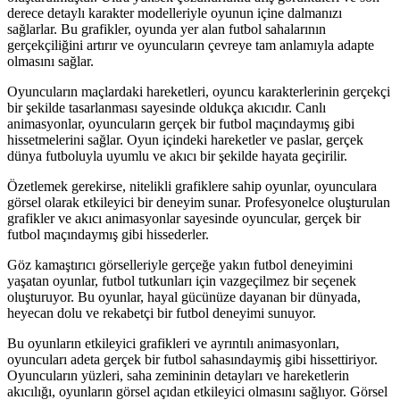
derece detaylı karakter modelleriyle oyunun içine dalmanızı
sağlarlar. Bu grafikler, oyunda yer alan futbol sahalarının
gerçekçiliğini artırır ve oyuncuların çevreye tam anlamıyla adapte
olmasını sağlar.
Oyuncuların maçlardaki hareketleri, oyuncu karakterlerinin gerçekçi
bir şekilde tasarlanması sayesinde oldukça akıcıdır. Canlı
animasyonlar, oyuncuların gerçek bir futbol maçındaymış gibi
hissetmelerini sağlar. Oyun içindeki hareketler ve paslar, gerçek
dünya futboluyla uyumlu ve akıcı bir şekilde hayata geçirilir.
Özetlemek gerekirse, nitelikli grafiklere sahip oyunlar, oyunculara
görsel olarak etkileyici bir deneyim sunar. Profesyonelce oluşturulan
grafikler ve akıcı animasyonlar sayesinde oyuncular, gerçek bir
futbol maçındaymış gibi hissederler.
Göz kamaştırıcı görselleriyle gerçeğe yakın futbol deneyimini
yaşatan oyunlar, futbol tutkunları için vazgeçilmez bir seçenek
oluşturuyor. Bu oyunlar, hayal gücünüze dayanan bir dünyada,
heyecan dolu ve rekabetçi bir futbol deneyimi sunuyor.
Bu oyunların etkileyici grafikleri ve ayrıntılı animasyonları,
oyuncuları adeta gerçek bir futbol sahasındaymiş gibi hissettiriyor.
Oyuncuların yüzleri, saha zemininin detayları ve hareketlerin
akıcılığı, oyunların görsel açıdan etkileyici olmasını sağlıyor. Görsel