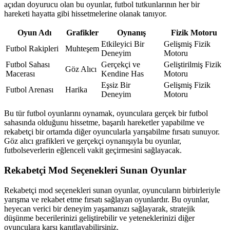
açıdan doyurucu olan bu oyunlar, futbol tutkunlarının her bir
hareketi hayatta gibi hissetmelerine olanak tanıyor.
Oyun Adı
Grafikler
Oynanış
Fizik Motoru
Etkileyici Bir
Gelişmiş Fizik
Futbol Rakipleri
Muhteşem
Deneyim
Motoru
Futbol Sahası
Gerçekçi ve
Geliştirilmiş Fizik
Göz Alıcı
Macerası
Kendine Has
Motoru
Eşsiz Bir
Gelişmiş Fizik
Futbol Arenası
Harika
Deneyim
Motoru
Bu tür futbol oyunlarını oynamak, oyunculara gerçek bir futbol
sahasında olduğunu hissetme, başarılı hareketler yapabilme ve
rekabetçi bir ortamda diğer oyuncularla yarışabilme fırsatı sunuyor.
Göz alıcı grafikleri ve gerçekçi oynanışıyla bu oyunlar,
futbolseverlerin eğlenceli vakit geçirmesini sağlayacak.
Rekabetçi Mod Seçenekleri Sunan Oyunlar
Rekabetçi mod seçenekleri sunan oyunlar, oyuncuların birbirleriyle
yarışma ve rekabet etme fırsatı sağlayan oyunlardır. Bu oyunlar,
heyecan verici bir deneyim yaşamanızı sağlayarak, stratejik
düşünme becerilerinizi geliştirebilir ve yeteneklerinizi diğer
oyunculara karşı kanıtlayabilirsiniz.