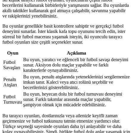
becerilerini kullanarak birbirleriyle yarışmasını sağlar. Bu oyunlarda
akıllı taktikler kullanarak gol atmaya çalışabilir, savunma yapabilir
ve rakiplerinizi yenebilirsiniz.
Bu oyunlar genellikle basit kontrollere sahiptir ve gerçekçi futbol
deneyimi sunarlar. İster klasik kafa topu oyununu tercih edin, ister
sürreal bir futbol macerası yaşamak isteyin, iki oyunculu tarayıcı
futbol oyunları size çeşitli seçenekler sunar.
Oyun
Açıklama
Bu oyun, yaratıcı ve eğlenceli bir futbol savaşı deneyimi
Futbol
sunar. Aksiyon dolu maçlar yapabilir ve farklı
Savaşları
karakterlerle oynayabilirsiniz.
Bu oyun, penaltı atışlarında yeteneklerinizi sergilemenize
Penaltı
imkan tanır. Kaleci veya atıcı rolünü seçebilir ve
Atışları
becerilerinizi gösterebilirsiniz.
Bu oyun, heyecan dolu bir futbol turnuvası deneyimi
Futbol
sunar. Farklı takımlar arasında maçlar yapabilir,
Turnuvası
şampiyon olmak için mücadele edebilirsiniz.
Bu tarayıcı oyunları, dostlarınızla veya ailenizle keyifli zaman
geçirmenize ve futbol tutkunuzu tatmin etmenize yardımcı olur.
Türkçe seçeneği sayesinde oyunları daha iyi anlayabilir ve daha
kolay oynayabilirsiniz. Şimdi, birlikte futbol dolu anlar yaşamak için