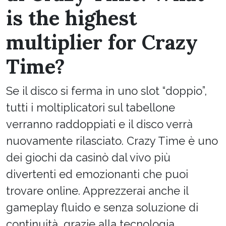
is the highest
multiplier for Crazy
Time?
Se il disco si ferma in uno slot “doppio”,
tutti i moltiplicatori sul tabellone
verranno raddoppiati e il disco verrà
nuovamente rilasciato. Crazy Time è uno
dei giochi da casinò dal vivo più
divertenti ed emozionanti che puoi
trovare online. Apprezzerai anche il
gameplay fluido e senza soluzione di
continuità, grazie alla tecnologia