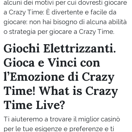
alcuni dei motivi per cui dovresti giocare
a Crazy Time: È divertente e facile da
giocare: non hai bisogno di alcuna abilità
o strategia per giocare a Crazy Time.
Giochi Elettrizzanti.
Gioca e Vinci con
l’Emozione di Crazy
Time! What is Crazy
Time Live?
Ti aiuteremo a trovare il miglior casinò
per le tue esigenze e preferenze e ti