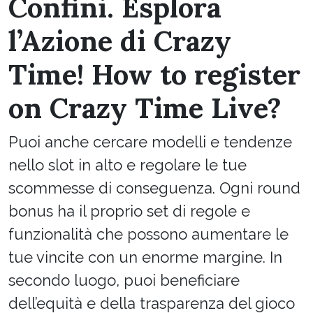
Confini. Esplora
l’Azione di Crazy
Time! How to register
on Crazy Time Live?
Puoi anche cercare modelli e tendenze
nello slot in alto e regolare le tue
scommesse di conseguenza. Ogni round
bonus ha il proprio set di regole e
funzionalità che possono aumentare le
tue vincite con un enorme margine. In
secondo luogo, puoi beneficiare
dell’equità e della trasparenza del gioco