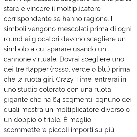
stare e vincere il moltiplicatore
corrispondente se hanno ragione. I
simboli vengono mescolati prima di ogni
round ei giocatori devono scegliere un
simbolo a cui sparare usando un
cannone virtuale. Dovrai scegliere uno
dei tre flapper (rosso, verde o blu) prima
che la ruota giri. Crazy Time: entrerai in
uno studio colorato con una ruota
gigante che ha 64 segmenti, ognuno dei
quali mostra un moltiplicatore diverso o
un doppio o triplo. È meglio
scommettere piccoli importi su più