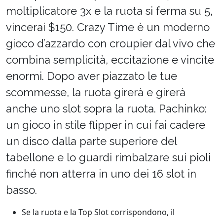
moltiplicatore 3x e la ruota si ferma su 5,
vincerai $150. Crazy Time è un moderno
gioco d’azzardo con croupier dal vivo che
combina semplicità, eccitazione e vincite
enormi. Dopo aver piazzato le tue
scommesse, la ruota girerà e girerà
anche uno slot sopra la ruota. Pachinko:
un gioco in stile flipper in cui fai cadere
un disco dalla parte superiore del
tabellone e lo guardi rimbalzare sui pioli
finché non atterra in uno dei 16 slot in
basso.
Se la ruota e la Top Slot corrispondono, il