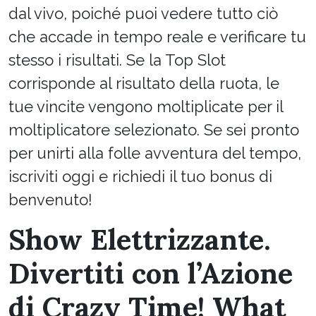
dal vivo, poiché puoi vedere tutto ciò
che accade in tempo reale e verificare tu
stesso i risultati. Se la Top Slot
corrisponde al risultato della ruota, le
tue vincite vengono moltiplicate per il
moltiplicatore selezionato. Se sei pronto
per unirti alla folle avventura del tempo,
iscriviti oggi e richiedi il tuo bonus di
benvenuto!
Show Elettrizzante.
Divertiti con l’Azione
di Crazy Time! What