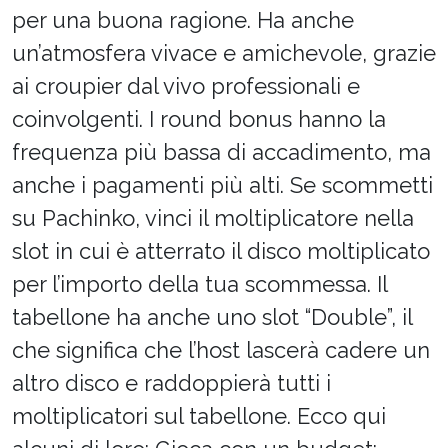
per una buona ragione. Ha anche
un’atmosfera vivace e amichevole, grazie
ai croupier dal vivo professionali e
coinvolgenti. I round bonus hanno la
frequenza più bassa di accadimento, ma
anche i pagamenti più alti. Se scommetti
su Pachinko, vinci il moltiplicatore nella
slot in cui è atterrato il disco moltiplicato
per l’importo della tua scommessa. Il
tabellone ha anche uno slot “Double”, il
che significa che l’host lascerà cadere un
altro disco e raddoppierà tutti i
moltiplicatori sul tabellone. Ecco qui