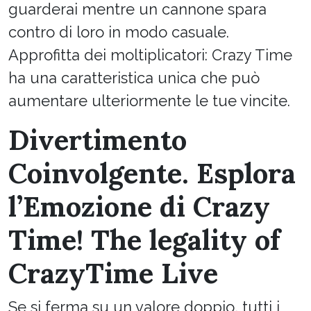
guarderai mentre un cannone spara
contro di loro in modo casuale.
Approfitta dei moltiplicatori: Crazy Time
ha una caratteristica unica che può
aumentare ulteriormente le tue vincite.
Divertimento
Coinvolgente. Esplora
l’Emozione di Crazy
Time! The legality of
CrazyTime Live
Se si ferma su un valore doppio, tutti i