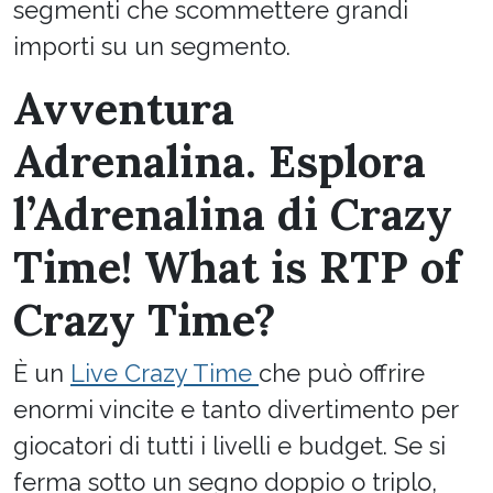
segmenti che scommettere grandi
importi su un segmento.
Avventura
Adrenalina. Esplora
l’Adrenalina di Crazy
Time! What is RTP of
Crazy Time?
È un
Live Crazy Time
che può offrire
enormi vincite e tanto divertimento per
giocatori di tutti i livelli e budget. Se si
ferma sotto un segno doppio o triplo,