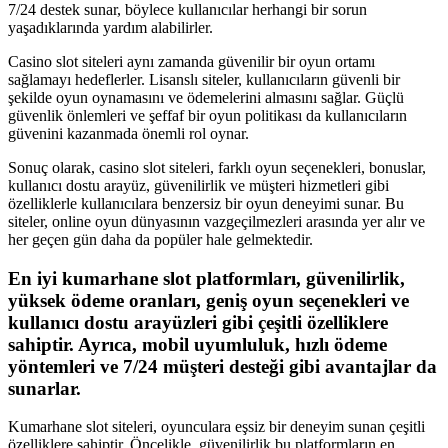
7/24 destek sunar, böylece kullanıcılar herhangi bir sorun
yaşadıklarında yardım alabilirler.
Casino slot siteleri aynı zamanda güvenilir bir oyun ortamı
sağlamayı hedeflerler. Lisanslı siteler, kullanıcıların güvenli bir
şekilde oyun oynamasını ve ödemelerini almasını sağlar. Güçlü
güvenlik önlemleri ve şeffaf bir oyun politikası da kullanıcıların
güvenini kazanmada önemli rol oynar.
Sonuç olarak, casino slot siteleri, farklı oyun seçenekleri, bonuslar,
kullanıcı dostu arayüz, güvenilirlik ve müşteri hizmetleri gibi
özelliklerle kullanıcılara benzersiz bir oyun deneyimi sunar. Bu
siteler, online oyun dünyasının vazgeçilmezleri arasında yer alır ve
her geçen gün daha da popüler hale gelmektedir.
En iyi kumarhane slot platformları, güvenilirlik,
yüksek ödeme oranları, geniş oyun seçenekleri ve
kullanıcı dostu arayüzleri gibi çeşitli özelliklere
sahiptir. Ayrıca, mobil uyumluluk, hızlı ödeme
yöntemleri ve 7/24 müşteri desteği gibi avantajlar da
sunarlar.
Kumarhane slot siteleri, oyunculara eşsiz bir deneyim sunan çeşitli
özelliklere sahiptir. Öncelikle, güvenilirlik bu platformların en