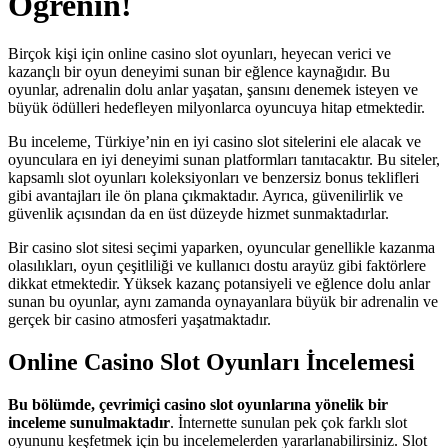
Öğrenin!
Birçok kişi için online casino slot oyunları, heyecan verici ve
kazançlı bir oyun deneyimi sunan bir eğlence kaynağıdır. Bu
oyunlar, adrenalin dolu anlar yaşatan, şansını denemek isteyen ve
büyük ödülleri hedefleyen milyonlarca oyuncuya hitap etmektedir.
Bu inceleme, Türkiye’nin en iyi casino slot sitelerini ele alacak ve
oyunculara en iyi deneyimi sunan platformları tanıtacaktır. Bu siteler,
kapsamlı slot oyunları koleksiyonları ve benzersiz bonus teklifleri
gibi avantajları ile ön plana çıkmaktadır. Ayrıca, güvenilirlik ve
güvenlik açısından da en üst düzeyde hizmet sunmaktadırlar.
Bir casino slot sitesi seçimi yaparken, oyuncular genellikle kazanma
olasılıkları, oyun çeşitliliği ve kullanıcı dostu arayüz gibi faktörlere
dikkat etmektedir. Yüksek kazanç potansiyeli ve eğlence dolu anlar
sunan bu oyunlar, aynı zamanda oynayanlara büyük bir adrenalin ve
gerçek bir casino atmosferi yaşatmaktadır.
Online Casino Slot Oyunları İncelemesi
Bu bölümde, çevrimiçi casino slot oyunlarına yönelik bir
inceleme sunulmaktadır
. İnternette sunulan pek çok farklı slot
oyununu keşfetmek için bu incelemelerden yararlanabilirsiniz. Slot