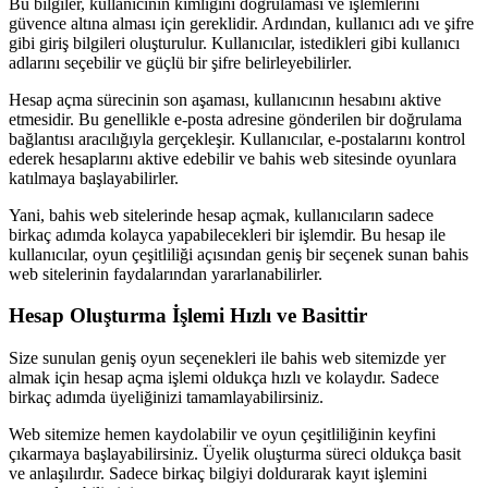
Bu bilgiler, kullanıcının kimliğini doğrulaması ve işlemlerini
güvence altına alması için gereklidir. Ardından, kullanıcı adı ve şifre
gibi giriş bilgileri oluşturulur. Kullanıcılar, istedikleri gibi kullanıcı
adlarını seçebilir ve güçlü bir şifre belirleyebilirler.
Hesap açma sürecinin son aşaması, kullanıcının hesabını aktive
etmesidir. Bu genellikle e-posta adresine gönderilen bir doğrulama
bağlantısı aracılığıyla gerçekleşir. Kullanıcılar, e-postalarını kontrol
ederek hesaplarını aktive edebilir ve bahis web sitesinde oyunlara
katılmaya başlayabilirler.
Yani, bahis web sitelerinde hesap açmak, kullanıcıların sadece
birkaç adımda kolayca yapabilecekleri bir işlemdir. Bu hesap ile
kullanıcılar, oyun çeşitliliği açısından geniş bir seçenek sunan bahis
web sitelerinin faydalarından yararlanabilirler.
Hesap Oluşturma İşlemi Hızlı ve Basittir
Size sunulan geniş oyun seçenekleri ile bahis web sitemizde yer
almak için hesap açma işlemi oldukça hızlı ve kolaydır. Sadece
birkaç adımda üyeliğinizi tamamlayabilirsiniz.
Web sitemize hemen kaydolabilir ve oyun çeşitliliğinin keyfini
çıkarmaya başlayabilirsiniz. Üyelik oluşturma süreci oldukça basit
ve anlaşılırdır. Sadece birkaç bilgiyi doldurarak kayıt işlemini