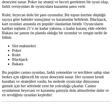
deneyimi sunar. Poker ise strateji ve beceri gerektiren bir oyun olup,
farklı versiyonları ile oyunculara kazanma şansı verir.
Rulet, heyecan dolu bir şans oyunudur. Bir topun üzerine düştüğü
sayıya göre bahisler sonuçlanır ve kazananlar belirlenir. Blackjack,
kart oyunları arasında en popüler olanlardan biridir. Oyuncuların
kartları toplamı 21’e ne kadar yakınsa, o kadar kazanç elde ederler.
Bakara ise şansın ön planda olduğu bir oyundur ve zengin tarihi ile
bilinir.
Slot makineleri
Poker
Rulet
Blackjack
Bakara
Bu popüler casino oyunları, farklı yetenekler ve tercihlere sahip olan
herkes için eğlenceli bir oyun deneyimi sunar. Her oyunun kendi
kuralları ve stratejileri vardır, bu nedenle oyuncular dünyasına
girmek için her seferinde yeni bir yolculuğa çıkarlar. Casino
oyunlarının heyecanı ve kazanma şansıyla dolu atmosferine dalın ve
en sevdiğiniz oyunları keşfedin!