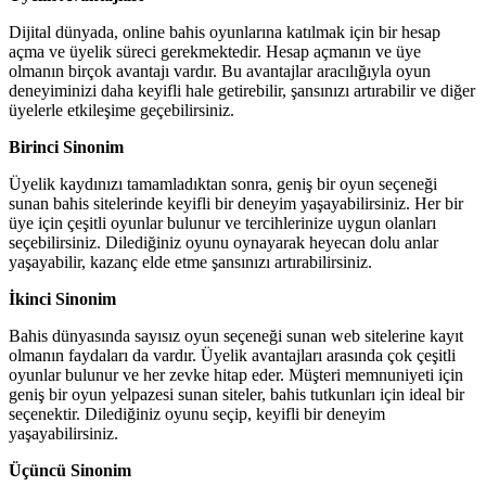
Dijital dünyada, online bahis oyunlarına katılmak için bir hesap
açma ve üyelik süreci gerekmektedir. Hesap açmanın ve üye
olmanın birçok avantajı vardır. Bu avantajlar aracılığıyla oyun
deneyiminizi daha keyifli hale getirebilir, şansınızı artırabilir ve diğer
üyelerle etkileşime geçebilirsiniz.
Birinci Sinonim
Üyelik kaydınızı tamamladıktan sonra, geniş bir oyun seçeneği
sunan bahis sitelerinde keyifli bir deneyim yaşayabilirsiniz. Her bir
üye için çeşitli oyunlar bulunur ve tercihlerinize uygun olanları
seçebilirsiniz. Dilediğiniz oyunu oynayarak heyecan dolu anlar
yaşayabilir, kazanç elde etme şansınızı artırabilirsiniz.
İkinci Sinonim
Bahis dünyasında sayısız oyun seçeneği sunan web sitelerine kayıt
olmanın faydaları da vardır. Üyelik avantajları arasında çok çeşitli
oyunlar bulunur ve her zevke hitap eder. Müşteri memnuniyeti için
geniş bir oyun yelpazesi sunan siteler, bahis tutkunları için ideal bir
seçenektir. Dilediğiniz oyunu seçip, keyifli bir deneyim
yaşayabilirsiniz.
Üçüncü Sinonim