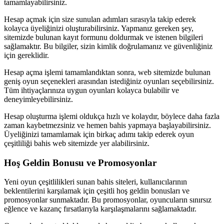
tamamlayabilirsiniz.
Hesap açmak için size sunulan adımları sırasıyla takip ederek
kolayca üyeliğinizi oluşturabilirsiniz. Yapmanız gereken şey,
sitemizde bulunan kayıt formunu doldurmak ve istenen bilgileri
sağlamaktır. Bu bilgiler, sizin kimlik doğrulamanız ve güvenliğiniz
için gereklidir.
Hesap açma işlemi tamamlandıktan sonra, web sitemizde bulunan
geniş oyun seçenekleri arasından istediğiniz oyunları seçebilirsiniz.
Tüm ihtiyaçlarınıza uygun oyunları kolayca bulabilir ve
deneyimleyebilirsiniz.
Hesap oluşturma işlemi oldukça hızlı ve kolaydır, böylece daha fazla
zaman kaybetmezsiniz ve hemen bahis yapmaya başlayabilirsiniz.
Üyeliğinizi tamamlamak için birkaç adımı takip ederek oyun
çeşitliliği bahis web sitemizde yer alabilirsiniz.
Hoş Geldin Bonusu ve Promosyonlar
Yeni oyun çeşitlilikleri sunan bahis siteleri, kullanıcılarının
beklentilerini karşılamak için çeşitli hoş geldin bonusları ve
promosyonlar sunmaktadır. Bu promosyonlar, oyuncuların sınırsız
eğlence ve kazanç fırsatlarıyla karşılaşmalarını sağlamaktadır.