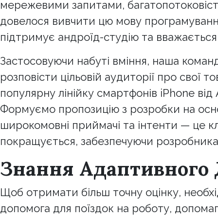
мережевими запитами, багатопотоковістю
довелося вивчити цю мову програмування,
підтримує андроїд-студію та вважається
Застосовуючи набуті вміння, наша коман
розповісти цільовій аудиторії про свої т
популярну лінійку смартфонів iPhone від 
Формуємо пропозицію з розробки на основ
широкомовні приймачі та інтенти — це к
покращується, забезпечуючи розробникам
Знання Адаптивного 
Щоб отримати більш точну оцінку, необхі
допомога для поїздок на роботу, допом