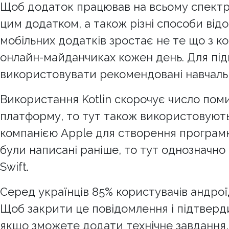
Щоб додаток працював на всьому спектрі 
цим додатком, а також різні способи від
мобільних додатків зростає не те що з к
онлайн-майданчиках кожен день. Для підг
використовувати рекомендовані навчальн
Використання Kotlin скорочує число поми
платформу, то тут також використовуютьс
компанією Apple для створення програмно
були написані раніше, то тут однозначно 
Swift.
Серед українців 85% користувачів андрої
Щоб закрити це повідомлення і підтвердит
якщо зможете додати технічне завдання,