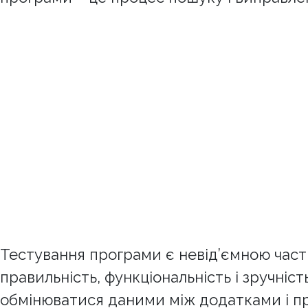
Тестування програми є невід’ємною час
правильність, функціональність і зручні
обмінюватися даними між додатками і пр