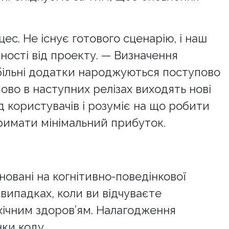
ес. Не існує готового сценарію, і наш
ності від проекту. — Визначення
обільні додатки народжуються поступово
ово в наступних релізах виходять нові
ід користувачів і розуміє на що робити
тримати мінімальний прибуток.
овані на когнітивно-поведінкової
 випадках, коли ви відчуваєте
хічним здоров’ям. Налагодження
ки коду.