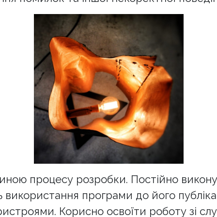
тиною процесу розробки. Постійно викон
сть використання програми до його публік
истроями. Корисно освоїти роботу зі сл