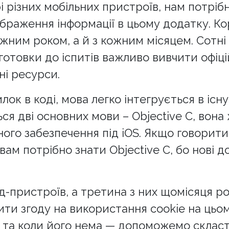
різних мобільних пристроїв, нам потрібн
ображення інформації в цьому додатку. К
ожним роком, а й з кожним місяцем. Сотні
отовки до іспитів важливо вивчити офіцій
і ресурси.
лок в коді, мова легко інтегрується в іс
я дві основних мови – Objective C, вона
го забезпечення під iOS. Якщо говорити 
вам потрібно знати Objective C, бо нові 
д-пристроїв, а третина з них щомісяця ро
и згоду на використання cookie на цьому 
 та коли його нема — допоможемо скласт