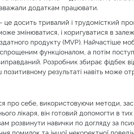
 заважали додаткам працювати.
– це досить тривалий і трудомісткий проц
оже змінюватися, і коригуватися в залеж
єздатного продукту (MVP). Найчастіше м
з спрощеним функціоналом, а потім поступ
о виправданий. Розробник збирає фідбек в
ьш позитивному результаті навіть може о
я про себе, використовуючи методи, засн
ього лікаря, він готовий допомогти в тих
вам розвинути навички по догляду за пси
ня помилок та іншої некоректної поведін