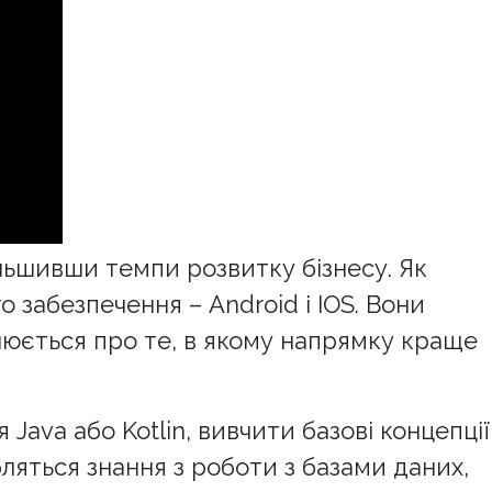
льшивши темпи розвитку бізнесу. Як
 забезпечення – Android і IOS. Вони
люється про те, в якому напрямку краще
ava або Kotlin, вивчити базові концепції
ляться знання з роботи з базами даних,