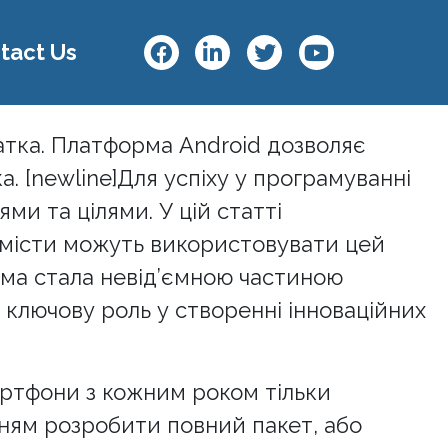
tact Us
атка. Платформа Android дозволяє
. [newline]Для успіху у програмуванні
ми та цілями. У цій статті
амісти можуть використовувати цей
рма стала невід’ємною частиною
ь ключову роль у створенні інноваційних
артфони з кожним роком тільки
анням розробити повний пакет, або