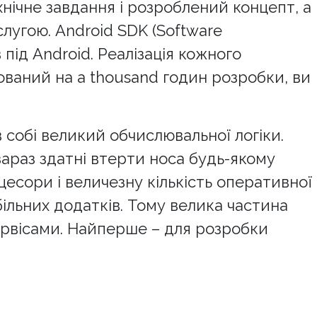
нічне завдання і розроблений концепт, а
лугою. Android SDK (Software
 під Android. Реалізація кожного
ваний на a thousand годин розробки, ви
в собі великий обчислювальної логіки.
араз здатні втерти носа будь-якому
цесори і величезну кількість оперативної
ільних додатків. Тому велика частина
сервісами. Найперше – для розробки