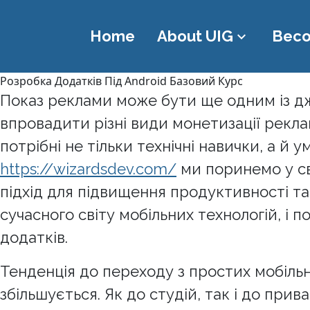
Home
About UIG
Beco
keyboard_arrow_down
Розробка Додатків Під Android Базовий Курс
Показ реклами може бути ще одним із д
впровадити різні види монетизації реклам
потрібні не тільки технічні навички, а й 
https://wizardsdev.com/
ми поринемо у св
підхід для підвищення продуктивності т
сучасного світу мобільних технологій, і
додатків.
Тенденція до переходу з простих мобіль
збільшується. Як до студій, так і до пр