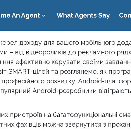
me An Agent
What Agents Say
Con
keyboard_arrow_down
жерел доходу для вашого мобільного дод
и – від відеороликів до рекламного рядка
уміння ефективно керувати своїми завдання
іт SMART-цілей та розглянемо, як прогр
а професійного розвитку. Android-платфо
 популярний Android-розробники відіграют
них пристроїв на багатофункціональні см
иватних фахівців можна звернутися з прох