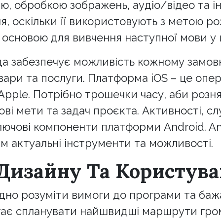
, обробкою зображень, аудіо/відео та ін
 оскільки її використовують з метою роз
 основою для вивчення наступної мови у 
да забезпечує можливість кожному замовн
овари та послуги. Платформа iOS – це опе
Apple. Потрібно трошечки часу, аби рознят
і мети та задач проєкта. Активності, сл
лючові компоненти платформи Android. An
 актуальні інструменти та можливості.
Дизайну Та Користува
дно розуміти вимоги до програми та бажа
агає спланувати найшвидші маршрути гро