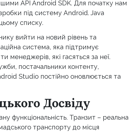
шими API Android SDK. Для початку нам
робки під систему Android. Java
цьому списку.
ику вийти на новий рівень та
раційна система, яка підтримує
и менеджерiв, які гасяться за неї.
ужби, постачальники контенту,
droid Studio постійно оновлюється та
цького Досвіду
ну функціональність. Транзит – реальна
мадського транспорту до місця