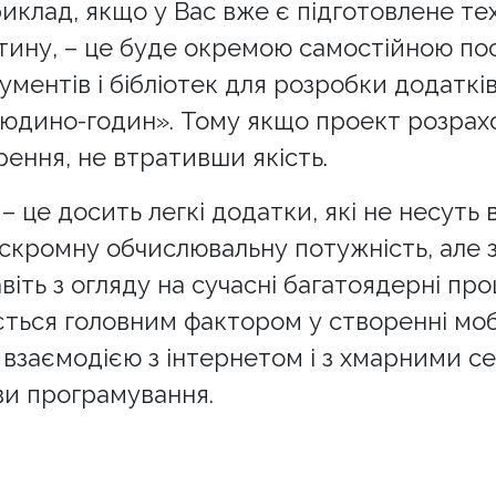
клад, якщо у Вас вже є підготовлене тех
тину, – це буде окремою самостійною пос
ументів і бібліотек для розробки додатків
людино-годин». Тому якщо проект розрахо
ення, не втративши якість.
– це досить легкі додатки, які не несуть 
скромну обчислювальну потужність, але з
віть з огляду на сучасні багатоядерні про
ється головним фактором у створенні моб
 є взаємодією з інтернетом і з хмарними 
ви програмування.