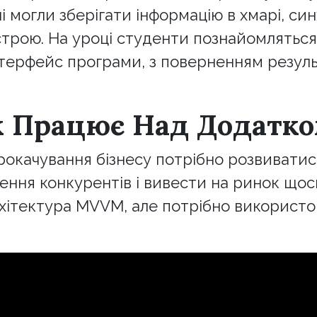
 могли зберігати інформацію в хмарі, син
трою. На уроці студенти познайомляться
терфейс програми, з поверненням результ
к Працює Над Додатк
прокачування бізнесу потрібно розвивати
ення конкурентів і вивести на ринок щос
ітектура MVVM, але потрібно використов