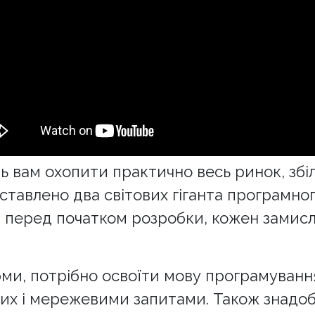
ь вам охопити практично весь ринок, збі
тавлено два світових гіганта програмного
ь, перед початком розробки, кожен замис
и, потрібно освоїти мову програмування J
них і мережевими запитами. Також знадоб