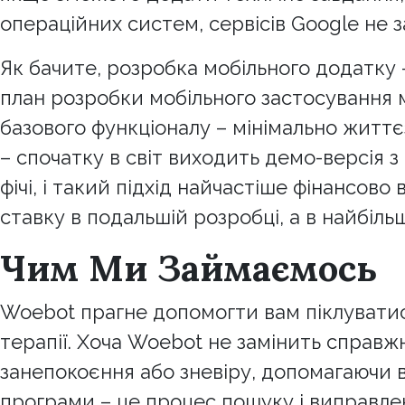
операційних систем, сервісів Google не
Як бачите, розробка мобільного додатку 
план розробки мобільного застосування м
базового функціоналу – мінімально житт
– спочатку в світ виходить демо-версія 
фічі, і такий підхід найчастіше фінансов
ставку в подальшій розробці, а в найбіл
Чим Ми Займаємось
Woebot прагне допомогти вам піклуватис
терапії. Хоча Woebot не замінить справжн
занепокоєння або зневіру, допомагаючи 
програми – це процес пошуку і виправлен