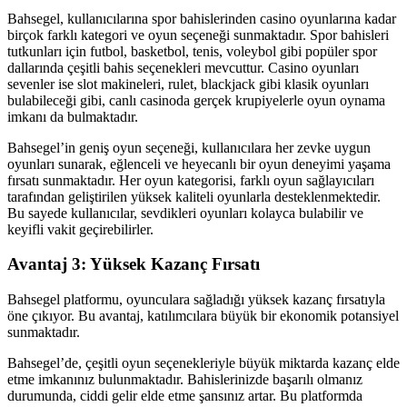
Bahsegel, kullanıcılarına spor bahislerinden casino oyunlarına kadar
birçok farklı kategori ve oyun seçeneği sunmaktadır. Spor bahisleri
tutkunları için futbol, basketbol, tenis, ​​voleybol gibi popüler spor
dallarında çeşitli bahis seçenekleri mevcuttur. Casino oyunları
sevenler ise slot makineleri, rulet, blackjack gibi klasik oyunları
bulabileceği gibi, canlı casinoda gerçek krupiyelerle oyun oynama
imkanı da bulmaktadır.
Bahsegel’in geniş oyun seçeneği, kullanıcılara her zevke uygun
oyunları sunarak, eğlenceli ve heyecanlı bir oyun deneyimi yaşama
fırsatı sunmaktadır. Her oyun kategorisi, farklı oyun sağlayıcıları
tarafından geliştirilen yüksek kaliteli oyunlarla desteklenmektedir.
Bu sayede kullanıcılar, sevdikleri oyunları kolayca bulabilir ve
keyifli vakit geçirebilirler.
Avantaj 3: Yüksek Kazanç Fırsatı
Bahsegel platformu, oyunculara sağladığı yüksek kazanç fırsatıyla
öne çıkıyor. Bu avantaj, katılımcılara büyük bir ekonomik potansiyel
sunmaktadır.
Bahsegel’de, çeşitli oyun seçenekleriyle büyük miktarda kazanç elde
etme imkanınız bulunmaktadır. Bahislerinizde başarılı olmanız
durumunda, ciddi gelir elde etme şansınız artar. Bu platformda