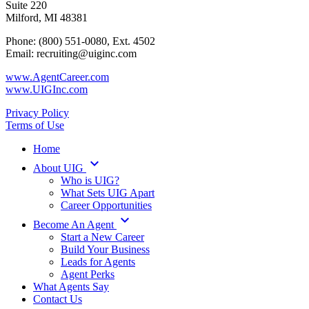
Suite 220
Milford, MI 48381
Phone: (800) 551-0080, Ext. 4502
Email: recruiting@uiginc.com
www.AgentCareer.com
www.UIGInc.com
Privacy Policy
Terms of Use
Home
keyboard_arrow_down
About UIG
Who is UIG?
What Sets UIG Apart
Career Opportunities
keyboard_arrow_down
Become An Agent
Start a New Career
Build Your Business
Leads for Agents
Agent Perks
What Agents Say
Contact Us