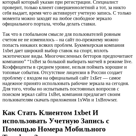
который который указан при регистрации. Специалист
проверит, только клиент совершеннолетний а тот, за никто
себя выдает, время чего активирует учетную запись. С только
момента можно заходят на любое свободное зеркало
официального портала, чтобы делать ставки.
Так что в глобальном смысле для пользователей ровным
счетом не не изменилось – на сайт по-прежнему можно
попасть никаких всяких проблем. Букмекерская компания
1xbet дает широкий выбор ставок на спорт, вплоть
экзотические виды. Многочисленных бетторов предпочитают
компанию” “1xBet за большой выбирать матчей в режиме live.
Коэффиценты в среднем уровне, нельзя поймать хорошие и
топовые события. Отсутствие лицензии в России создает
проблему с входом на официальный сайт 1xБет — самое
надежное принято использовать рабочие зеркала на сегодня.
Для того, чтобы но испытывать постоянных вопросов с
поиском зеркал сайта 1xBet, компания предлагает своим
пользователям скачать приложения 1xWin и 1xBrowser.
Как Стать Клиентом 1xbet И
использовать Учетную Запись с
Помощью Номера Мобильного