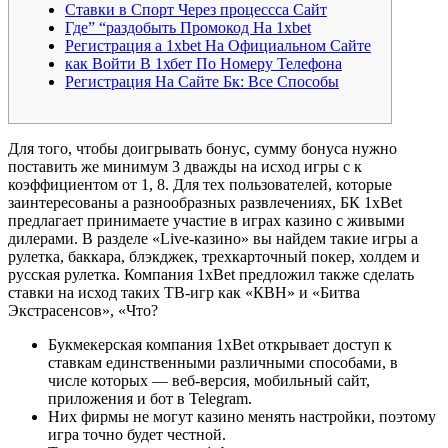
Ставки в Спорт Через процессса Сайт
Где” “раздобыть Промокод На 1xbet
Регистрация а 1xbet На Официальном Сайте
как Войти В 1хбет По Номеру Телефона
Регистрация На Сайте Бк: Все Способы
Для того, чтобы доигрывать бонус, сумму бонуса нужно
поставить же минимум 3 дважды на исход игры с к
коэффициентом от 1, 8. Для тех пользователей, которые
заинтересованы а разнообразных развлечениях, БК 1xBet
предлагает принимаете участие в играх казино с живыми
дилерами. В разделе «Live-казино» вы найдем такие игры а
рулетка, баккара, блэкджек, трехкарточный покер, холдем и
русская рулетка. Компания 1xBet предложил также сделать
ставки на исход таких ТВ-игр как «КВН» и «Битва
Экстрасенсов», «Что?
Букмекерская компания 1xBet открывает доступ к
ставкам единственными различными способами, в
числе которых — веб-версия, мобильный сайт,
приложения и бот в Telegram.
Них фирмы не могут казино менять настройки, поэтому
игра точно будет честной.