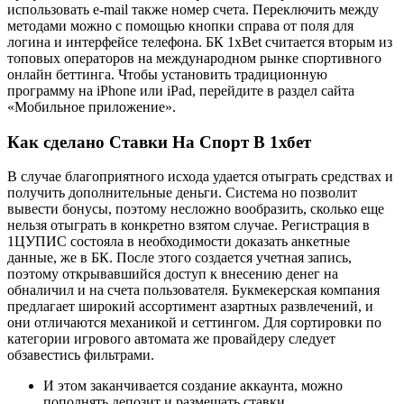
использовать e-mail также номер счета. Переключить между
методами можно с помощью кнопки справа от поля для
логина и интерфейсе телефона. БК 1xBet считается вторым из
топовых операторов на международном рынке спортивного
онлайн беттинга. Чтобы установить традиционную
программу на iPhone или iPad, перейдите в раздел сайта
«Мобильное приложение».
Как сделано Ставки На Спорт В 1хбет
В случае благоприятного исхода удается отыграть средствах и
получить дополнительные деньги. Система но позволит
вывести бонусы, поэтому несложно вообразить, сколько еще
нельзя отыграть в конкретно взятом случае. Регистрация в
1ЦУПИС состояла в необходимости доказать анкетные
данные, же в БК. После этого создается учетная запись,
поэтому открывавшийся доступ к внесению денег на
обналичил и на счета пользователя. Букмекерская компания
предлагает широкий ассортимент азартных развлечений, и
они отличаются механикой и сеттингом. Для сортировки по
категории игрового автомата же провайдеру следует
обзавестись фильтрами.
И этом заканчивается создание аккаунта, можно
пополнять депозит и размещать ставки.