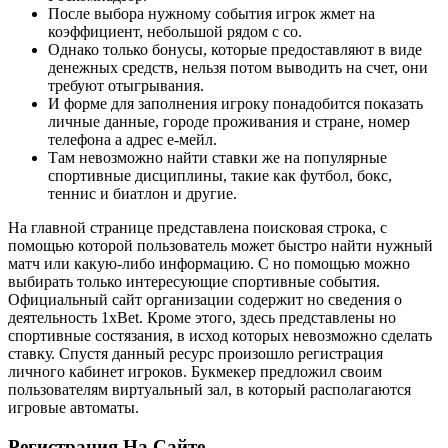
После выбора нужному события игрок жмет на
коэффициент, небольшой рядом с со.
Однако только бонусы, которые предоставляют в виде
денежных средств, нельзя потом выводить на счет, они
требуют отыгрывания.
И форме для заполнения игроку понадобится показать
личные данные, городе проживания и стране, номер
телефона а адрес е-мейл.
Там невозможно найти ставки же на популярные
спортивные дисциплины, такие как футбол, бокс,
теннис и биатлон и другие.
На главной странице представлена поисковая строка, с
помощью которой пользователь может быстро найти нужный
матч или какую-либо информацию. С но помощью можно
выбирать только интересующие спортивные события.
Официальный сайт организации содержит но сведения о
деятельность 1xBet. Кроме этого, здесь представлены но
спортивные состязания, в исход которых невозможно сделать
ставку. Спустя данный ресурс произошло регистрация
личного кабинет игроков. Букмекер предложил своим
пользователям виртуальный зал, в который располагаются
игровые автоматы.
Регистрация На Сайте