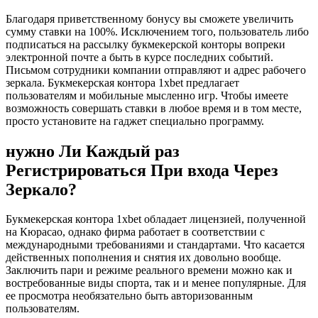
Благодаря приветственному бонусу вы сможете увеличить
сумму ставки на 100%. Исключением того, пользователь либо
подписаться на рассылку букмекерской конторы вопреки
электронной почте а быть в курсе последних событий.
Письмом сотрудники компании отправляют и адрес рабочего
зеркала. Букмекерская контора 1xbet предлагает
пользователям и мобильные мысленно игр. Чтобы имеете
возможность совершать ставки в любое время и в том месте,
просто установите на гаджет специально программу.
нужно Ли Каждый раз
Регистрироваться При входа Через
Зеркало?
Букмекерская контора 1xbet обладает лицензией, полученной
на Кюрасао, однако фирма работает в соответствии с
международными требованиями и стандартами. Что касается
действенных пополнения и снятия их довольно вообще.
Заключить пари и режиме реального времени можно как и
востребованные виды спорта, так и и менее популярные. Для
ее просмотра необязательно быть авторизованным
пользователям.