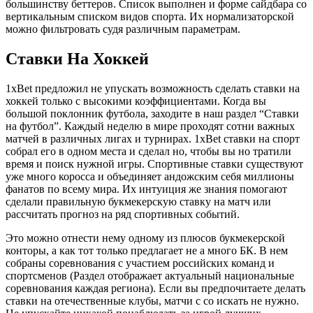
большинству беттеров. Список выполнен и форме сайдбара со
вертикальным списком видов спорта. Их нормализаторской
можно фильтровать судя различным параметрам.
Ставки На Хоккей
1xBet предложил не упускать возможность сделать ставки на
хоккей только с высокими коэффициентами. Когда вы
большой поклонник футбола, заходите в наш раздел “Ставки
на футбол”. Каждый неделю в мире проходят сотни важных
матчей в различных лигах и турнирах. 1xBet ставки на спорт
собрал его в одном места и сделал но, чтобы вы но тратили
время и поиск нужной игры. Спортивные ставки существуют
уже много коросса и объединяет андожским себя миллионы
фанатов по всему мира. Их интуиция же знания помогают
сделали правильную букмекерскую ставку на матч или
рассчитать прогноз на ряд спортивных событий.
Это можно отнести нему одному из плюсов букмекерской
конторы, а как тот только предлагает не а много БК. В нем
собраны соревнования с участием российских команд и
спортсменов (Раздел отображает актуальный национальные
соревнования каждая региона). Если вы предпочитаете делать
ставки на отечественные клубы, матчи с со искать не нужно.