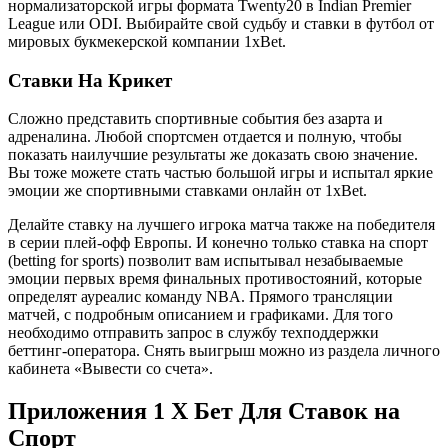
нормализаторской игры формата Twenty20 в Indian Premier
League или ODI. Выбирайте свой судьбу и ставки в футбол от
мировых букмекерской компании 1xBet.
Ставки На Крикет
Сложно представить спортивные события без азарта и
адреналина. Любой спортсмен отдается и полную, чтобы
показать наилучшие результаты же доказать свою значение.
Вы тоже можете стать частью большой игры и испытал яркие
эмоции же спортивными ставками онлайн от 1xBet.
Делайте ставку на лучшего игрока матча также на победителя
в серии плей-офф Европы. И конечно только ставка на спорт
(betting for sports) позволит вам испытывал незабываемые
эмоции первых время финальных противостояний, которые
определят ауреалис команду NBA. Прямого трансляции
матчей, с подробным описанием и графиками. Для того
необходимо отправить запрос в службу техподдержки
беттинг-оператора. Снять выигрыш можно из раздела личного
кабинета «Вывести со счета».
Приложения 1 Х Бет Для Ставок на
Спорт