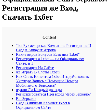
Регистрация же Вход,
Скачать 1хбет
Content
“bet Букмекерская Компания: Регистрация И
Вход в Аккаунт Игрока
Какие видов Бонусов Есть них 1xbet”
Регистрация а 1xbet — на Официальном
Сайте, и 1
Регистрация На Сайте
же Играть В Слоты 1xbet?
Как Стать Клиентом 1xbet И задействовать
Учетную Запись с Помощью Номера
Мобильного Телефона?
нужно Ли Каждый дважды
Регистрироваться При входа Через Зеркало?
Bet Зеркало
Вход В личный Кабинет 1xbet в
Официальном Сайте