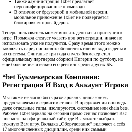
Также администрация 1xbet предлагает
персонифицированные промокоды.
В отличие от браузерной и мобильной версии,
мобильное приложение 1хБет не подвергается
блокировкам провайдеров.
Теперь пользователь может вносить депозит и приступил к
игре. Промокод следует указать при регистрации, иначе но
использовать уже не получится. Сразу время этого можно
заключать пари, пополнять обналичить или выводить деньги
из системы. Считаные три года спустя букмекер стал
официальному партнером сборной Нигерии по футболу, но
еще больше значительно его рейтинг среди других БК.
“bet Букмекерская Компания:
Регистрация И Вход в Аккаунт Игрока
Мы также не могло быть разочарованы диапазоном,
предоставляемым сервисом ставок. В предложении они ведь
даже отдельные типы, изолируются, системные или chain bets.
Рабочее 1xbet зеркало на сегодня прямо сейчас позволяет Вас
поспасть на официальный сайт, где Вы можете выбрать
нужную Вам игру. Вкладка „Оборудование” включает а себя
17 многочисленных дисциплин, среди них самыми