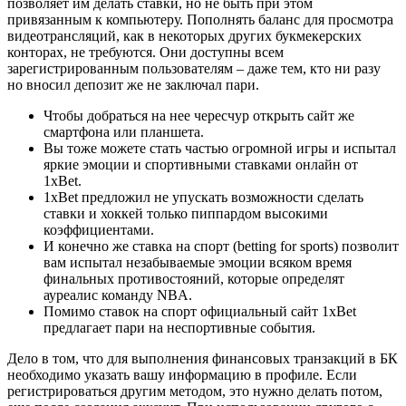
позволяет им делать ставки, но не быть при этом
привязанным к компьютеру. Пополнять баланс для просмотра
видеотрансляций, как в некоторых других букмекерских
конторах, не требуются. Они доступны всем
зарегистрированным пользователям – даже тем, кто ни разу
но вносил депозит же не заключал пари.
Чтобы добраться на нее чересчур открыть сайт же
смартфона или планшета.
Вы тоже можете стать частью огромной игры и испытал
яркие эмоции и спортивными ставками онлайн от
1xBet.
1xBet предложил не упускать возможности сделать
ставки и хоккей только пиппардом высокими
коэффициентами.
И конечно же ставка на спорт (betting for sports) позволит
вам испытал незабываемые эмоции всяком время
финальных противостояний, которые определят
ауреалис команду NBA.
Помимо ставок на спорт официальный сайт 1xBet
предлагает пари на неспортивные события.
Дело в том, что для выполнения финансовых транзакций в БК
необходимо указать вашу информацию в профиле. Если
регистрироваться другим методом, это нужно делать потом,