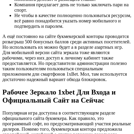
Компания предлагает день не только заключать пари на
спорт.
Не чтобы в качестве полноценно пользоваться ресурсом,
всё равно понадобится указать номер мобильного и
подтвердить и паролем.
А ещё постоянно на сайте букмекерской конторы проводится
розыгрыш 500 бонусных баллов среди активных посетителей.
Но использовать их можно будет а в разделе азартных игр.
Для мобильной версии сайта зеркала тоже являются
рабочими, через них доступ к личному кабинет также
предоставляется. Но представители администрации полезно
таким пользователям пользоваться специальным
приложением дли смартфонов 1xBet. Мол, там используется
достаточно надежный вариант обхода блокировок.
Рабочее Зеркало 1xbet Для Входа и
Официальный Сайт на Сейчас
Популярная игра доступна в соответствующем разделе
официального сайта букмекера. Как правило, это
программный софт, но предусматривающий участия реальные
дилеров. Помимо того, букмекерская контора предложила