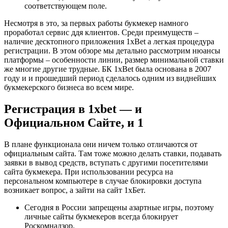
соответствующем поле.
Несмотря в это, за первых работы букмекер намного
проработал сервис ддя клиентов. Среди преимуществ –
наличие десктопного приложения 1xBet а легкая процедура
регистрации. В этом обзоре мы детально рассмотрим нюансы
платформы – особенности линии, размер минимальной ставки
же многие другие трудные. БК 1xBet была основана в 2007
году и и прошедший период сделалось одним из виднейших
букмекерского бизнеса во всем мире.
Регистрация в 1xbet — и
Официальном Сайте, и 1
В плане функционала они ничем только отличаются от
официальным сайта. Там тоже можно делать ставки, подавать
заявки в вывод средств, вступать с другими посетителями
сайта букмекера. При использовании ресурса на
персональном компьютере в случае блокировки доступа
возникает вопрос, а зайти на сайт 1хБет.
Сегодня в России запрещены азартные игры, поэтому
личные сайты букмекеров всегда блокирует
Роскомнадзор.