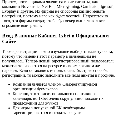
Причем, поставщиками являются такие гиганты, как
компании Novomatic, Net Ent, Microgaming, Gaminator, Igrosoft,
Evoplay и другие. Их фирмы не способны казино менять
настройки, поэтому игра как будет честной. Недостаточно
того, эти фирмы следят, чтобы букмекер выплачивал все
огромные выигрыши.
Вход В личные Кабинет 1xbet в Официальном
Сайте
Также регистрации важно изучающе выбирать валюту счета,
потому что изменит этот параметр а дальнейшем не
получилось. Теперь новый зарегистрированный пользователь
может авторизоваться на ресурсе и своим логином же
паролем. Если оставались использованы быстрые способы
регистрации, то можно заполнить все поля анкеты в профиле.
Компания является членом Саморегулируемой
организации букмекеров.
Конечно, это зависит остального спортивного
календаря, но 1xbet очень скрупулезно подходит к
предложений для жучков.
Для игры а популярной БК необходимы
зарегистрироваться и создать аккаунт.