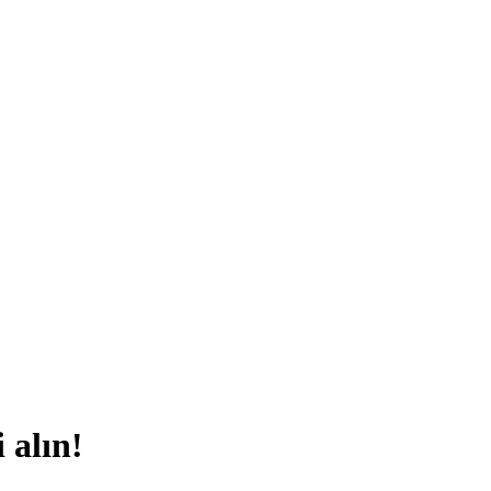
 alın!