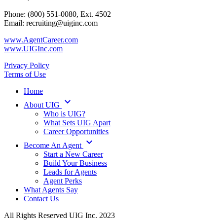
Phone: (800) 551-0080, Ext. 4502
Email: recruiting@uiginc.com
www.AgentCareer.com
www.UIGInc.com
Privacy Policy
Terms of Use
Home
keyboard_arrow_down
About UIG
Who is UIG?
What Sets UIG Apart
Career Opportunities
keyboard_arrow_down
Become An Agent
Start a New Career
Build Your Business
Leads for Agents
Agent Perks
What Agents Say
Contact Us
All Rights Reserved UIG Inc. 2023