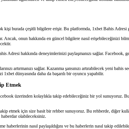
işi burada çeşitli bilgilere erişir. Bu platformda, 1xbet Bahis Adresi gü
dur. Ancak, onun hakkında en güncel bilgilere nasıl erişebileceğinizi bi
cektir.
Bahis Adresi hakkında deneyimlerinizi paylaşmanızı sağlar. Facebook, geni
rınızı artırmanızı sağlar. Kazanma şansınızı artırabilecek yeni bahis s
zi 1xbet dünyasında daha da başarılı bir oyuncu yapabilir.
kip Etmek
cebook üzerinden kolaylıkla takip edebileceğiniz bir yol sunuyoruz. Bu 
kip etmek için size basit bir rehber sunuyoruz. Bu rehberde, diğer kullan
 haberdar olabileceksiniz.
aberlerinin nasıl paylaşıldığını ve bu haberlerin nasıl takip edilebil