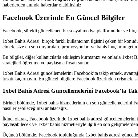
haberlerden anında haberdar olabilirsiniz.
Facebook Üzerinde En Güncel Bilgiler
Facebook, sürekli güncellenen bir sosyal medya platformudur ve birçok k
1xbet Bahis Adresi, birçok farklı kullanıcının ilgisini çeken bir konu
etmek, size en son duyuruları, promosyonları ve bahis ipuçlarını getire
Bu bilgiler, diğer kullanıcılarla etkileşim kurmanızı ve onlarla 1xbet 
stratejileri öğrenme ve paylaşma fırsatı sunar.
1xbet Bahis Adresi güncellemelerini Facebook’ta takip etmek, avantajla
fırsatı kaçırmayın. En güncel bilgilere Facebook üzerinden erişmek, si
1xbet Bahis Adresi Güncellemelerini Facebook’ta Ta
Birinci bölümde, 1xbet bahis hizmetlerinin en son güncellemelerini Fa
nasıl erişebileceğinizi anlatacağız.
İkinci olarak, Facebook üzerinde 1xbet bahis adresi güncellemelerini ta
paylaşabilecek ve 1xbet bahis hizmetleriyle ilgili en son gelişmelerden
Üçüncü bölümde, Facebook topluluğunda 1xbet bahis adresi güncelleme h