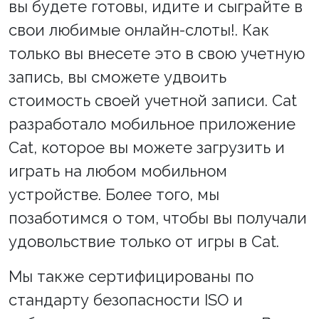
вы будете готовы, идите и сыграйте в
свои любимые онлайн-слоты!. Как
только вы внесете это в свою учетную
запись, вы сможете удвоить
стоимость своей учетной записи. Cat
разработало мобильное приложение
Cat, которое вы можете загрузить и
играть на любом мобильном
устройстве. Более того, мы
позаботимся о том, чтобы вы получали
удовольствие только от игры в Cat.
Мы также сертифицированы по
стандарту безопасности ISO и