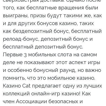
того, как бесплатные вращения были
выиграны, призы будут такими же, как
и для других бонусов казино, таких
как бездепозитный бонус, бесплатный
релоад-бонус, депозитный бонус и
бесплатный депозитный бонус.
Первые 3 мобильных слота на самом
деле не показывают этот аспект игры
и особенно бонусный раунд, но важно
помнить, что это мобильное казино.
Казино Cat предлагает одну из лучших
коллекций онлайн-игр казино! Как
член Ассоциации безопасных и