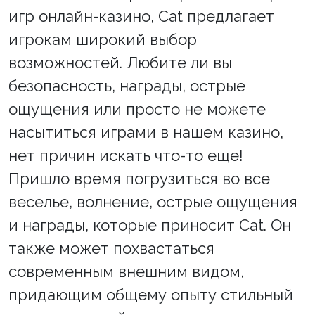
игр онлайн-казино, Cat предлагает
игрокам широкий выбор
возможностей. Любите ли вы
безопасность, награды, острые
ощущения или просто не можете
насытиться играми в нашем казино,
нет причин искать что-то еще!
Пришло время погрузиться во все
веселье, волнение, острые ощущения
и награды, которые приносит Cat. Он
также может похвастаться
современным внешним видом,
придающим общему опыту стильный