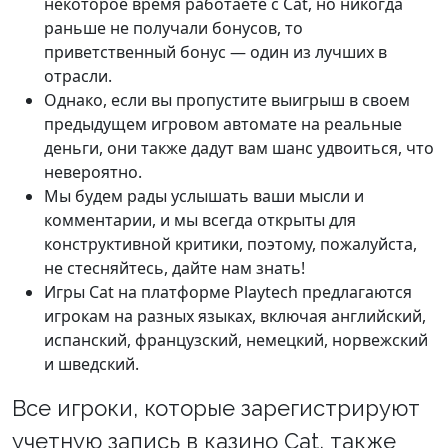
некоторое время работаете с Cat, но никогда
раньше не получали бонусов, то
приветственный бонус — один из лучших в
отрасли.
Однако, если вы пропустите выигрыш в своем
предыдущем игровом автомате на реальные
деньги, они также дадут вам шанс удвоиться, что
невероятно.
Мы будем рады услышать ваши мысли и
комментарии, и мы всегда открыты для
конструктивной критики, поэтому, пожалуйста,
не стесняйтесь, дайте нам знать!
Игры Cat на платформе Playtech предлагаются
игрокам на разных языках, включая английский,
испанский, французский, немецкий, норвежский
и шведский.
Все игроки, которые зарегистрируют
учетную запись в казино Cat, также