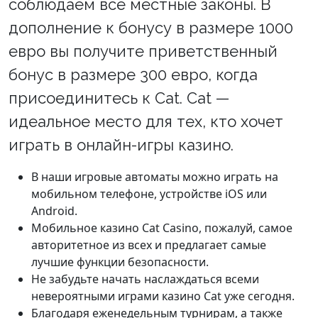
соблюдаем все местные законы. В
дополнение к бонусу в размере 1000
евро вы получите приветственный
бонус в размере 300 евро, когда
присоединитесь к Cat. Cat —
идеальное место для тех, кто хочет
играть в онлайн-игры казино.
В наши игровые автоматы можно играть на
мобильном телефоне, устройстве iOS или
Android.
Мобильное казино Cat Casino, пожалуй, самое
авторитетное из всех и предлагает самые
лучшие функции безопасности.
Не забудьте начать наслаждаться всеми
невероятными играми казино Cat уже сегодня.
Благодаря еженедельным турнирам, а также