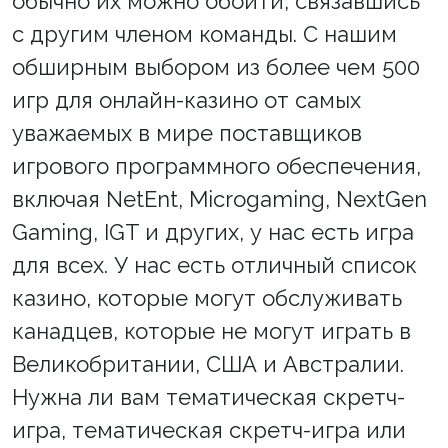
обычно их можно обойти, связавшись
с другим членом команды. С нашим
обширным выбором из более чем 500
игр для онлайн-казино от самых
уважаемых в мире поставщиков
игрового программного обеспечения,
включая NetEnt, Microgaming, NextGen
Gaming, IGT и других, у нас есть игра
для всех. У нас есть отличный список
казино, которые могут обслуживать
канадцев, которые не могут играть в
Великобритании, США и Австралии.
Нужна ли вам тематическая скретч-
игра, тематическая скретч-игра или