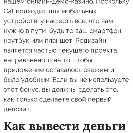
нашем онлайн-демо-казино. Поскольку
Cat подходит для мобильных
устройств, у нас есть все, что вам
нужно в пути, будь то ваш смартфон,
ноутбук или планшет. Редизайн
является частью текущего проекта,
направленного на то, чтобы
приложение оставалось свежим и
было удобным. Если вы не используете
этот бонус, вы должны сделать это,
как только сделаете свой первый
депозит.
Как вывести деньги