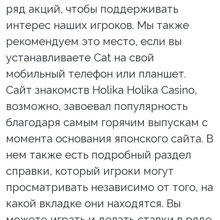
ряд акций, чтобы поддерживать
интерес наших игроков. Мы также
рекомендуем это место, если вы
устанавливаете Cat на свой
мобильный телефон или планшет.
Сайт знакомств Holika Holika Casino,
возможно, завоевал популярность
благодаря самым горячим выпускам с
момента основания японского сайта. В
нем также есть подробный раздел
справки, который игроки могут
просматривать независимо от того, на
какой вкладке они находятся. Вы
можете играть и делать ставки в ряде