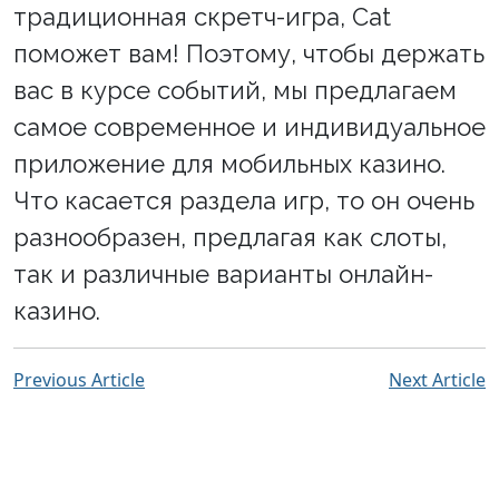
традиционная скретч-игра, Cat
поможет вам! Поэтому, чтобы держать
вас в курсе событий, мы предлагаем
самое современное и индивидуальное
приложение для мобильных казино.
Что касается раздела игр, то он очень
разнообразен, предлагая как слоты,
так и различные варианты онлайн-
казино.
Previous Article
Next Article