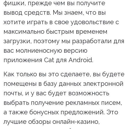
фишки, прежде чем вы получите
вывод средств. Мы знаем, что вы
хотите играть в свое удовольствие с
максимально быстрым временем
загрузки, поэтому мы разработали для
вас молниеносную версию
приложения Cat для Android.
Как только вы это сделаете, вы будете
помещены в базу данных электронной
почты, и у вас будет возможность
выбрать получение рекламных писем,
а также бонусных предложений. Это
лучшие обзоры онлайн-казино,