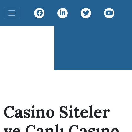
Toggle navigation
Infiniti
Diving
Infiniti Divin
Casino Siteler
ve Canlı Casıno