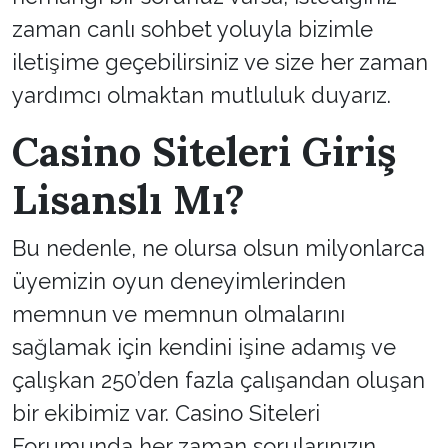
zaman canlı sohbet yoluyla bizimle
iletişime geçebilirsiniz ve size her zaman
yardımcı olmaktan mutluluk duyarız.
Casino Siteleri Giriş
Lisanslı Mı?
Bu nedenle, ne olursa olsun milyonlarca
üyemizin oyun deneyimlerinden
memnun ve memnun olmalarını
sağlamak için kendini işine adamış ve
çalışkan 250’den fazla çalışandan oluşan
bir ekibimiz var. Casino Siteleri
Forumunda her zaman sorularınızın