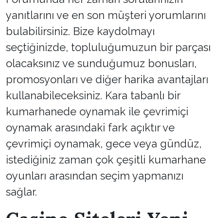
yanıtlarını ve en son müşteri yorumlarını
bulabilirsiniz. Bize kaydolmayı
seçtiğinizde, topluluğumuzun bir parçası
olacaksınız ve sunduğumuz bonusları,
promosyonları ve diğer harika avantajları
kullanabileceksiniz. Kara tabanlı bir
kumarhanede oynamak ile çevrimiçi
oynamak arasındaki fark açıktır ve
çevrimiçi oynamak, gece veya gündüz,
istediğiniz zaman çok çeşitli kumarhane
oyunları arasından seçim yapmanızı
sağlar.