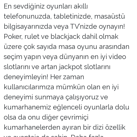
En sevdiğiniz oyunları akıllı
telefonunuzda, tabletinizde, masaüstü
bilgisayarınızda veya TV’nizde oynayın!
Poker, rulet ve blackjack dahil olmak
üzere çok sayıda masa oyunu arasından
seçim yapın veya dünyanın en iyi video
slotlarını ve artan jackpot slotlarını
deneyimleyin! Her zaman
kullanıcılarımıza mümkün olan en iyi
deneyimi sunmaya çalışıyoruz ve
kumarhanemiz eğlenceli oyunlarla dolu
olsa da onu diğer çevrimiçi
kumarhanelerden ayıran bir dizi özellik