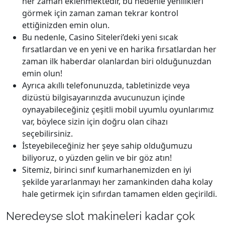
her zaman eklenmektedir, bu nedenle yenilikleri
görmek için zaman zaman tekrar kontrol
ettiğinizden emin olun.
Bu nedenle, Casino Siteleri’deki yeni sıcak
fırsatlardan ve en yeni ve en harika fırsatlardan her
zaman ilk haberdar olanlardan biri olduğunuzdan
emin olun!
Ayrıca akıllı telefonunuzda, tabletinizde veya
dizüstü bilgisayarınızda avucunuzun içinde
oynayabileceğiniz çeşitli mobil uyumlu oyunlarımız
var, böylece sizin için doğru olan cihazı
seçebilirsiniz.
İsteyebileceğiniz her şeye sahip olduğumuzu
biliyoruz, o yüzden gelin ve bir göz atın!
Sitemiz, birinci sınıf kumarhanemizden en iyi
şekilde yararlanmayı her zamankinden daha kolay
hale getirmek için sıfırdan tamamen elden geçirildi.
Neredeyse slot makineleri kadar çok