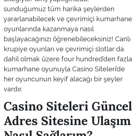
sunduğumuz tüm harika şeylerden
yararlanabilecek ve çevrimiçi kumarhane
oyunlarında kazanmaya nasıl
başlayacağınızı öğrenebileceksiniz! Canlı
krupiye oyunları ve çevrimiçi slotlar da
dahil olmak üzere four hundred’den fazla
kumarhane oyunuyla Casino Siteleri’de
her oyuncunun keyif alacağı bir şeyler
vardır.
Casino Siteleri Güncel
Adres Sitesine Ulaşım
Nasıl Sağlarım?