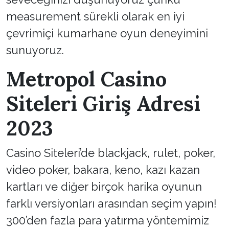
measurement sürekli olarak en iyi
çevrimiçi kumarhane oyun deneyimini
sunuyoruz.
Metropol Casino
Siteleri Giriş Adresi
2023
Casino Siteleri’de blackjack, rulet, poker,
video poker, bakara, keno, kazı kazan
kartları ve diğer birçok harika oyunun
farklı versiyonları arasından seçim yapın!
300’den fazla para yatırma yöntemimiz