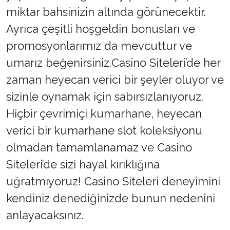
miktar bahsinizin altında görünecektir.
Ayrıca çeşitli hoşgeldin bonusları ve
promosyonlarımız da mevcuttur ve
umarız beğenirsiniz.Casino Siteleri’de her
zaman heyecan verici bir şeyler oluyor ve
sizinle oynamak için sabırsızlanıyoruz.
Hiçbir çevrimiçi kumarhane, heyecan
verici bir kumarhane slot koleksiyonu
olmadan tamamlanamaz ve Casino
Siteleri’de sizi hayal kırıklığına
uğratmıyoruz! Casino Siteleri deneyimini
kendiniz denediğinizde bunun nedenini
anlayacaksınız.