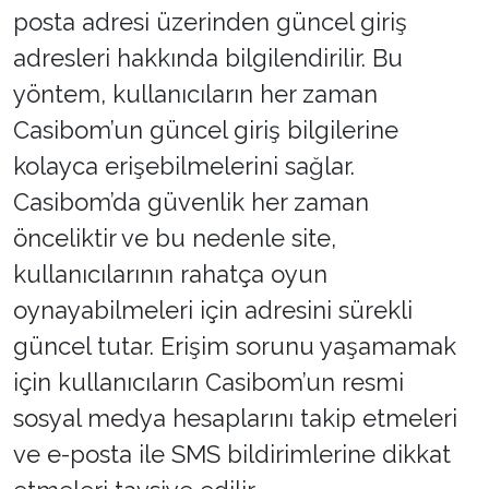
posta adresi üzerinden güncel giriş
adresleri hakkında bilgilendirilir. Bu
yöntem, kullanıcıların her zaman
Casibom’un güncel giriş bilgilerine
kolayca erişebilmelerini sağlar.
Casibom’da güvenlik her zaman
önceliktir ve bu nedenle site,
kullanıcılarının rahatça oyun
oynayabilmeleri için adresini sürekli
güncel tutar. Erişim sorunu yaşamamak
için kullanıcıların Casibom’un resmi
sosyal medya hesaplarını takip etmeleri
ve e-posta ile SMS bildirimlerine dikkat