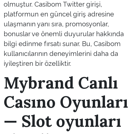
olmuştur. Casibom Twitter girişi,
platformun en güncel giriş adresine
ulaşmanın yanı sıra, promosyonlar,
bonuslar ve önemli duyurular hakkında
bilgi edinme fırsatı sunar. Bu, Casibom
kullanıcılarının deneyimlerini daha da
iyileştiren bir özelliktir.
Mybrand Canlı
Casıno Oyunları
— Slot oyunları