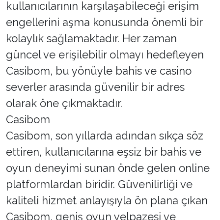
kullanıcılarının karşılaşabileceği erişim
engellerini aşma konusunda önemli bir
kolaylık sağlamaktadır. Her zaman
güncel ve erişilebilir olmayı hedefleyen
Casibom, bu yönüyle bahis ve casino
severler arasında güvenilir bir adres
olarak öne çıkmaktadır.
Casibom
Casibom, son yıllarda adından sıkça söz
ettiren, kullanıcılarına eşsiz bir bahis ve
oyun deneyimi sunan önde gelen online
platformlardan biridir. Güvenilirliği ve
kaliteli hizmet anlayışıyla ön plana çıkan
Casibom, geniş oyun yelpazesi ve