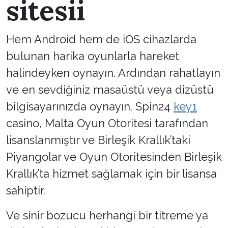
sitesii
Hem Android hem de iOS cihazlarda
bulunan harika oyunlarla hareket
halindeyken oynayın. Ardından rahatlayın
ve en sevdiğiniz masaüstü veya dizüstü
bilgisayarınızda oynayın. Spin24
key1
casino, Malta Oyun Otoritesi tarafından
lisanslanmıştır ve Birleşik Krallık’taki
Piyangolar ve Oyun Otoritesinden Birleşik
Krallık’ta hizmet sağlamak için bir lisansa
sahiptir.
Ve sinir bozucu herhangi bir titreme ya