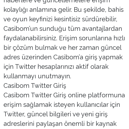
haberlere ve güncellemelere erişim
kolaylığı anlamına gelir. Bu şekilde, bahis
ve oyun keyfinizi kesintisiz sürdürebilir,
Casibom’un sunduğu tüm avantajlardan
faydalanabilirsiniz. Erişim sorunlarına hızlı
bir çözüm bulmak ve her zaman güncel
adres üzerinden Casibom’a giriş yapmak
için Twitter hesaplarınızı aktif olarak
kullanmayı unutmayın.
Casibom Twitter Giriş
Casibom Twitter Giriş online platformuna
erişim sağlamak isteyen kullanıcılar için
Twitter, güncel bilgileri ve yeni giriş
adreslerini paylaşan önemli bir kaynak