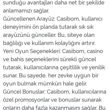
sunduğu avantajları daha net bir şekilde
anlamamızı sağlar.
Güncellenen Arayüz: Casibom, kullanıcı
deneyimini ön planda tutarak sık sık
arayüzünü günceller. Bu, siteye olan
bağlılığı ve kullanım kolaylığını artırır.
Yeni Oyun Seçenekleri: Casibom, casino
ve bahis seçeneklerini sürekli güncel
tutarak, kullanıcılarına çeşitlilik ve yenilik
sunar. Bu sayede, her zevke uygun bir
oyun bulmak mümkün hale gelir.
Güncel Bonuslar: Casibom, kullanıcılarına
özel promosyonlar ve bonuslar sunarak
onların daha fazla kazanmasını sağlar. Bu