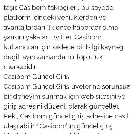
taşır. Casibom takipçileri, bu sayede
platform içindeki yeniliklerden ve
avantajlardan ilk önce haberdar olma
şansını yakalar. Twitter, Casibom
kullanıcıları için sadece bir bilgi kaynağı
değil, aynı zamanda bir topluluk
merkezidir.
Casibom Güncel Giriş
Casibom Güncel Giriş üyelerine sorunsuz
bir deneyim sunmak için web sitesini ve
giriş adresini düzenli olarak günceller.
Peki, Casibom güncel giriş adresine nasıl
ulaşılabilir? Casibom’un güncel giriş