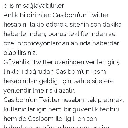
erişim sağlayabilirler.
Anlık Bildirimler: Casibom’un Twitter
hesabını takip ederek, sitenin son dakika
haberlerinden, bonus tekliflerinden ve
özel promosyonlardan anında haberdar
olabilirsiniz.
Güvenlik: Twitter üzerinden verilen giriş
linkleri doğrudan Casibom’un resmi
hesabından geldiği için, sahte sitelere
yönlendirilme riski azalır.
Casibom’un Twitter hesabını takip etmek,
kullanıcılar için hem bir güvenlik tedbiri
hem de Casibom ile ilgili en son