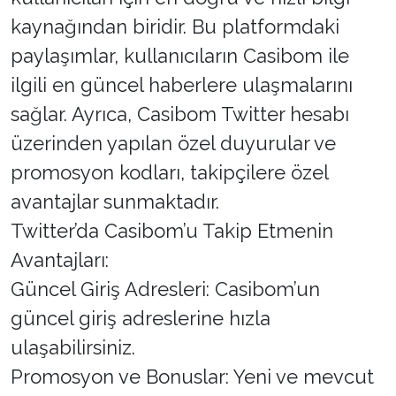
kaynağından biridir. Bu platformdaki
paylaşımlar, kullanıcıların Casibom ile
ilgili en güncel haberlere ulaşmalarını
sağlar. Ayrıca, Casibom Twitter hesabı
üzerinden yapılan özel duyurular ve
promosyon kodları, takipçilere özel
avantajlar sunmaktadır.
Twitter’da Casibom’u Takip Etmenin
Avantajları:
Güncel Giriş Adresleri: Casibom’un
güncel giriş adreslerine hızla
ulaşabilirsiniz.
Promosyon ve Bonuslar: Yeni ve mevcut