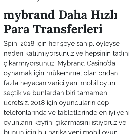
mybrand Daha Hızlı
Para Transferleri
Spin, 2018 için her şeye sahip, öyleyse
neden katılmıyorsunuz ve hepsinin tadını
çıkarmıyorsunuz. Mybrand Casino’da
oynamak için mükemmel olan ondan
fazla heyecan verici yeni mobil oyun
seçtik ve bunlardan biri tamamen
ücretsiz. 2018 için oyuncuların cep
telefonlarında ve tabletlerinde en iyi yeni
oyunların keyfini çıkarmasını istiyoruz ve
bunun için bu harika yeni mobil oyun