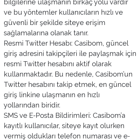
bilgilerine ulaşmanın birkaç yolu vardır
ve bu yöntemler kullanıcıların hızlı ve
güvenli bir şekilde siteye erişim
sağlamalarına olanak tanır.
Resmi Twitter Hesabı: Casibom, güncel
giriş adresini takipçileri ile paylaşmak için
resmi Twitter hesabını aktif olarak
kullanmaktadır. Bu nedenle, Casibom’un
Twitter hesabını takip etmek, en güncel
giriş linkine ulaşmanın en hızlı
yollarından biridir.
SMS ve E-Posta Bildirimleri: Casibom’a
kayıtlı kullanıcılar, siteye kayıt olurken
vermiş oldukları telefon numarası ve e-