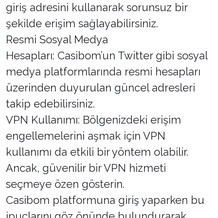
giriş adresini kullanarak sorunsuz bir
şekilde erişim sağlayabilirsiniz.
Resmi Sosyal Medya
Hesapları: Casibom’un Twitter gibi sosyal
medya platformlarında resmi hesapları
üzerinden duyurulan güncel adresleri
takip edebilirsiniz.
VPN Kullanımı: Bölgenizdeki erişim
engellemelerini aşmak için VPN
kullanımı da etkili bir yöntem olabilir.
Ancak, güvenilir bir VPN hizmeti
seçmeye özen gösterin.
Casibom platformuna giriş yaparken bu
ipuçlarını göz önünde bulundurarak,