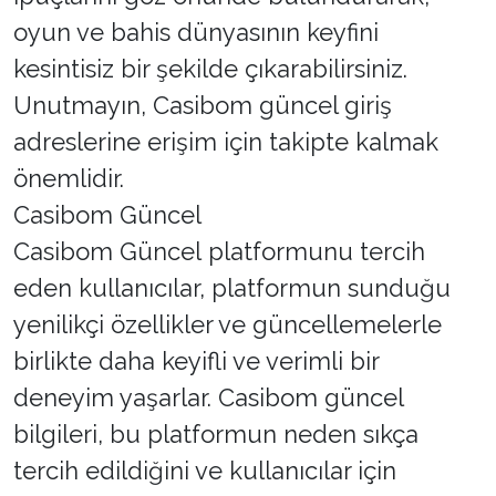
oyun ve bahis dünyasının keyfini
kesintisiz bir şekilde çıkarabilirsiniz.
Unutmayın, Casibom güncel giriş
adreslerine erişim için takipte kalmak
önemlidir.
Casibom Güncel
Casibom Güncel platformunu tercih
eden kullanıcılar, platformun sunduğu
yenilikçi özellikler ve güncellemelerle
birlikte daha keyifli ve verimli bir
deneyim yaşarlar. Casibom güncel
bilgileri, bu platformun neden sıkça
tercih edildiğini ve kullanıcılar için