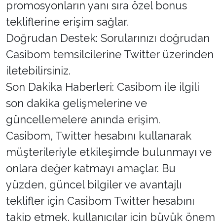
promosyonların yanı sıra özel bonus
tekliflerine erişim sağlar.
Doğrudan Destek: Sorularınızı doğrudan
Casibom temsilcilerine Twitter üzerinden
iletebilirsiniz.
Son Dakika Haberleri: Casibom ile ilgili
son dakika gelişmelerine ve
güncellemelere anında erişim.
Casibom, Twitter hesabını kullanarak
müşterileriyle etkileşimde bulunmayı ve
onlara değer katmayı amaçlar. Bu
yüzden, güncel bilgiler ve avantajlı
teklifler için Casibom Twitter hesabını
takip etmek, kullanıcılar için büyük önem