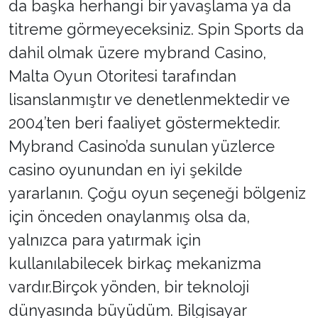
da başka herhangi bir yavaşlama ya da
titreme görmeyeceksiniz. Spin Sports da
dahil olmak üzere mybrand Casino,
Malta Oyun Otoritesi tarafından
lisanslanmıştır ve denetlenmektedir ve
2004’ten beri faaliyet göstermektedir.
Mybrand Casino’da sunulan yüzlerce
casino oyunundan en iyi şekilde
yararlanın. Çoğu oyun seçeneği bölgeniz
için önceden onaylanmış olsa da,
yalnızca para yatırmak için
kullanılabilecek birkaç mekanizma
vardır.Birçok yönden, bir teknoloji
dünyasında büyüdüm. Bilgisayar