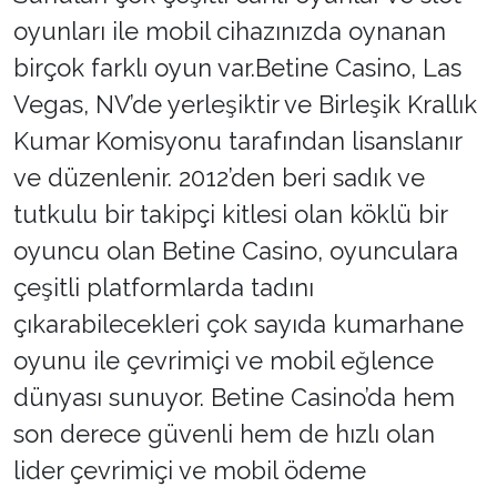
oyunları ile mobil cihazınızda oynanan
birçok farklı oyun var.Betine Casino, Las
Vegas, NV’de yerleşiktir ve Birleşik Krallık
Kumar Komisyonu tarafından lisanslanır
ve düzenlenir. 2012’den beri sadık ve
tutkulu bir takipçi kitlesi olan köklü bir
oyuncu olan Betine Casino, oyunculara
çeşitli platformlarda tadını
çıkarabilecekleri çok sayıda kumarhane
oyunu ile çevrimiçi ve mobil eğlence
dünyası sunuyor. Betine Casino’da hem
son derece güvenli hem de hızlı olan
lider çevrimiçi ve mobil ödeme