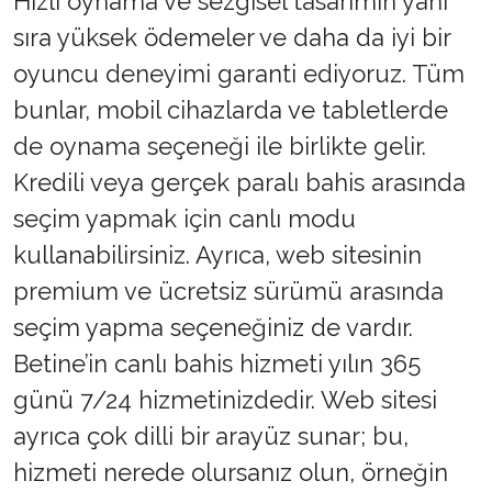
Hızlı oynama ve sezgisel tasarımın yanı
sıra yüksek ödemeler ve daha da iyi bir
oyuncu deneyimi garanti ediyoruz. Tüm
bunlar, mobil cihazlarda ve tabletlerde
de oynama seçeneği ile birlikte gelir.
Kredili veya gerçek paralı bahis arasında
seçim yapmak için canlı modu
kullanabilirsiniz. Ayrıca, web sitesinin
premium ve ücretsiz sürümü arasında
seçim yapma seçeneğiniz de vardır.
Betine’in canlı bahis hizmeti yılın 365
günü 7/24 hizmetinizdedir. Web sitesi
ayrıca çok dilli bir arayüz sunar; bu,
hizmeti nerede olursanız olun, örneğin