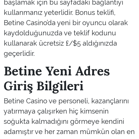
başlamak için bu sayfadaki bağlantıyı
kullanmanız yeterlidir. Bonus teklifi,
Betine Casino’da yeni bir oyuncu olarak
kaydolduğunuzda ve teklif kodunu
kullanarak ücretsiz £/$5 aldığınızda
geçerlidir.
Betine Yeni Adres
Giriş Bilgileri
Betine Casino ve personeli, kazançlarını
yatırmaya çalışırken hiç kimsenin
soğukta kalmadığını görmeye kendini
adamıştır ve her zaman mümkün olan en