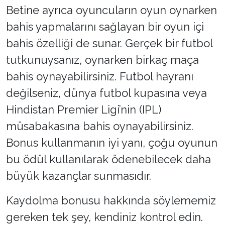
Betine ayrıca oyuncuların oyun oynarken
bahis yapmalarını sağlayan bir oyun içi
bahis özelliği de sunar. Gerçek bir futbol
tutkunuysanız, oynarken birkaç maça
bahis oynayabilirsiniz. Futbol hayranı
değilseniz, dünya futbol kupasına veya
Hindistan Premier Ligi’nin (IPL)
müsabakasına bahis oynayabilirsiniz.
Bonus kullanmanın iyi yanı, çoğu oyunun
bu ödül kullanılarak ödenebilecek daha
büyük kazançlar sunmasıdır.
Kaydolma bonusu hakkında söylememiz
gereken tek şey, kendiniz kontrol edin.