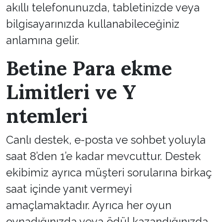
akıllı telefonunuzda, tabletinizde veya
bilgisayarınızda kullanabileceğiniz
anlamına gelir.
Betine Para ekme
Limitleri ve Y
ntemleri
Canlı destek, e-posta ve sohbet yoluyla
saat 8’den 1’e kadar mevcuttur. Destek
ekibimiz ayrıca müşteri sorularına birkaç
saat içinde yanıt vermeyi
amaçlamaktadır. Ayrıca her oyun
oynadığınızda veya ödül kazandığınızda