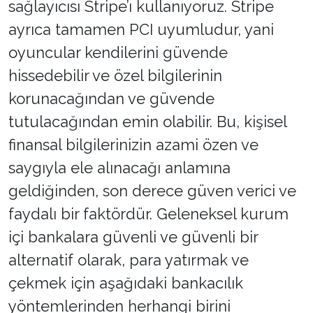
sağlayıcısı Stripe’ı kullanıyoruz. Stripe
ayrıca tamamen PCI uyumludur, yani
oyuncular kendilerini güvende
hissedebilir ve özel bilgilerinin
korunacağından ve güvende
tutulacağından emin olabilir. Bu, kişisel
finansal bilgilerinizin azami özen ve
saygıyla ele alınacağı anlamına
geldiğinden, son derece güven verici ve
faydalı bir faktördür. Geleneksel kurum
içi bankalara güvenli ve güvenli bir
alternatif olarak, para yatırmak ve
çekmek için aşağıdaki bankacılık
yöntemlerinden herhangi birini