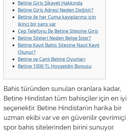
Betine Giriş Şikayet Hakkında
Betine Giriş Adresi Neden Değişir?
Betine ile her Cuma kayıplarınız için
ikinci bir şans var
Cep Telefonu İle Betine Sitesine Giriş
Betine Siteleri Neden Belge İster?
Betine Kayıt Bahis Sitesine Nasıl Kayıt
Olunur?
Betine ve Canlı Betine Oyunları
Betine 1000 TL Hoşgeldin Bonusu
Bahis türünden sunulan oranlara kadar,
Betine Hindistan tüm bahisçiler için en iyi
seçenektir. Betine Hindistan’ın harika bir
uzman ekibi var ve en güvenilir çevrimiçi
spor bahis sitelerinden birini sunuyor.