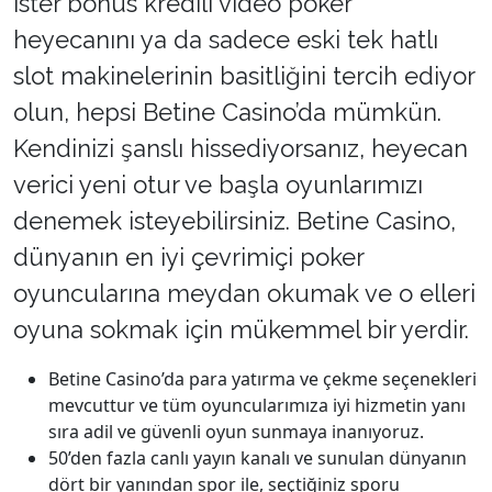
ister bonus kredili video poker
heyecanını ya da sadece eski tek hatlı
slot makinelerinin basitliğini tercih ediyor
olun, hepsi Betine Casino’da mümkün.
Kendinizi şanslı hissediyorsanız, heyecan
verici yeni otur ve başla oyunlarımızı
denemek isteyebilirsiniz. Betine Casino,
dünyanın en iyi çevrimiçi poker
oyuncularına meydan okumak ve o elleri
oyuna sokmak için mükemmel bir yerdir.
Betine Casino’da para yatırma ve çekme seçenekleri
mevcuttur ve tüm oyuncularımıza iyi hizmetin yanı
sıra adil ve güvenli oyun sunmaya inanıyoruz.
50’den fazla canlı yayın kanalı ve sunulan dünyanın
dört bir yanından spor ile, seçtiğiniz sporu