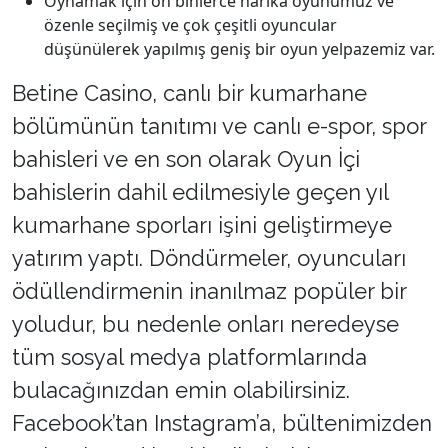
Oynamak için on binlerce harika oyunumuz ve
özenle seçilmiş ve çok çeşitli oyuncular
düşünülerek yapılmış geniş bir oyun yelpazemiz var.
Betine Casino, canlı bir kumarhane
bölümünün tanıtımı ve canlı e-spor, spor
bahisleri ve en son olarak Oyun İçi
bahislerin dahil edilmesiyle geçen yıl
kumarhane sporları işini geliştirmeye
yatırım yaptı. Döndürmeler, oyuncuları
ödüllendirmenin inanılmaz popüler bir
yoludur, bu nedenle onları neredeyse
tüm sosyal medya platformlarında
bulacağınızdan emin olabilirsiniz.
Facebook’tan Instagram’a, bültenimizden