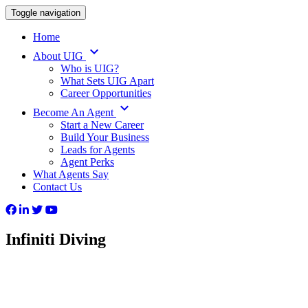
Toggle navigation
Home
keyboard_arrow_down
About UIG
Who is UIG?
What Sets UIG Apart
Career Opportunities
keyboard_arrow_down
Become An Agent
Start a New Career
Build Your Business
Leads for Agents
Agent Perks
What Agents Say
Contact Us
Infiniti Diving