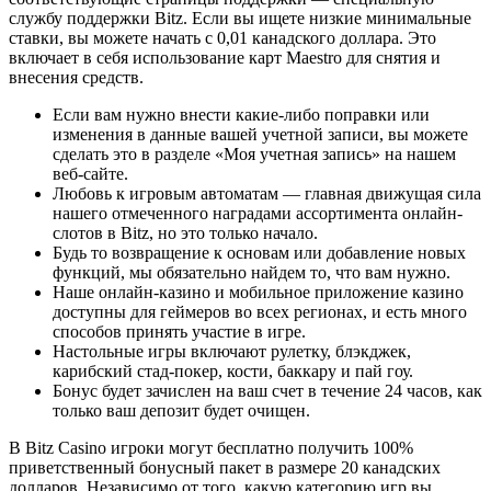
службу поддержки Bitz. Если вы ищете низкие минимальные
ставки, вы можете начать с 0,01 канадского доллара. Это
включает в себя использование карт Maestro для снятия и
внесения средств.
Если вам нужно внести какие-либо поправки или
изменения в данные вашей учетной записи, вы можете
сделать это в разделе «Моя учетная запись» на нашем
веб-сайте.
Любовь к игровым автоматам — главная движущая сила
нашего отмеченного наградами ассортимента онлайн-
слотов в Bitz, но это только начало.
Будь то возвращение к основам или добавление новых
функций, мы обязательно найдем то, что вам нужно.
Наше онлайн-казино и мобильное приложение казино
доступны для геймеров во всех регионах, и есть много
способов принять участие в игре.
Настольные игры включают рулетку, блэкджек,
карибский стад-покер, кости, баккару и пай гоу.
Бонус будет зачислен на ваш счет в течение 24 часов, как
только ваш депозит будет очищен.
В Bitz Casino игроки могут бесплатно получить 100%
приветственный бонусный пакет в размере 20 канадских
долларов. Независимо от того, какую категорию игр вы