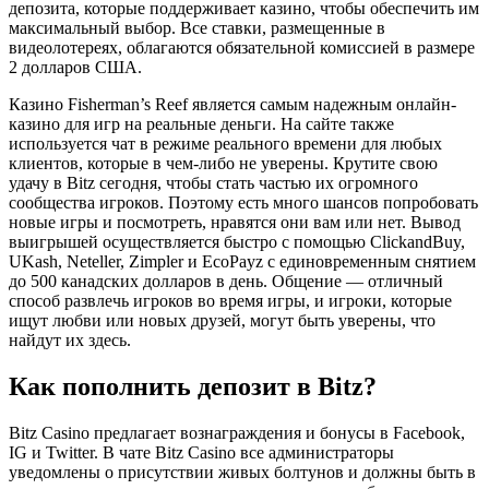
депозита, которые поддерживает казино, чтобы обеспечить им
максимальный выбор. Все ставки, размещенные в
видеолотереях, облагаются обязательной комиссией в размере
2 долларов США.
Казино Fisherman’s Reef является самым надежным онлайн-
казино для игр на реальные деньги. На сайте также
используется чат в режиме реального времени для любых
клиентов, которые в чем-либо не уверены. Крутите свою
удачу в Bitz сегодня, чтобы стать частью их огромного
сообщества игроков. Поэтому есть много шансов попробовать
новые игры и посмотреть, нравятся они вам или нет. Вывод
выигрышей осуществляется быстро с помощью ClickandBuy,
UKash, Neteller, Zimpler и EcoPayz с единовременным снятием
до 500 канадских долларов в день. Общение — отличный
способ развлечь игроков во время игры, и игроки, которые
ищут любви или новых друзей, могут быть уверены, что
найдут их здесь.
Как пополнить депозит в Bitz?
Bitz Casino предлагает вознаграждения и бонусы в Facebook,
IG и Twitter. В чате Bitz Casino все администраторы
уведомлены о присутствии живых болтунов и должны быть в