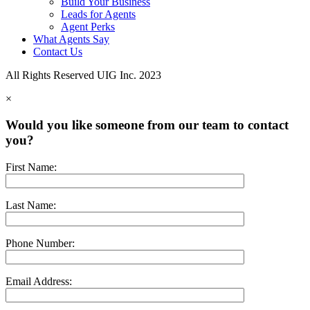
Build Your Business
Leads for Agents
Agent Perks
What Agents Say
Contact Us
All Rights Reserved UIG Inc. 2023
×
Would you like someone from our team to contact
you?
First Name:
Last Name:
Phone Number:
Email Address: