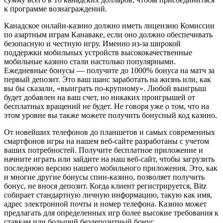
к программе вознаграждений.
Канадское онлайн-казино должно иметь лицензию Комиссии
по азартным играм Канаваке, если оно должно обеспечивать
безопасную и честную игру. Именно из-за широкой
поддержки мобильных устройств высококачественные
мобильные казино стали настолько популярными.
Ежедневные бонусы — получите до 1000% бонуса на матч за
первый депозит. Это ваш шанс заработать на жизнь или, как
вы бы сказали, «выиграть по-крупному». Любой выигрыш
будет добавлен на ваш счет, но никаких проигрышей от
бесплатных вращений не будет. Не говоря уже о том, что на
этом уровне вы также можете получить бонусный код казино.
От новейших телефонов до планшетов и самых современных
смартфонов игры на нашем веб-сайте разработаны с учетом
ваших потребностей. Получите бесплатное приложение и
начните играть или зайдите на наш веб-сайт, чтобы загрузить
последнюю версию нашего мобильного приложения. Это, как
и многие другие бонусы спин-казино, позволяет получить
бонус, не внося депозит. Когда клиент регистрируется, Bitz
собирает стандартную личную информацию, такую как имя,
адрес электронной почты и номер телефона. Казино может
предлагать для определенных игр более высокие требования к
ставкам или больший бездепозитный бонус.