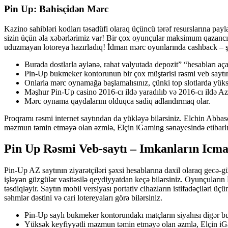
Pin Up: Bahisçidən Mərc
Kazino sahibləri kodları təsadüfi olaraq üçüncü tərəf resurslarına payl
sizin üçün əla xəbərlərimiz var! Bir çox oyunçular maksimum qazancı
uduzmayan lotoreya hazırladıq! İdman mərc oyunlarında cashback – şirkə
Burada dostlarla əylənə, rahat valyutada depozit” “hesabları aça 
Pin-Up bukmeker kontorunun bir çox müştərisi rəsmi veb saytın 
Onlarla mərc oynamağa başlamalısınız, çünki top slotlarda yüksə
Məşhur Pin-Up casino 2016-cı ildə yaradılıb və 2016-cı ildə Az
Mərc oynama qaydalarını olduqca sadiq adlandırmaq olar.
Proqramı rəsmi internet saytından da yükləyə bilərsiniz. Elchin Abbas
məzmun təmin etməyə olan əzmlə, Elçin iGaming sənayesində etibarlı b
Pin Up Rəsmi Veb-saytı – Imkanların Icma
Pin-Up AZ saytının ziyarətçiləri şəxsi hesablarına daxil olaraq gecə-g
işləyən güzgülər vasitəsilə qeydiyyatdan keçə bilərsiniz. Oyunçuların
təsdiqləyir. Saytın mobil versiyası portativ cihazların istifadəçiləri üç
səhmlər dəstini və cari lotereyaları görə bilərsiniz.
Pin-Up saylı bukmeker kontorundakı matçların siyahısı digər bu
Yüksək keyfiyyətli məzmun təmin etməyə olan əzmlə, Elçin iGam