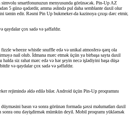
oqram simvolu smartfonunuzun menyusunda görünəcək. Pin-Up AZ
dən 5 günə qədərdir, amma əslində pul daha semblante daxil olur
ini təmin edir. Rəsmi Pin Up bukmeker-da kazinoya çıxışı dərc etmir,
ə qaydalar çox sadə və şəffafdır.
 fizzle wheeze whistle snuffle edə və unikal atmosferə qərq ola
dirməyə nail olub. İdmana mərc etmək üçün ya birbaşa sayta daxil
u halda siz rahat mərc edə və hər şeyin necə işlədiyini başa düşə
tdir və qaydalar çox sadə və şəffafdır.
eker rejimində əldə edilə bilər. Android üçün Pin-Up proqramını
düyməsini basın və sonra görünən formada şəxsi məlumatları daxil
undan sonra onu dəyişdirmək mümkün deyil. Mobil proqramı yükləmək