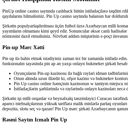
PinUp online casino saytında cashback bütün istifadəçilərə təqdim rdi
qaydalarını bilməlisiniz. Pin Up casino saytında balansın hər doldurul
Şirkətin populyarlaşdırılması üçün futbol üzrə Azərbaycan milli koman
yayımların olmaması kimi qeyd edir. Sonuncular əksər canlı hadisələr
nömrəsini daxil etməlisiniz. Növbəti addım müştərinin e-poçt ünvanın
Pin-up Mərc Xətti
Pin up ilə bahis etmək istədiyiniz zaman tez bir zamanda istifadə edin
funksionalın sayəsində pin ap ən yaxşı onlayn bukmeker şirkəti hesab o
Oyunçuların Pin-up kazinosu ilə bağlı rəyləri idman tədbirləri
Onun altında uzun illərdir ki, ofşor kazino və bukmeker kontoru 
Pin Up casino online həmçinin kazinonun w tamtym miejscu nü
İstifadəçilərin şərhlərində və rəylərində onlayn kazinoları nec
Şirkətin işi milli orqanlar və beynəlxalq tənzimləyici Curacao tərəfində
aparıcı istehsalçılarının yüksək tariflərə malik minlərlə parlaq oyunl
depozitə, slotu seç və qazan! Pin Up mərc şirkəti Azərbaycanın qanu
Rəsmi Saytın Icmalı Pin Up