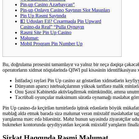
Pin-up Casino Azərbaycan”
Pin-up Onlayn Casino Saytının Slot Maşınları
Pin Up Rəsmi Saytında
💵 Uduşları Eil? Çıxarmaqla Pin Upward
Casino-də Real” “Pulla Oynayın
Rəsmi Site Pin Up Casino
Məlumat:
Mobil Proqram Pin Number Up
Bu, doğrulama prosesini tamamlayır və yalnız bir neçə dəqiqə çəkəcə
operatorların xidmət nöqtələrində QIWI pul kisəsinin identifikasiyas
İstifadəçi rəyləri Pin Up casino az göstərilən xidmətlərin keyfiyy
Dünyanın aparıcı istehsalçılarının yüksək tariflərə malik minlər
Onu Şəxsi Kabinetdə aktivləşdirmək mümkündür, amma unutma
Təcrübəli oyunçular maksimum sürətlə oynamağı məsləhət görmü
Pin Up casino-də keçirilən turnirlərdə iştirak edənlərin böyük mükafa
məbləğ əldə etmək barədə sizə məlumat verən müxtəlif məsləhətlər tap
yarışlarına mərc edə bilərsiniz. Məhz bunun sayəsində ziyarətçilər ud
bukmeker kontorunda qeydiyyatdan keçərək müxtəlif yarışların finallar
Şirkət Haqqında Rəsmi Məlumat