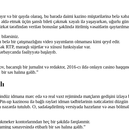
ayır və bir qayda olaraq, bu barədə daimi kazino müştərilərinə belə xəbə
 əldə etmək üçün şanslı bileti çəkmək xəyalı ilə yaşayarkən, uğurlu g
t tərəfindən verilən bonuslar şəklində itirilmiş vəsaitlərin qaytarılmas
bilərsiniz.
belə bir çatışmazlığını video yayımların olmaması kimi qeyd edir.
k RTP, maraqlı süjetlər və xüsusi funksiyalar var.
ərbaycanda fəaliyyətə başlayıb.
ov, bacarıqlı bir jurnalist və redaktor, 2016-cı ildə onlayn casino haq
ir səs halına gəlib.”
lı
ündüz idmana mərc edə və real vaxt rejimində matçların gedişini izləyə 
 Pin-up kazinosu ilə bağlı rəyləri idman tədbirlərinin nəticələrini dü
ün nəzərdə tutulub. O, sadələşdirilmiş versiyada hazırlanır və əsas bölməl
kmeker kontorlarından heç bir şəkildə fərqlənmir.
ing sənayesində etibarlı bir səs halına gəlib.”