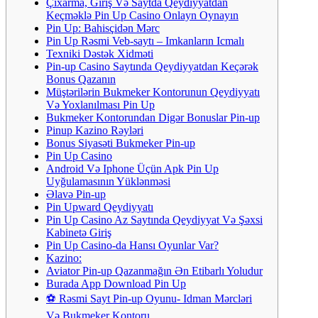
Çıxarma, Giriş Və Saytda Qeydiyyatdan
Keçməklə Pin Up Casino Onlayn Oynayın
Pin Up: Bahisçidən Mərc
Pin Up Rəsmi Veb-saytı – Imkanların Icmalı
Texniki Dəstək Xidməti
Pin-up Casino Saytında Qeydiyyatdan Keçərək
Bonus Qazanın
Müştərilərin Bukmeker Kontorunun Qeydiyyatı
Və Yoxlanılması Pin Up
Bukmeker Kontorundan Digər Bonuslar Pin-up
Pinup Kazino Rəyləri
Bonus Siyasəti Bukmeker Pin-up
Pin Up Casino
Android Və Iphone Üçün Apk Pin Up
Uyğulamasının Yüklənməsi
Əlavə Pin-up
Pin Upward Qeydiyyatı
Pin Up Casino Az Saytında Qeydiyyat Və Şəxsi
Kabinetə Giriş
Pin Up Casino-da Hansı Oyunlar Var?
Kazino:
Aviator Pin-up Qazanmağın Ən Etibarlı Yoludur
Burada App Download Pin Up
⚽ Rəsmi Sayt Pin-up Oyunu- Idman Mərcləri
Və Bukmeker Kontoru