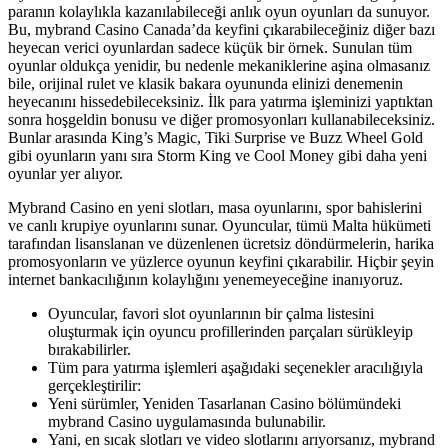
paranın kolaylıkla kazanılabileceği anlık oyun oyunları da sunuyor.
Bu, mybrand Casino Canada’da keyfini çıkarabileceğiniz diğer bazı
heyecan verici oyunlardan sadece küçük bir örnek. Sunulan tüm
oyunlar oldukça yenidir, bu nedenle mekaniklerine aşina olmasanız
bile, orijinal rulet ve klasik bakara oyununda elinizi denemenin
heyecanını hissedebileceksiniz. İlk para yatırma işleminizi yaptıktan
sonra hoşgeldin bonusu ve diğer promosyonları kullanabileceksiniz.
Bunlar arasında King’s Magic, Tiki Surprise ve Buzz Wheel Gold
gibi oyunların yanı sıra Storm King ve Cool Money gibi daha yeni
oyunlar yer alıyor.
Mybrand Casino en yeni slotları, masa oyunlarını, spor bahislerini
ve canlı krupiye oyunlarını sunar. Oyuncular, tümü Malta hükümeti
tarafından lisanslanan ve düzenlenen ücretsiz döndürmelerin, harika
promosyonların ve yüzlerce oyunun keyfini çıkarabilir. Hiçbir şeyin
internet bankacılığının kolaylığını yenemeyeceğine inanıyoruz.
Oyuncular, favori slot oyunlarının bir çalma listesini
oluşturmak için oyuncu profillerinden parçaları sürükleyip
bırakabilirler.
Tüm para yatırma işlemleri aşağıdaki seçenekler aracılığıyla
gerçekleştirilir:
Yeni sürümler, Yeniden Tasarlanan Casino bölümündeki
mybrand Casino uygulamasında bulunabilir.
Yani, en sıcak slotları ve video slotlarını arıyorsanız, mybrand