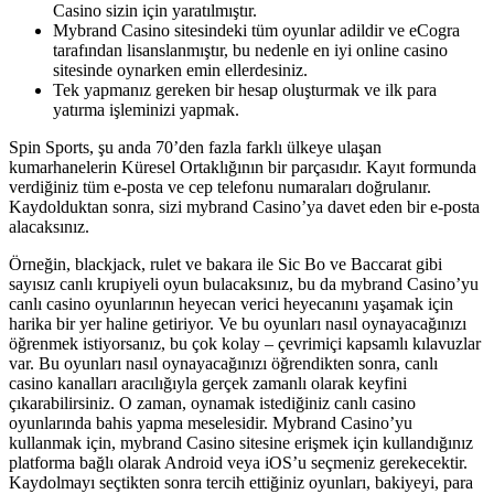
Casino sizin için yaratılmıştır.
Mybrand Casino sitesindeki tüm oyunlar adildir ve eCogra
tarafından lisanslanmıştır, bu nedenle en iyi online casino
sitesinde oynarken emin ellerdesiniz.
Tek yapmanız gereken bir hesap oluşturmak ve ilk para
yatırma işleminizi yapmak.
Spin Sports, şu anda 70’den fazla farklı ülkeye ulaşan
kumarhanelerin Küresel Ortaklığının bir parçasıdır. Kayıt formunda
verdiğiniz tüm e-posta ve cep telefonu numaraları doğrulanır.
Kaydolduktan sonra, sizi mybrand Casino’ya davet eden bir e-posta
alacaksınız.
Örneğin, blackjack, rulet ve bakara ile Sic Bo ve Baccarat gibi
sayısız canlı krupiyeli oyun bulacaksınız, bu da mybrand Casino’yu
canlı casino oyunlarının heyecan verici heyecanını yaşamak için
harika bir yer haline getiriyor. Ve bu oyunları nasıl oynayacağınızı
öğrenmek istiyorsanız, bu çok kolay – çevrimiçi kapsamlı kılavuzlar
var. Bu oyunları nasıl oynayacağınızı öğrendikten sonra, canlı
casino kanalları aracılığıyla gerçek zamanlı olarak keyfini
çıkarabilirsiniz. O zaman, oynamak istediğiniz canlı casino
oyunlarında bahis yapma meselesidir. Mybrand Casino’yu
kullanmak için, mybrand Casino sitesine erişmek için kullandığınız
platforma bağlı olarak Android veya iOS’u seçmeniz gerekecektir.
Kaydolmayı seçtikten sonra tercih ettiğiniz oyunları, bakiyeyi, para