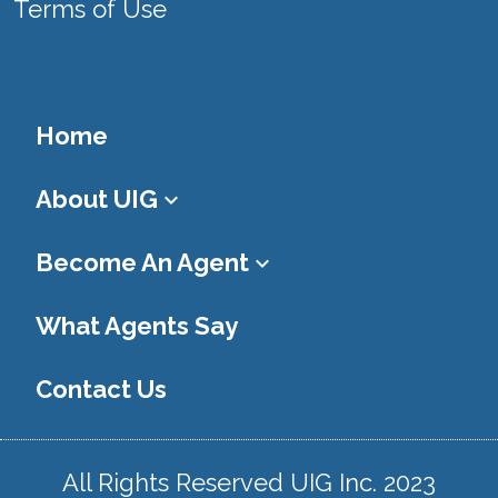
Terms of Use
Home
About UIG
keyboard_arrow_down
Become An Agent
keyboard_arrow_down
What Agents Say
Contact Us
All Rights Reserved UIG Inc. 2023