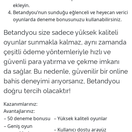
ekleyin.
Betandyou’nun sunduğu eğlenceli ve heyecan verici
oyunlarda deneme bonusunuzu kullanabilirsiniz.
Betandyou size sadece yüksek kaliteli
oyunlar sunmakla kalmaz, aynı zamanda
çeşitli ödeme yöntemleriyle hızlı ve
güvenli para yatırma ve çekme imkanı
da sağlar. Bu nedenle, güvenilir bir online
bahis deneyimi arıyorsanız, Betandyou
doğru tercih olacaktır!
Kazanımlarınız:
Avantajlarınız:
– 50 deneme bonusu
– Yüksek kaliteli oyunlar
– Geniş oyun
– Kullanıcı dostu arayüz