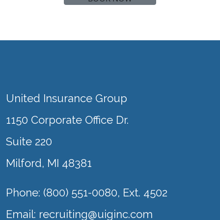
United Insurance Group
1150 Corporate Office Dr.
Suite 220
Milford, MI 48381
Phone: (800) 551-0080, Ext. 4502
Email: recruiting@uiginc.com