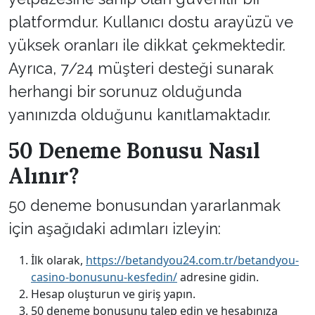
platformdur. Kullanıcı dostu arayüzü ve
yüksek oranları ile dikkat çekmektedir.
Ayrıca, 7/24 müşteri desteği sunarak
herhangi bir sorunuz olduğunda
yanınızda olduğunu kanıtlamaktadır.
50 Deneme Bonusu Nasıl
Alınır?
50 deneme bonusundan yararlanmak
için aşağıdaki adımları izleyin:
İlk olarak,
https://betandyou24.com.tr/betandyou-
casino-bonusunu-kesfedin/
adresine gidin.
Hesap oluşturun ve giriş yapın.
50 deneme bonusunu talep edin ve hesabınıza