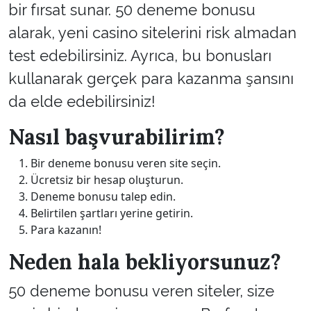
bir fırsat sunar. 50 deneme bonusu
alarak, yeni casino sitelerini risk almadan
test edebilirsiniz. Ayrıca, bu bonusları
kullanarak gerçek para kazanma şansını
da elde edebilirsiniz!
Nasıl başvurabilirim?
Bir deneme bonusu veren site seçin.
Ücretsiz bir hesap oluşturun.
Deneme bonusu talep edin.
Belirtilen şartları yerine getirin.
Para kazanın!
Neden hala bekliyorsunuz?
50 deneme bonusu veren siteler, size