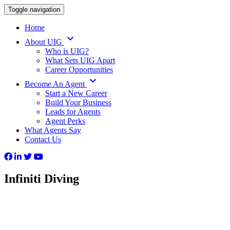
Toggle navigation
Home
keyboard_arrow_down
About UIG
Who is UIG?
What Sets UIG Apart
Career Opportunities
keyboard_arrow_down
Become An Agent
Start a New Career
Build Your Business
Leads for Agents
Agent Perks
What Agents Say
Contact Us
Infiniti Diving