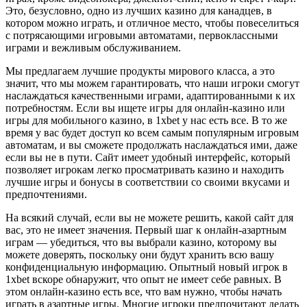
Это, безусловно, одно из лучших казино для канадцев, в
котором можно играть, и отличное место, чтобы повеселиться
с потрясающими игровыми автоматами, первоклассными
играми и вежливым обслуживанием.
Мы предлагаем лучшие продукты мирового класса, а это
значит, что мы можем гарантировать, что наши игроки смогут
наслаждаться качественными играми, адаптированными к их
потребностям. Если вы ищете игры для онлайн-казино или
игры для мобильного казино, в 1xbet у нас есть все. В то же
время у вас будет доступ ко всем самым популярным игровым
автоматам, и вы сможете продолжать наслаждаться ими, даже
если вы не в пути. Сайт имеет удобный интерфейс, который
позволяет игрокам легко просматривать казино и находить
лучшие игры и бонусы в соответствии со своими вкусами и
предпочтениями.
На всякий случай, если вы не можете решить, какой сайт для
вас, это не имеет значения. Первый шаг к онлайн-азартным
играм — убедиться, что вы выбрали казино, которому вы
можете доверять, поскольку они будут хранить всю вашу
конфиденциальную информацию. Опытный новый игрок в
1xbet вскоре обнаружит, что опыт не имеет себе равных. В
этом онлайн-казино есть все, что вам нужно, чтобы начать
играть в азартные игры. Многие игроки предпочитают делать