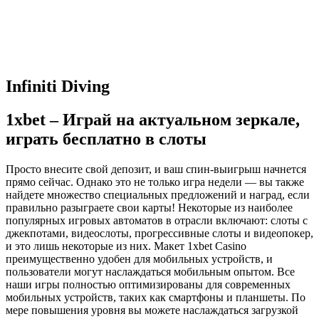
Infiniti Diving
1xbet – Играй на актуальном зеркале,
играть бесплатно в слоты
Просто внесите свой депозит, и ваш спин-выигрыш начнется
прямо сейчас. Однако это не только игра недели — вы также
найдете множество специальных предложений и наград, если
правильно разыграете свои карты! Некоторые из наиболее
популярных игровых автоматов в отрасли включают: слоты с
джекпотами, видеослоты, прогрессивные слоты и видеопокер,
и это лишь некоторые из них. Макет 1xbet Casino
преимущественно удобен для мобильных устройств, и
пользователи могут наслаждаться мобильным опытом. Все
наши игры полностью оптимизированы для современных
мобильных устройств, таких как смартфоны и планшеты. По
мере повышения уровня вы можете наслаждаться загрузкой