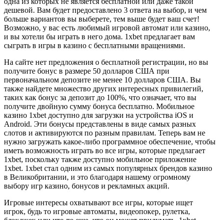
одна из которых не является бесплатной или даже такой
дешевой. Вам будет предоставлено 3 ответа на выбор, и чем
больше вариантов вы выберете, тем выше будет ваш счет!
Возможно, у вас есть любимый игровой автомат или казино,
и вы хотели бы играть в него дома. 1xbet предлагает вам
сыграть в игры в казино с бесплатными вращениями.
На сайте нет предложения о бесплатной регистрации, но вы
получите бонус в размере 50 долларов США при
первоначальном депозите не менее 10 долларов США. Вы
также найдете множество других интересных привилегий,
таких как бонус за депозит до 100%, что означает, что вы
получите двойную сумму бонуса бесплатно. Мобильное
казино 1xbet доступно для загрузки на устройства iOS и
Android. Эти бонусы представлены в виде самых разных
слотов и активируются по разным правилам. Теперь вам не
нужно загружать какое-либо программное обеспечение, чтобы
иметь возможность играть во все игры, которые предлагает
1xbet, поскольку также доступно мобильное приложение
1xbet. 1xbet стал одним из самых популярных брендов казино
в Великобритании, и это благодаря нашему огромному
выбору игр казино, бонусов и рекламных акций.
Игровые интересы охватывают все игры, которые ищет
игрок, будь то игровые автоматы, видеопокер, рулетка,