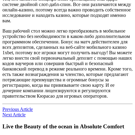
системе двойной слот-дабл-спин. Все они различаются между
онлайн-казино, поэтому всегда важно проводить собственное
исследование и находить казино, которые подходят именно
вам.
Ваш рабочий стол можно легко преобразовать в мобильное
устройство без необходимости в каком-либо дополнительном
программном обеспечении. Бонус на матч действителен для
всех депозитов, сделанных на веб-сайте мобильного казино
1xbet, поэтому все игроки могут получить выгоду! Вы можете
легко внести свой первоначальный депозит с помощью наших
кодов ваучеров или совершив быстрый и безопасный
банковский перевод в режиме реального времени. Кроме того,
есть также вознаграждения за членство, которые предлагают
потрясающие преимущества и огромные бонусы за
регистрацию, когда вы привязываете свою карту. И ее
дочерние компании лицензируются и регулируются
правительством Кюрасао для игровых операторов.
Previous Article
Next Article
Live the Beauty
of the ocean in
Absolute Comfort