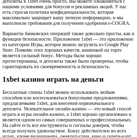
депозиты в 1xbet очень просто. Вы можете ознакомиться с
нашими условиями для бонусов и рекламных акций. У нас
есть строгая политика конфиденциальности, которая
максимально защищает вашу личную информацию, и мы
выполнили требования для получения одобрения e-COGRA.
Варианты банковских операций также довольно просты, как и
функции безопасности. Приложение 1xbet — это приложение
из категории Игры, которое можно загрузить из Google Play
Store. Помимо этих хороших качеств, вишенкой на торте
является сильный бонус. Методы были хорошо
протестированы, и депозиты также были проверены, чтобы
гарантировать их своевременность и безопасность.
1xbet казино играть на деньги
Бесплатные спины 1xbet можно использовать любым
способом или воспользоваться бонусными предложениями,
предлагаемыми 1xbet, для внесения первоначального
депозита. Увлекательное онлайн-казино — это новый способ
играть в игры онлайн-казино, а 1xbet хорошо организовано и
является одним из самых совершенных и профессиональных.
На сайте есть все инструменты и сигналы доверия, чтобы
всегда получать удовольствие. Бонус действителен во всех
играх, кроме видеопокера, джекпот-спин, кено и скретч-карт.