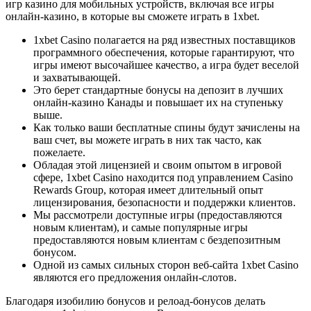
игр казино для мобильных устройств, включая все игры
онлайн-казино, в которые вы сможете играть в 1xbet.
1xbet Casino полагается на ряд известных поставщиков
программного обеспечения, которые гарантируют, что
игры имеют высочайшее качество, а игра будет веселой
и захватывающей.
Это берет стандартные бонусы на депозит в лучших
онлайн-казино Канады и повышает их на ступеньку
выше.
Как только ваши бесплатные спины будут зачислены на
ваш счет, вы можете играть в них так часто, как
пожелаете.
Обладая этой лицензией и своим опытом в игровой
сфере, 1xbet Casino находится под управлением Casino
Rewards Group, которая имеет длительный опыт
лицензирования, безопасности и поддержки клиентов.
Мы рассмотрели доступные игры (предоставляются
новым клиентам), и самые популярные игры
предоставляются новым клиентам с бездепозитным
бонусом.
Одной из самых сильных сторон веб-сайта 1xbet Casino
являются его предложения онлайн-слотов.
Благодаря изобилию бонусов и релоад-бонусов делать