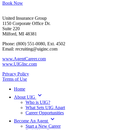
Book Now
United Insurance Group
1150 Corporate Office Dr.
Suite 220
Milford, MI 48381
Phone: (800) 551-0080, Ext. 4502
Email: recruiting@uiginc.com
www.AgentCareer.com
www.UIGInc.com
Privacy Policy
Terms of Use
Home
keyboard_arrow_down
About UIG
Who is UIG?
What Sets UIG Apart
Career Opportunities
keyboard_arrow_down
Become An Agent
Start a New Career