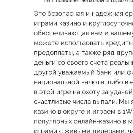
1Win позволяет легко найти то, во чт
Это безопасная и надежная с
играми казино и круглосуточ
обеспечивающая вам и вашему
можете использовать кредитн
предоплаты, а также ряд друг
деньги со своего счета реальн
другой уважаемый банк или ф
национальной валюте, либо в 
в этой игре на охоту за удачей
счастливые числа выпали. Мы 
казино в округе и играем в 1Wi
популярных онлайн-казино в 
играми с живыми дилерами, ч