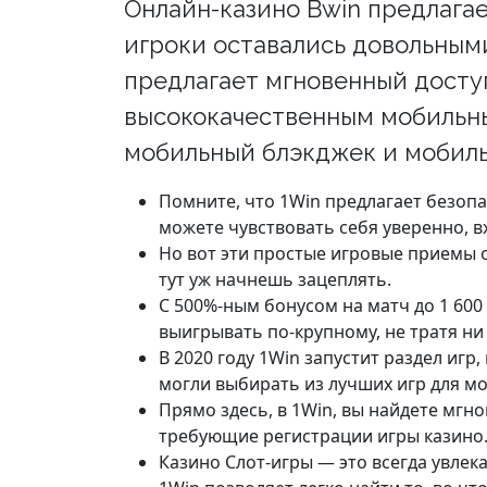
Онлайн-казино Bwin предлагае
игроки оставались довольным
предлагает мгновенный доступ
высококачественным мобильны
мобильный блэкджек и мобиль
Помните, что 1Win предлагает безопа
можете чувствовать себя уверенно, вх
Но вот эти простые игровые приемы о
тут уж начнешь зацеплять.
С 500%-ным бонусом на матч до 1 600
выигрывать по-крупному, не тратя ни
В 2020 году 1Win запустит раздел и
могли выбирать из лучших игр для м
Прямо здесь, в 1Win, вы найдете мгн
требующие регистрации игры казино
Казино Слот-игры — это всегда увлек