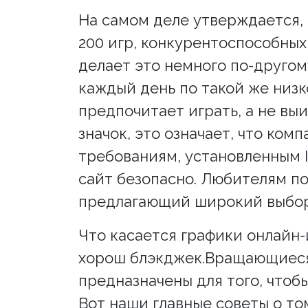
На самом деле утверждается, 
200 игр, конкурентоспособных
делает это немного по-друго
каждый день по такой же низк
предпочитает играть, а не выи
значок, это означает, что ко
требованиям, установленным I
сайт безопасно. Любителям по
предлагающий широкий выбор
Что касается графики онлайн-и
хорош блэкджек.Вращающиеся 
предназначены для того, чтоб
Вот наши главные советы о том