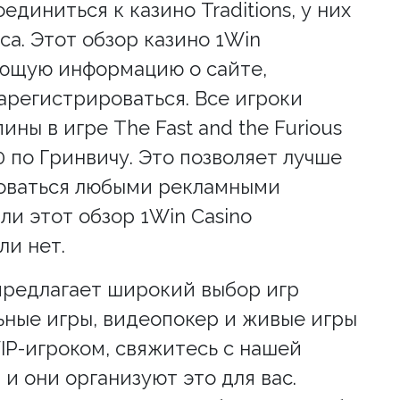
диниться к казино Traditions, у них
са. Этот обзор казино 1Win
ующую информацию о сайте,
арегистрироваться. Все игроки
ны в игре The Fast and the Furious
0 по Гринвичу. Это позволяет лучше
ьзоваться любыми рекламными
ли этот обзор 1Win Casino
ли нет.
 предлагает широкий выбор игр
льные игры, видеопокер и живые игры
VIP-игроком, свяжитесь с нашей
и они организуют это для вас.