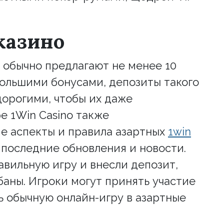
казино
 обычно предлагают не менее 10
большими бонусами, депозиты такого
дорогими, чтобы их даже
е 1Win Casino также
е аспекты и правила азартных
1win
 последние обновления и новости.
авильную игру и внесли депозит,
аны. Игроки могут принять участие
ь обычную онлайн-игру в азартные