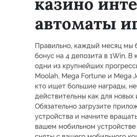
казино инте
автоматы и
Правильно, каждый месяц мы 
бонус на 4 депозита в 1Win. В
одни из крупнейших прогресс
Moolah, Mega Fortune и Mega 
кто ищет большие награды, не
действительны как для новых и
Обязательно загрузите прилож
устройства и начните вращат
вашем мобильном устройстве 
сняты с вашего мобильного кош