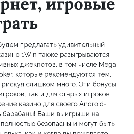
рнет, игровые
грать
будем предлагать удивительный
 казино 1Win также разыгрываются
ивных джекпотов, в том числе Mega
Joker, которые рекомендуются тем,
 рискуя слишком много. Эти бонусы
гроков, так и для старых игроков.
ение казино для своего Android-
ь барабаны! Ваши выигрыши на
полностью безопасны и могут быть
елька, как и когда вы пожелаете.