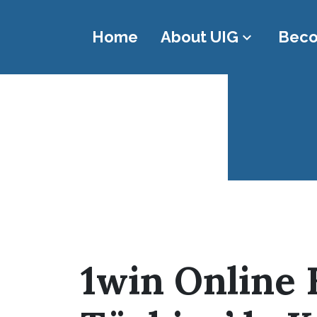
Home
About UIG
Beco
keyboard_arrow_down
Infiniti Diving
Infini
1win Online 