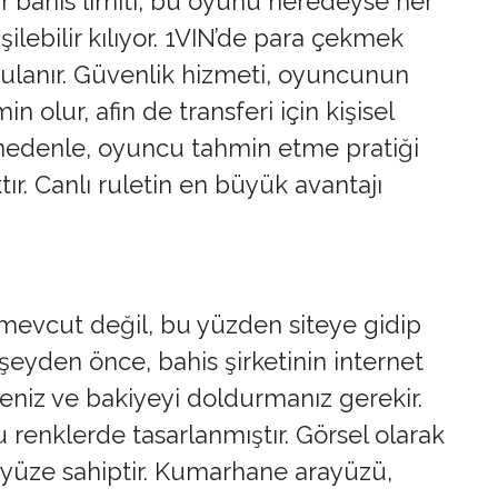
bir bahis limiti, bu oyunu neredeyse her
işilebilir kılıyor. 1VIN’de para çekmek
rulanır. Güvenlik hizmeti, oyuncunun
n olur, afin de transferi için kişisel
u nedenle, oyuncu tahmin etme pratiği
r. Canlı ruletin en büyük avantajı
mevcut değil, bu yüzden siteye gidip
eyden önce, bahis şirketinin internet
eniz ve bakiyeyi doldurmanız gerekir.
 renklerde tasarlanmıştır. Görsel olarak
rayüze sahiptir. Kumarhane arayüzü,