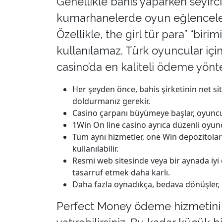
Genellikle bahis yaparken seyirciyl
kumarhanelerde oyun eğlencelerin
Özellikle, the girl tür para” “biri
kullanılamaz. Türk oyuncular içi
casino’da en kaliteli ödeme yön
Her şeyden önce, bahis şirketinin net si
doldurmanız gerekir.
Casino çarpanı büyümeye başlar, oyuncul
1Win On line casino ayrıca düzenli oyun
Tüm aynı hizmetler, one Win depozitolar
kullanılabilir.
Resmi web sitesinde veya bir aynada iyi
tasarruf etmek daha karlı.
Daha fazla oynadıkça, bedava dönüşler, b
Perfect Money ödeme hizmetini 