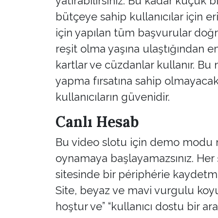
yatırabilirsiniz. Bu kadar küçük 
bütçeye sahip kullanıcılar için er
için yapılan tüm başvurular doğ
reşit olma yaşına ulaştığından emi
kartlar ve cüzdanlar kullanır. B
yapma fırsatına sahip olmayacaktı
kullanıcıların güvenidir.
Canlı Hesab
Bu video slotu için demo modu 
oynamaya başlayamazsınız. Her ş
sitesinde bir périphérie kaydetm
Site, beyaz ve mavi vurgulu koyu
hoştur ve” “kullanıcı dostu bir a