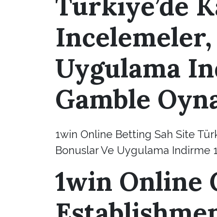
Türkiye’de Ka
Incelemeler,
Uygulama In
Gamble Oyna
1win Online Betting Sah Site Türki
Bonuslar Ve Uygulama Indirme 
1win Online
Establishmen