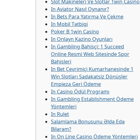
Slot Makineleri Ve Slotlar 1win Casino
In Aviator Nasıl Oynanır?
In Bets Para Yatırma Ve Çekme
In Mobil Tətbiqi
Poker В 1win Casino
In Onlayn Kazino Oyunları
In Gambling Bahisçi: 1 Succeed
Online Resmi Web Sitesinde Spor
Bahisleri
In Bet Çevrimiçi Kumarhanesinde 1
Win Slotları Sadakatsiz Dönüşler
Empieza Geri Ödeme
In Casino Ödül Programı
In Gambling Establishment Ödeme
Yöntemleri
In Rulet
Salamlama Bonusunu Əldə Edə
Bilərəm?
In On Line Casino Ödeme Yöntemleri